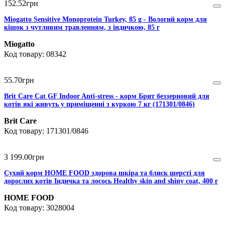
152
.
52
грн
Miogatto Sensitive Monoprotein Turkey, 85 g - Вологий корм для
кішок з чутливим травленням, з індичкою, 85 г
Miogatto
08342
55
.
70
грн
Brit Care Cat GF Indoor Anti-stress - корм Брит беззерновий для
котів які живуть у приміщенні з куркою 7 кг (171301/0846)
Brit Care
171301/0846
3 199
.
00
грн
Сухий корм HOME FOOD здорова шкіра та блиск шерсті для
дорослих котів Індичка та лосось Healthy skin and shiny coat, 400 г
HOME FOOD
3028004