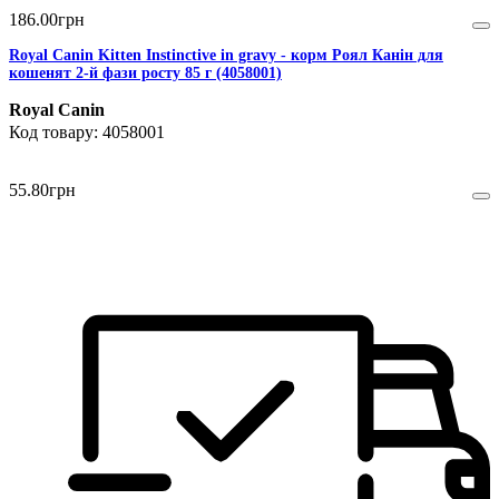
186
.
00
грн
Royal Canin Kitten Instinctive in gravy - корм Роял Канін для
кошенят 2-й фази росту 85 г (4058001)
Royal Canin
4058001
55
.
80
грн