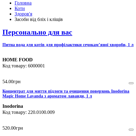
Головна
Коти
Здоров'я
Засоби від бліх і кліщів
Персонально для вас
Питна вода для котів для профілактики сечокам’яної хвороби, 1 л
HOME FOOD
6000001
54
.
00
грн
Концентрат для миття підлоги та очищення поверхонь Inodorina
Magic Home Lavanda з ароматом лаванди, 1 л
Inodorina
220.0100.009
520
.
00
грн