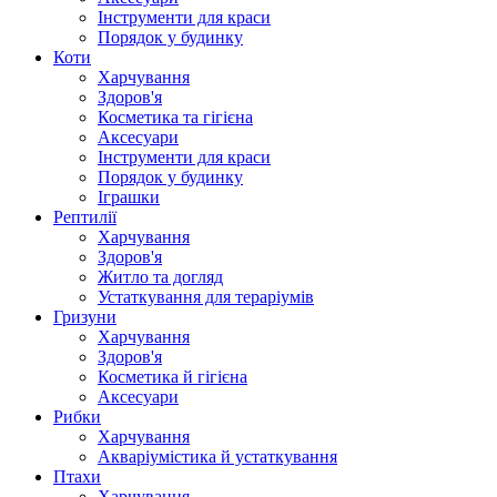
Інструменти для краси
Порядок у будинку
Коти
Харчування
Здоров'я
Косметика та гігієна
Аксесуари
Інструменти для краси
Порядок у будинку
Іграшки
Рептилії
Харчування
Здоров'я
Житло та догляд
Устаткування для тераріумів
Гризуни
Харчування
Здоров'я
Косметика й гігієна
Аксесуари
Рибки
Харчування
Акваріумістика й устаткування
Птахи
Харчування