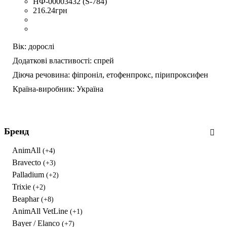
НФ-00003432 (S-784)
216
.
24
грн
Вік:
дорослі
Додаткові властивості:
спрей
Діюча речовина:
фіпроніл,
етофенпрокс,
пірипроксифен
Країна-виробник:
Україна
Бренд
AnimAll
(+4)
Bravecto
(+3)
Palladium
(+2)
Trixie
(+2)
Beaphar
(+8)
AnimAll VetLine
(+1)
Bayer / Elanco
(+7)