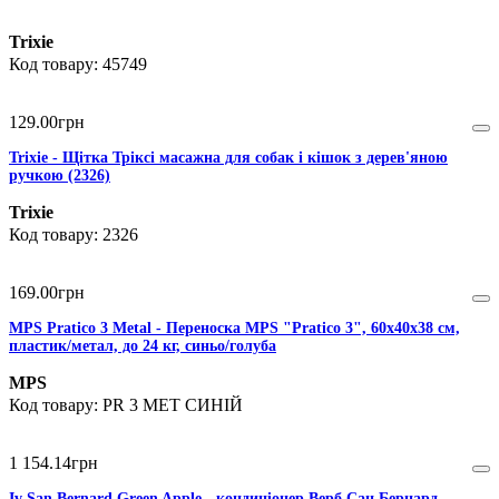
Trixie
45749
129
.
00
грн
Trixie - Щітка Тріксі масажна для собак і кішок з дерев'яною
ручкою (2326)
Trixie
2326
169
.
00
грн
MPS Pratico 3 Metal - Переноска MPS "Pratico 3", 60х40х38 см,
пластик/метал, до 24 кг, синьо/голуба
MPS
PR 3 MET СИНІЙ
1 154
.
14
грн
Iv San Bernard Green Apple - кондиціонер Верб Сан Бернард