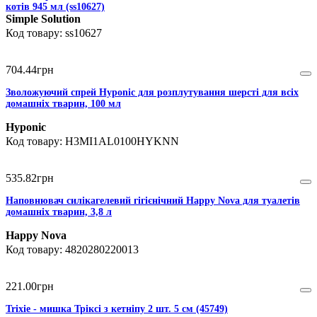
котів 945 мл (ss10627)
Simple Solution
ss10627
704
.
44
грн
Зволожуючий спрей Hyponic для розплутування шерсті для всіх
домашніх тварин, 100 мл
Hyponic
H3MI1AL0100HYKNN
535
.
82
грн
Наповнювач силікагелевий гігієнічний Happy Nova для туалетів
домашніх тварин, 3,8 л
Happy Nova
4820280220013
221
.
00
грн
Trixie - мишка Тріксі з кетніпу 2 шт. 5 см (45749)