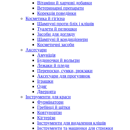
Вітаміни й харчові добавки
Ветеринарні препарати
Корекція поведінки
Косметика й гігієна
Шампуні проти бліх і кліщів
Туалети й пелюшки
Засоби для догляду
Шампуні й кондиціонери
Косметичні засоби
Аксесуари
Амуніція
Будиночки й вольєри
Лежаки й пледи
Переноски, сумки, рюкзаки
Аксесуари для прогулянок
Іграшки
Одяг
Дверцята
Інструменти для краси
Фурмінатори
Гребінці й щітки
Ковтунорізи
Кігтерізи
Інструменти для видалення кліщів
Інструменти та машинки для стрижки