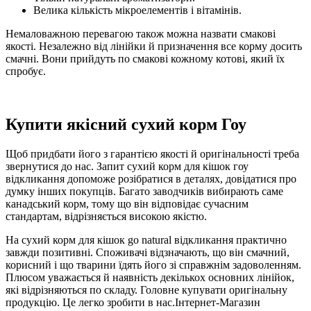
Велика кількість мікроелементів і вітамінів.
Немаловажною перевагою також можна назвати смакові
якості. Незалежно від лінійки й призначення все корму досить
смачні. Вони прийдуть по смакові кожному котові, який їх
спробує.
Купити якісний сухий корм Гоу
Щоб придбати його з гарантією якості й оригінальності треба
звернутися до нас. Запит сухий корм для кішок гоу
відкликання допоможе розібратися в деталях, довідатися про
думку інших покупців. Багато заводчиків вибирають саме
канадський корм, тому що він відповідає сучасним
стандартам, відрізняється високою якістю.
На сухий корм для кішок go natural відкликання практично
завжди позитивні. Споживачі відзначають, що він смачний,
корисний і що тварини їдять його зі справжнім задоволенням.
Плюсом уважається й наявність декількох основних лінійок,
які відрізняються по складу. Головне купувати оригінальну
продукцію. Це легко зробити в нас.Інтернет-Магазин