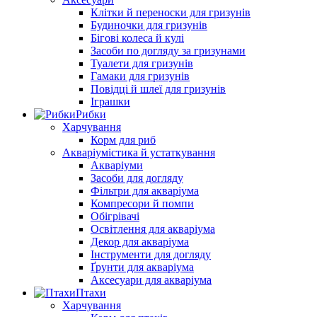
Клітки й переноски для гризунів
Будиночки для гризунів
Бігові колеса й кулі
Засоби по догляду за гризунами
Туалети для гризунів
Гамаки для гризунів
Повідці й шлеї для гризунів
Іграшки
Рибки
Харчування
Корм для риб
Акваріумістика й устаткування
Акваріуми
Засоби для догляду
Фільтри для акваріума
Компресори й помпи
Обігрівачі
Освітлення для акваріума
Декор для акваріума
Інструменти для догляду
Ґрунти для акваріума
Аксесуари для акваріума
Птахи
Харчування