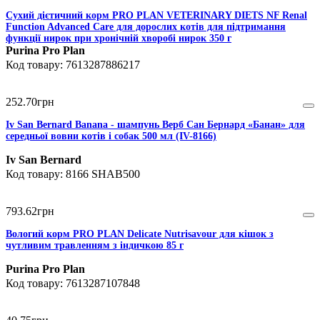
Сухий дієтичний корм PRO PLAN VETERINARY DIETS NF Renal
Function Advanced Care для дорослих котів для підтримання
функції нирок при хронічній хворобі нирок 350 г
Purina Pro Plan
7613287886217
252
.
70
грн
Iv San Bernard Banana - шампунь Верб Сан Бернард «Банан» для
середньої вовни котів і собак 500 мл (IV-8166)
Iv San Bernard
8166 SHAB500
793
.
62
грн
Вологий корм PRO PLAN Delicate Nutrisavour для кішок з
чутливим травленням з індичкою 85 г
Purina Pro Plan
7613287107848