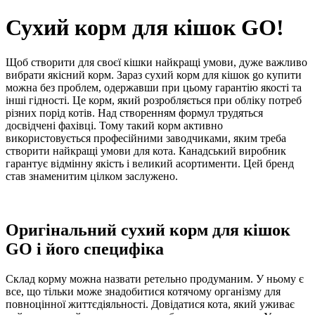
Сухий корм для кішок GO!
Щоб створити для своєї кішки найкращі умови, дуже важливо
вибрати якісний корм. Зараз сухий корм для кішок go купити
можна без проблем, одержавши при цьому гарантію якості та
інші гідності. Це корм, який розробляється при обліку потреб
різних порід котів. Над створенням формул трудяться
досвідчені фахівці. Тому такий корм активно
використовується професійними заводчиками, яким треба
створити найкращі умови для кота. Канадський виробник
гарантує відмінну якість і великий асортименти. Цей бренд
став знаменитим цілком заслужено.
Оригінальний сухий корм для кішок
GO і його специфіка
Склад корму можна назвати ретельно продуманим. У ньому є
все, що тільки може знадобитися котячому організму для
повноцінної життєдіяльності. Довідатися кота, який уживає