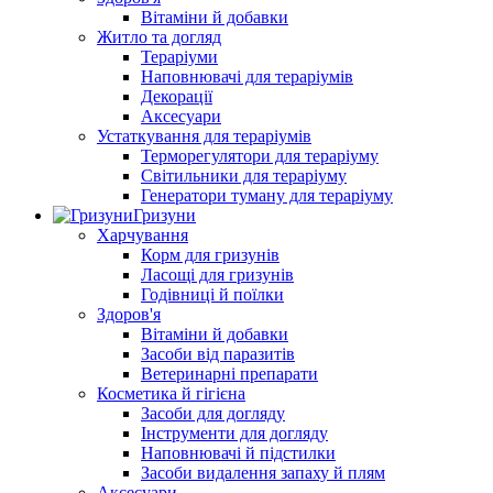
Вітаміни й добавки
Житло та догляд
Тераріуми
Наповнювачі для тераріумів
Декорації
Аксесуари
Устаткування для тераріумів
Терморегулятори для тераріуму
Світильники для тераріуму
Генератори туману для тераріуму
Гризуни
Харчування
Корм для гризунів
Ласощі для гризунів
Годівниці й поїлки
Здоров'я
Вітаміни й добавки
Засоби від паразитів
Ветеринарні препарати
Косметика й гігієна
Засоби для догляду
Інструменти для догляду
Наповнювачі й підстилки
Засоби видалення запаху й плям
Аксесуари