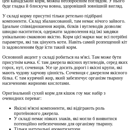
цей канадський корм, можна неозброєним поглядом. У нього
буде гладка й блискуча вовна, здоровіший зовнішній вигляд.
У складі корму присутні тільки ретельно підібрані
компоненти. Склад збалансований, там немає нічого зайвого.
Ідеальне співвідношення жирів, білків і вуглеводів дозволяє
швидко насититися, одержати задоволення від їжі завдяки
унікальною смаковою якістю. Корм цієї марки має всі потрібні
параметри, які так цінують коти. Навіть самий розпещений кіт
із задоволенням буде їсти такий корм.
Основний акцент у складі робиться на м'ясі. Там може бути
присутнім качка. Є там джерела якісних вуглеводів, серед яких
горох, нут, сочевиця. Усе це досить дорогі і якісні крупи, які
мають чудову харчову цінність. Сочевиця є джерелом якісного
білка. Є там курячий жир, який забезпечує організм тварину
насиченими жирними кислотами.
Оригінальний сухий корм для кішок гоу має набір з
очевидних переваг:
Якісні м'ясні компоненти, які відіграють роль
протеїнового джерела.
У складі немає ніяких злаків, які могли б виявитися
потенційно небезпечними для організму тварину.
Тільки натуральні ароматизатори.