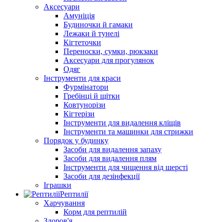
Аксесуари
Амуніція
Будиночки й гамаки
Лежаки й тунелі
Кігтеточки
Переноски, сумки, рюкзаки
Аксесуари для прогулянок
Одяг
Інструменти для краси
Фурмінатори
Гребінці й щітки
Ковтунорізи
Кігтерізи
Інструменти для видалення кліщів
Інструменти та машинки для стрижки
Порядок у будинку
Засоби для видалення запаху
Засоби для видалення плям
Інструменти для чищення від шерсті
Засоби для дезінфекції
Іграшки
Рептилії
Харчування
Корм для рептилій
Здоров'я