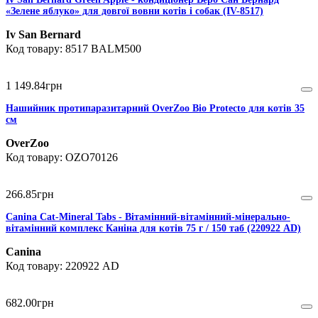
«Зелене яблуко» для довгої вовни котів і собак (IV-8517)
Iv San Bernard
8517 BALM500
1 149
.
84
грн
Нашийник протипаразитарний OverZoo Bio Protecto для котів 35
см
OverZoo
OZO70126
266
.
85
грн
Canina Cat-Mineral Tabs - Вітамінний-вітамінний-мінерально-
вітамінний комплекс Каніна для котів 75 г / 150 таб (220922 AD)
Canina
220922 AD
682
.
00
грн