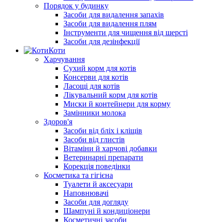
Порядок у будинку
Засоби для видалення запахів
Засоби для видалення плям
Інструменти для чищення від шерсті
Засоби для дезінфекції
Коти
Харчування
Сухий корм для котів
Консерви для котів
Ласощі для котів
Лікувальний корм для котів
Миски й контейнери для корму
Замінники молока
Здоров'я
Засоби від бліх і кліщів
Засоби від глистів
Вітаміни й харчові добавки
Ветеринарні препарати
Корекція поведінки
Косметика та гігієна
Туалети й аксесуари
Наповнювачі
Засоби для догляду
Шампуні й кондиціонери
Косметичні засоби