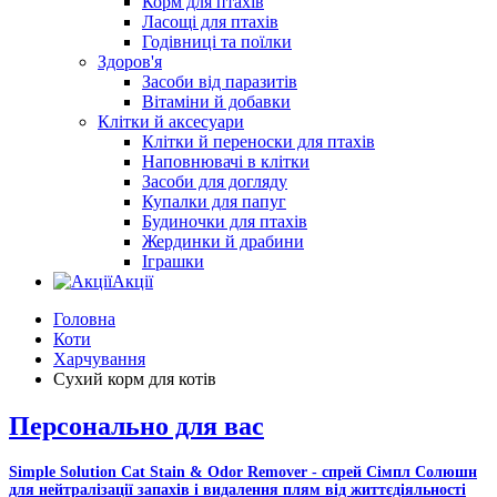
Корм для птахів
Ласощі для птахів
Годівниці та поїлки
Здоров'я
Засоби від паразитів
Вітаміни й добавки
Клітки й аксесуари
Клітки й переноски для птахів
Наповнювачі в клітки
Засоби для догляду
Купалки для папуг
Будиночки для птахів
Жердинки й драбини
Іграшки
Акції
Головна
Коти
Харчування
Сухий корм для котів
Персонально для вас
Simple Solution Cat Stain & Odor Remover - спрей Сімпл Солюшн
для нейтралізації запахів і видалення плям від життєдіяльності