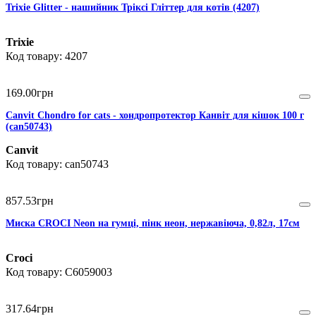
Trixie Glitter - нашийник Тріксі Гліттер для котів (4207)
Trixie
4207
169
.
00
грн
Canvit Chondro for cats - хондропротектор Канвіт для кішок 100 г
(can50743)
Canvit
can50743
857
.
53
грн
Миска CROCI Neon на гумці, пінк неон, нержавіюча, 0,82л, 17см
Croci
C6059003
317
.
64
грн