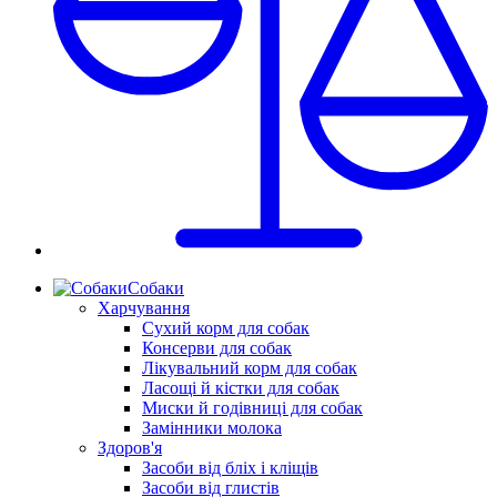
Собаки
Харчування
Сухий корм для собак
Консерви для собак
Лікувальний корм для собак
Ласощі й кістки для собак
Миски й годівниці для собак
Замінники молока
Здоров'я
Засоби від бліх і кліщів
Засоби від глистів