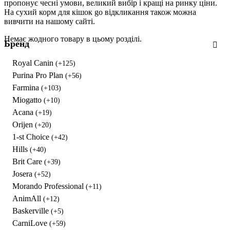
пропонує чесні умови, великий вибір і кращі на ринку ціни.
На сухий корм для кішок go відкликання також можна
вивчити на нашому сайті.
Немає жодного товару в цьому розділі.
Бренд
Royal Canin
(+125)
Purina Pro Plan
(+56)
Farmina
(+103)
Miogatto
(+10)
Acana
(+19)
Orijen
(+20)
1-st Choice
(+42)
Hills
(+40)
Brit Care
(+39)
Josera
(+52)
Morando Professional
(+11)
AnimAll
(+12)
Baskerville
(+5)
CarniLove
(+59)