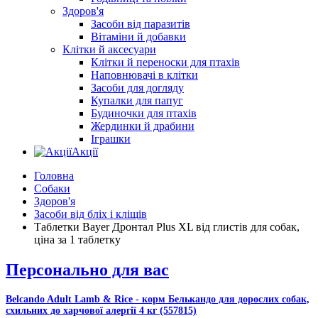
Здоров'я
Засоби від паразитів
Вітаміни й добавки
Клітки й аксесуари
Клітки й переноски для птахів
Наповнювачі в клітки
Засоби для догляду
Купалки для папуг
Будиночки для птахів
Жердинки й драбини
Іграшки
Акції
Головна
Собаки
Здоров'я
Засоби від бліх і кліщів
Таблетки Bayer Дронтал Plus XL від глистів для собак,
ціна за 1 таблетку
Персонально для вас
Belcando Adult Lamb & Rice - корм Белькандо для дорослих собак,
схильних до харчової алергії 4 кг (557815)