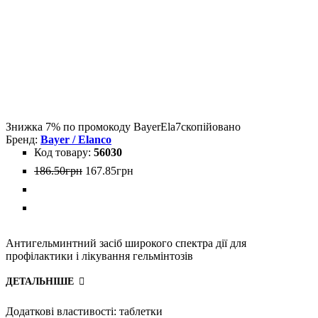
Знижка 7% по промокоду
BayerEla7
скопійовано
Bayer / Elanco
56030
186
.
50
грн
167
.
85
грн
Антигельминтний засіб широкого спектра дії для
профілактики і лікування гельмінтозів
ДЕТАЛЬНІШЕ
Додаткові властивості:
таблетки