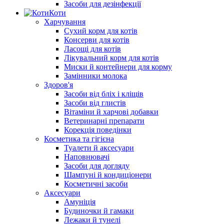
Засоби для дезінфекції
Коти
Харчування
Сухий корм для котів
Консерви для котів
Ласощі для котів
Лікувальний корм для котів
Миски й контейнери для корму
Замінники молока
Здоров'я
Засоби від бліх і кліщів
Засоби від глистів
Вітаміни й харчові добавки
Ветеринарні препарати
Корекція поведінки
Косметика та гігієна
Туалети й аксесуари
Наповнювачі
Засоби для догляду
Шампуні й кондиціонери
Косметичні засоби
Аксесуари
Амуніція
Будиночки й гамаки
Лежаки й тунелі