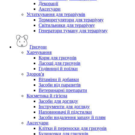
Декорації
Аксесуари
Устаткування для тераріумів
Терморегулятори для тераріуму
Світильники для тераріуму
Генератори туману для тераріуму
Гризуни
Харчування
Корм для гризунів
Ласощі для гризунів
Годівниці й поїлки
Здоров'я
Вітаміни й добавки
Засоби від паразитів
Ветеринарні препарати
Косметика й гігієна
Засоби для догляду
Інструменти для догляду
Наповнювачі й підстилки
Засоби видалення запаху й плям
Аксесуари
Клітки й переноски для гризунів
Будиночки для гризунів