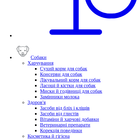
Собаки
Харчування
Сухий корм для собак
Консерви для собак
Лікувальний корм для собак
Ласощі й кістки для собак
Миски й годівниці для собак
Замінники молока
Здоров'я
Засоби від бліх і кліщів
Засоби від глистів
Вітаміни й харчові добавки
Ветеринарні препарати
Корекція поведінки
Косметика й гігієна