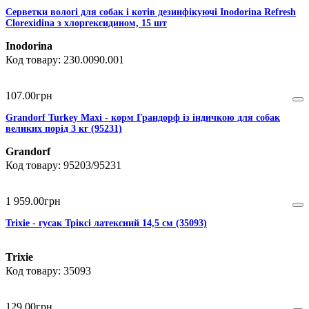
Серветки вологі для собак і котів дезинфікуючі Inodorina Refresh
Clorexidina з хлоргексидином, 15 шт
Inodorina
230.0090.001
107
.
00
грн
Grandorf Turkey Maxi - корм Грандорф із індичкою для собак
великих порід 3 кг (95231)
Grandorf
95203/95231
1 959
.
00
грн
Trixie - гусак Тріксі латексний 14,5 см (35093)
Trixie
35093
129
.
00
грн