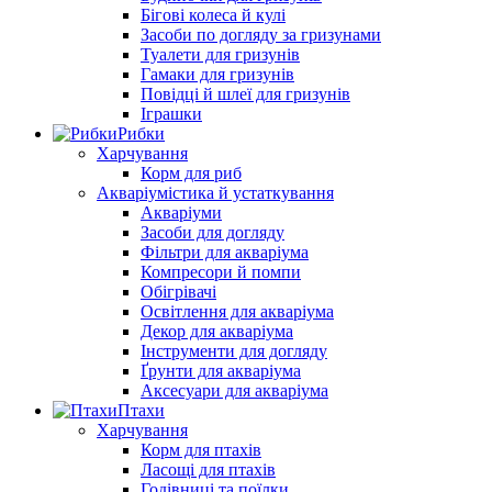
Бігові колеса й кулі
Засоби по догляду за гризунами
Туалети для гризунів
Гамаки для гризунів
Повідці й шлеї для гризунів
Іграшки
Рибки
Харчування
Корм для риб
Акваріумістика й устаткування
Акваріуми
Засоби для догляду
Фільтри для акваріума
Компресори й помпи
Обігрівачі
Освітлення для акваріума
Декор для акваріума
Інструменти для догляду
Ґрунти для акваріума
Аксесуари для акваріума
Птахи
Харчування
Корм для птахів
Ласощі для птахів
Годівниці та поїлки