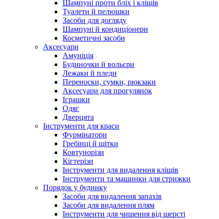
Шампуні проти бліх і кліщів
Туалети й пелюшки
Засоби для догляду
Шампуні й кондиціонери
Косметичні засоби
Аксесуари
Амуніція
Будиночки й вольєри
Лежаки й пледи
Переноски, сумки, рюкзаки
Аксесуари для прогулянок
Іграшки
Одяг
Дверцята
Інструменти для краси
Фурмінатори
Гребінці й щітки
Ковтунорізи
Кігтерізи
Інструменти для видалення кліщів
Інструменти та машинки для стрижки
Порядок у будинку
Засоби для видалення запахів
Засоби для видалення плям
Інструменти для чищення від шерсті