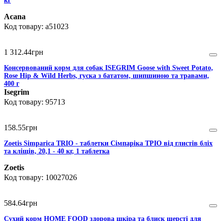
кг
Acana
a51023
1 312
.
44
грн
Консервований корм для собак ISEGRIM Goose with Sweet Potato,
Rose Hip & Wild Herbs, гуска з бататом, шипшиною та травами,
400 г
Isegrim
95713
158
.
55
грн
Zoetis Simparica TRIO - таблетки Сімпаріка ТРІО від глистів бліх
та кліщів, 20,1 - 40 кг, 1 таблетка
Zoetis
10027026
584
.
64
грн
Сухий корм HOME FOOD здорова шкіра та блиск шерсті для