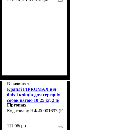
В наявності
Краплі FIPROMAX від
бліх і кліщів для середніх
собак вагою 10-25 кг, 2 п/
Fipromax
уп.
НФ-00001693 (F-003)
111
.
96
грн