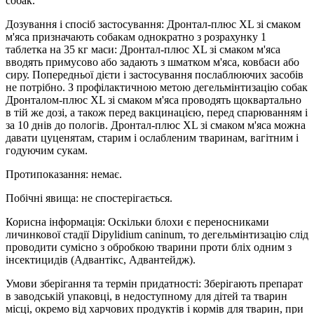
собак.
Дозування і спосіб застосування: Дронтал-плюс XL зі смаком
м'яса призначають собакам однократно з розрахунку 1
таблетка на 35 кг маси: Дронтал-плюс XL зі смаком м'яса
вводять примусово або задають з шматком м'яса, ковбаси або
сиру. Попередньої дієти і застосування послаблюючих засобів
не потрібно. З профілактичною метою дегельмінтизацію собак
Дронталом-плюс XL зі смаком м'яса проводять щоквартально
в тій же дозі, а також перед вакцинацією, перед спарюванням і
за 10 днів до пологів. Дронтал-плюс XL зі смаком м'яса можна
давати цуценятам, старим і ослабленим тваринам, вагітним і
годуючим сукам.
Протипоказання: немає.
Побічні явища: не спостерігається.
Корисна інформація: Оскільки блохи є переносниками
личинкової стадії Dipylidium caninum, то дегельмінтизацію слід
проводити сумісно з обробкою тварини проти бліх одним з
інсектицидів (Адвантікс, Адвантейдж).
Умови зберігання та термін придатності: Зберігають препарат
в заводській упаковці, в недоступному для дітей та тварин
місці, окремо від харчових продуктів і кормів для тварин, при