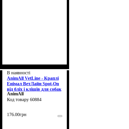
В наявності
AnimAll VetLine - Краплі
Енімал ВетЛайн Spot-On
від бліх і кліщів для собак
AnimAll
вагою 20-30 кг
60884
176
.
00
грн