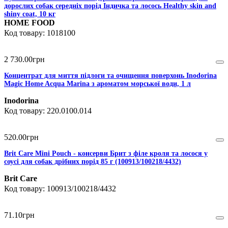
дорослих собак середніх порід Індичка та лосось Healthy skin and
shiny coat, 10 кг
HOME FOOD
1018100
2 730
.
00
грн
Концентрат для миття підлоги та очищення поверхонь Inodorina
Magic Home Acqua Marina з ароматом морської води, 1 л
Inodorina
220.0100.014
520
.
00
грн
Brit Care Mini Pouch - консерви Брит з філе кроля та лосося у
соусі для собак дрібних порід 85 г (100913/100218/4432)
Brit Care
100913/100218/4432
71
.
10
грн