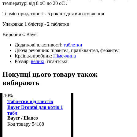
температурі від 8 оС до 20 оС .
Термін придатності - 5 років з дня виготовлення.
Упаковка: 1 блістер - 2 таблетки.
Виробник: Bayer
Додаткові властивості:
таблетки
Діюча речовина:
пірантел, празіквантел, фебантел
Країна-виробник:
Німеччина
Розмір:
великі
, гігантські
Покупці цього товару також
вибирають
-10%
Таблетки від глистів
Bayer Drontal для котів 1
табл
Bayer / Elanco
54188