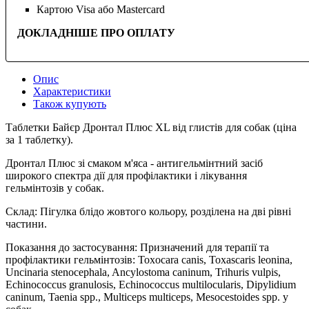
Картою Visa або Mastercard
ДОКЛАДНІШЕ ПРО ОПЛАТУ
Опис
Характеристики
Також купують
Таблетки Байєр Дронтал Плюс XL від глистів для собак (ціна
за 1 таблетку).
Дронтал Плюс зі смаком м'яса - антигельмінтний засіб
широкого спектра дії для профілактики і лікування
гельмінтозів у собак.
Склад: Пігулка блідо жовтого кольору, розділена на дві рівні
частини.
Показання до застосування: Призначений для терапії та
профілактики гельмінтозів: Toxocara canis, Toxascaris leonina,
Uncinaria stenocephala, Ancylostoma caninum, Trihuris vulpis,
Echinococcus granulosis, Echinococcus multilocularis, Dipylidium
caninum, Taenia spp., Multiceps multiceps, Mesocestoides spp. у