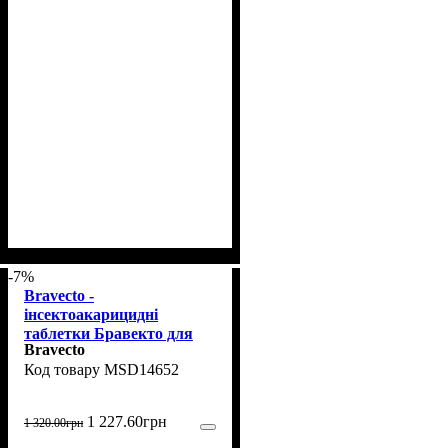
-7%
Bravecto -
інсектоакарицидні
таблетки Бравекто для
Bravecto
собак Вага 10-20 кг, одна
MSD14652
таблетка (8713184146526)
1 227
.
60
грн
1 320
.
00
грн