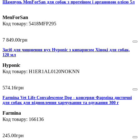
Шампунь MenForSan для собак з протеїном і аргановою олією 5л
MenForSan
5418MFP295
7 849
.
00
грн
Засіб для чищнення вух Hyponic з кипарисом Хінокі для собак,
120 мл
Hyponic
H1ER1AL0120NOKNN
574
.
16
грн
Farmina Vet Life Convalescense Dog - консерви Фарміна диєтичні
для собак для відновлення харчування та одужання 300 г
Farmina
166136
245
.
00
грн