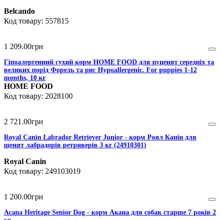
Belcando
557815
1 209
.
00
грн
Гіпоалергенний сухий корм HOME FOOD для цуценят середніх та
великих порід Форель та рис Hypoallergenic. For puppies 1-12
months, 10 кг
HOME FOOD
2028100
2 721
.
00
грн
Royal Canin Labrador Retriever Junior - корм Роял Канін для
щенят лабрадорів ретриверів 3 кг (24910301)
Royal Canin
249103019
1 200
.
00
грн
Acana Heritage Senior Dog - корм Акана для собак старше 7 років 2