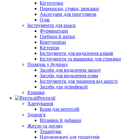
Кігтеточки
Переноски, сумки, рюкзаки
Аксесуари для прогулянок
Одяг
Інструменти для краси
Фурмінатори
Гребінці й щітки
Ковтунорізи
Кігтерізи
Інструменти для видалення кліщів
Інструменти та машинки для стрижки
Порядок у будинку
Засоби для видалення запаху
Засоби для видалення плям
Інструменти для чищення від шерсті
Засоби для дезінфекції
Іграшки
Рептилії
Харчування
Корм для рептилій
Здоров'я
Вітаміни й добавки
Житло та догляд
Тераріуми
Наповнювачі для тераріумів