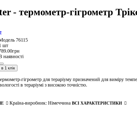
ter - термометр-гігрометр Трік
e
76115
1 шт
789
.
00
грн
В наявності
в 1 клік
рмометр-гігрометр для тераріуму призначений для виміру темп
вологості в тераріумі з високою точністю.
Країна-виробник:
Німеччина
ШЕ
ВСІ ХАРАКТЕРИСТИКИ