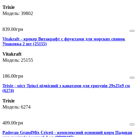
Trixie
39802
839
.
00
грн
Vitakraft - крекер Витакрафт с фруктами для морских свинок
Упаковка 2 шт (25155)
Vitakraft
25155
186
.
00
грн
Trixie - міст Тріксі підвісний з канатами для гризунів 29х25х9 см
(6274)
Trixie
6274
409
.
00
грн
Padovan GrandMix Criceti - комплексний основний корм Падован