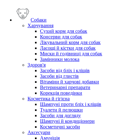
Собаки
Харчування
Сухий корм для собак
Консерви для собак
Лікувальний корм для собак
Ласощі й кістки для собак
Миски й годівниці для собак
Замінники молока
Здоров'я
Засоби від бліх і кліщів
Засоби від глистів
Вітаміни й харчові добавки
Ветеринарні препарати
Корекція поведінки
Косметика й гігієна
Шампуні проти бліх і кліщів
Туалети й пелюшки
Засоби для догляду
Шампуні й кондиціонери
Косметичні засоби
Аксесуари
Амуніція