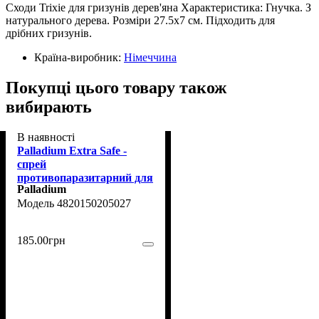
Сходи Trixie для гризунів дерев'яна Характеристика: Гнучка. З
натурального дерева. Розміри 27.5х7 см. Підходить для
дрібних гризунів.
Країна-виробник:
Німеччина
Покупці цього товару також
вибирають
В наявності
Palladium Extra Safe -
спрей
противопаразитарний для
Palladium
собак, кішок та гризунів
4820150205027
250 мл
185
.
00
грн