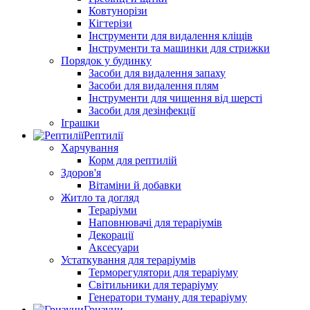
Ковтунорізи
Кігтерізи
Інструменти для видалення кліщів
Інструменти та машинки для стрижки
Порядок у будинку
Засоби для видалення запаху
Засоби для видалення плям
Інструменти для чищення від шерсті
Засоби для дезінфекції
Іграшки
Рептилії
Харчування
Корм для рептилій
Здоров'я
Вітаміни й добавки
Житло та догляд
Тераріуми
Наповнювачі для тераріумів
Декорації
Аксесуари
Устаткування для тераріумів
Терморегулятори для тераріуму
Світильники для тераріуму
Генератори туману для тераріуму
Гризуни