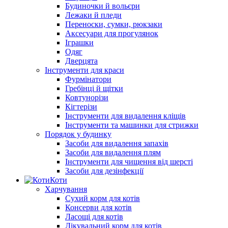
Будиночки й вольєри
Лежаки й пледи
Переноски, сумки, рюкзаки
Аксесуари для прогулянок
Іграшки
Одяг
Дверцята
Інструменти для краси
Фурмінатори
Гребінці й щітки
Ковтунорізи
Кігтерізи
Інструменти для видалення кліщів
Інструменти та машинки для стрижки
Порядок у будинку
Засоби для видалення запахів
Засоби для видалення плям
Інструменти для чищення від шерсті
Засоби для дезінфекції
Коти
Харчування
Сухий корм для котів
Консерви для котів
Ласощі для котів
Лікувальний корм для котів