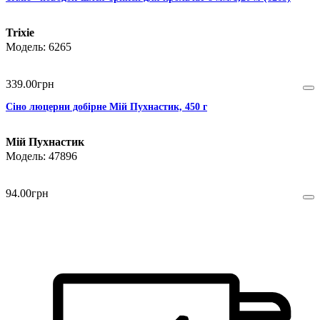
Trixie
6265
339
.
00
грн
Сіно люцерни добірне Мій Пухнастик, 450 г
Мій Пухнастик
47896
94
.
00
грн