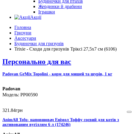
Будиночки для птахів
Жердинки й драбини
Іграшки
Акції
Головна
Гризуни
Аксесуари
Будиночки для гризунів
Trixie - Сходи для гризунів Тріксі 27,5х7 см (6106)
Персонально для вас
Padovan GrMix Topolini - корм для мишей та щурів, 1 кг
Padovan
PP00590
321
.
84
грн
AnimAll Тоfu- наповнювач Енімол Тоффу соєвий для котів з
активованим вугіллям 6 л (174246)