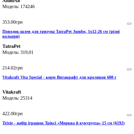
AnimAll
174246
353
.
00
грн
Поводок-шлея для гризуна TatraPet Jumbo, 1х12-26 cм (різні
кольори)
TatraPet
319,01
214
.
02
грн
Vitakraft Vita Special - корм Витакрафт для кроликов 600 г
Vitakraft
25314
422
.
00
грн
Trixie - набір іграшок Тріксі «Морква й кукурудза» 15 см (6192)