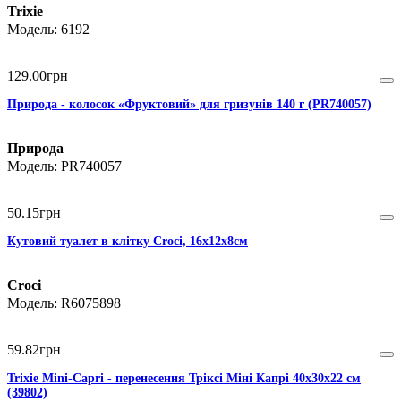
Trixie
6192
129
.
00
грн
Природа - колосок «Фруктовий» для гризунів 140 г (PR740057)
Природа
PR740057
50
.
15
грн
Кутовий туалет в клітку Croci, 16х12х8см
Croci
R6075898
59
.
82
грн
Trixie Mini-Capri - перенесення Тріксі Міні Капрі 40х30х22 см
(39802)