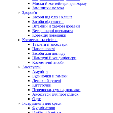
Миски й контейнери для корму
Замінники молока
Здоров'я
Засоби від бліх і кліщів
Засоби від глистів
Вітаміни й харчові добавки
Ветеринарні препарати
Корекція поведінки
Косметика та гігієна
Туалети й аксесуари
Наповнювачі
Засоби для догляду
Шампуні й кондиціонери
Косметичні засоби
Аксесуари
Амуніція
Будиночки й гамаки
Лежаки й тунелі
Кігтеточки
Переноски, сумки, рюкзаки
Аксесуари для прогулянок
Одяг
Інструменти для краси
Фурмінатори
Гребінці й щітки