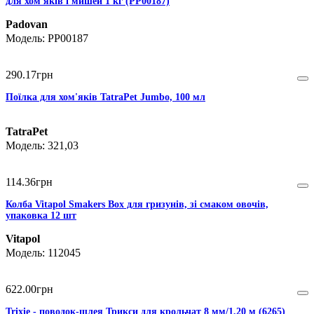
для хом'яків і мишей 1 кг (PP00187)
Padovan
PP00187
290
.
17
грн
Поїлка для хом'яків TatraPet Jumbo, 100 мл
TatraPet
321,03
114
.
36
грн
Колба Vitapol Smakers Box для гризунів, зі смаком овочів,
упаковка 12 шт
Vitapol
112045
622
.
00
грн
Trixie - поводок-шлея Трикси для крольчат 8 мм/1,20 м (6265)