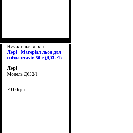
Немає в наявності
Лорі - Матеріал льон для
гнізда птахів 50 г (Д032/1)
Лорі
Д032/1
39
.
00
грн