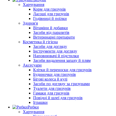
Харчування
Корм для гризунів
Ласощі для гризунів
Годівниці й поїлки
Здоров'я
Вітаміни й добавки
Засоби від паразитів
Ветеринарні препарати
Косметика й гігієна
Засоби для догляду
Інструменти для догляду
Наповнювачі й підстилки
Засоби видалення запаху й плям
Аксесуари
Клітки й переноски для гризунів
Будиночки для гризунів
Бігові колеса й кулі
Засоби по догляду за гризунами
Туалети для гризунів
Гамаки для гризунів
Повідці й шлеї для гризунів
Іграшки
Рибки
Харчування