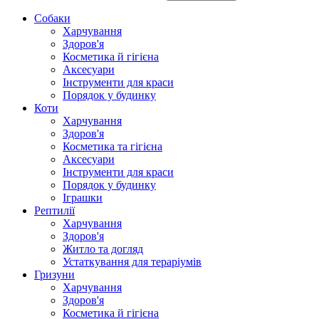
Собаки
Харчування
Здоров'я
Косметика й гігієна
Аксесуари
Інструменти для краси
Порядок у будинку
Коти
Харчування
Здоров'я
Косметика та гігієна
Аксесуари
Інструменти для краси
Порядок у будинку
Іграшки
Рептилії
Харчування
Здоров'я
Житло та догляд
Устаткування для тераріумів
Гризуни
Харчування
Здоров'я
Косметика й гігієна