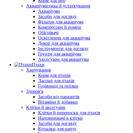
Корм для риб
Акваріумістика й устаткування
Акваріуми
Засоби для догляду
Фільтри для акваріума
Компресори й помпи
Обігрівачі
Освітлення для акваріума
Декор для акваріума
Інструменти для догляду
Ґрунти для акваріума
Аксесуари для акваріума
Птахи
Харчування
Корм для птахів
Ласощі для птахів
Годівниці та поїлки
Здоров'я
Засоби від паразитів
Вітаміни й добавки
Клітки й аксесуари
Клітки й переноски для птахів
Наповнювачі в клітки
Засоби для догляду
Купалки для папуг