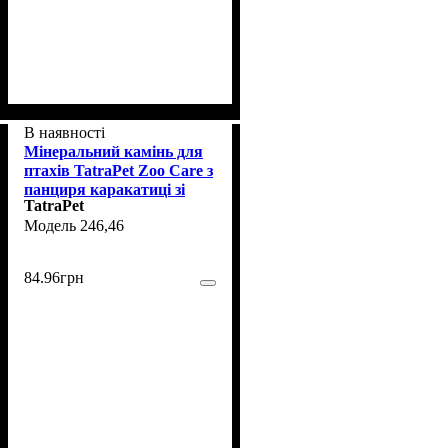
В наявності
Мінеральний камінь для
птахів TatraPet Zoo Care з
панциря каракатиці зі
TatraPet
смаком полуниці (з
246,46
утримувачем), 8-10 см
84
.
96
грн