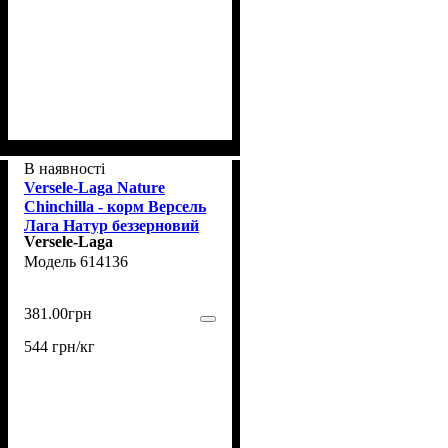
В наявності
Versele-Laga Nature
Chinchilla - корм Версель
Лага Натур беззерновий
Versele-Laga
для шиншил 700 г
614136
(614136)
381
.
00
грн
544 грн/кг