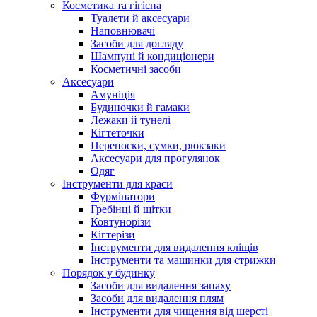
Косметика та гігієна
Туалети й аксесуари
Наповнювачі
Засоби для догляду
Шампуні й кондиціонери
Косметичні засоби
Аксесуари
Амуніція
Будиночки й гамаки
Лежаки й тунелі
Кігтеточки
Переноски, сумки, рюкзаки
Аксесуари для прогулянок
Одяг
Інструменти для краси
Фурмінатори
Гребінці й щітки
Ковтунорізи
Кігтерізи
Інструменти для видалення кліщів
Інструменти та машинки для стрижки
Порядок у будинку
Засоби для видалення запаху
Засоби для видалення плям
Інструменти для чищення від шерсті