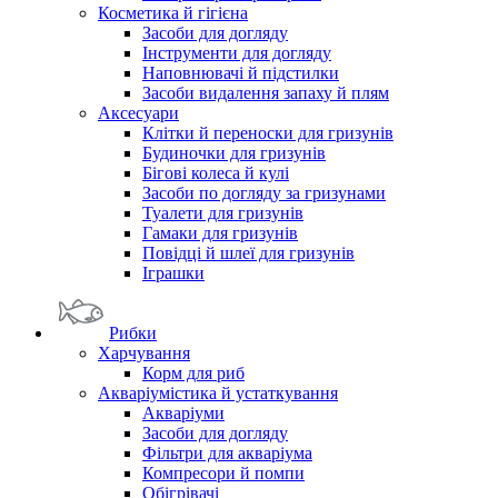
Косметика й гігієна
Засоби для догляду
Інструменти для догляду
Наповнювачі й підстилки
Засоби видалення запаху й плям
Аксесуари
Клітки й переноски для гризунів
Будиночки для гризунів
Бігові колеса й кулі
Засоби по догляду за гризунами
Туалети для гризунів
Гамаки для гризунів
Повідці й шлеї для гризунів
Іграшки
Рибки
Харчування
Корм для риб
Акваріумістика й устаткування
Акваріуми
Засоби для догляду
Фільтри для акваріума
Компресори й помпи
Обігрівачі