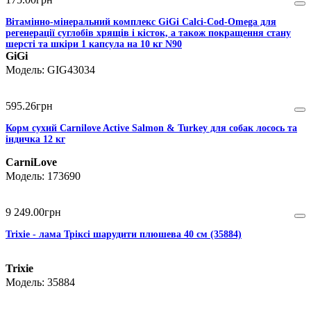
Вітамінно-мінеральний комплекс GiGi Calci-Cod-Omega для
регенерації суглобів хрящів і кісток, а також покращення стану
шерсті та шкіри 1 капсула на 10 кг N90
GiGi
GIG43034
595
.
26
грн
Корм сухий Carnilove Active Salmon & Turkey для cобак лосось та
індичка 12 кг
CarniLove
173690
9 249
.
00
грн
Trixie - лама Тріксі шарудити плюшева 40 см (35884)
Trixie
35884