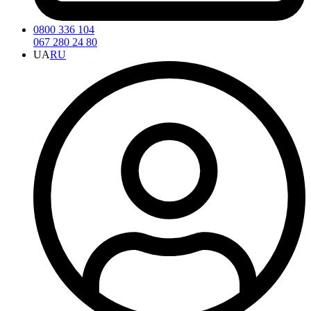
0800 336 104
067 280 24 80
UA
RU