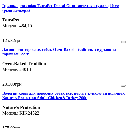
Іграшка для собак TatraPet Dental Gum гантелька гумова,10 см
(різні кольори)
TatraPet
484,15
125
.
82
грн
Ласощі для дорослих собак Oven-Baked Tradition, з куркою та
гарбузом, 227г.
Oven-Baked Tradition
24013
231
.
00
грн
Вологий корм для дорослих собак всіх порід з куркою та індичкою
Nature's Protection Adult Chicken&Turkey 200г
Nature's Protection
KIK24522
175
.
00
грн