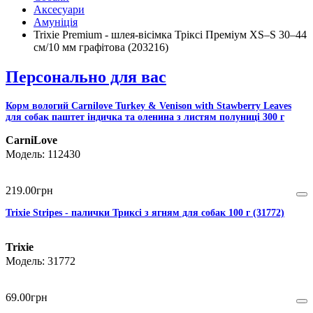
Аксесуари
Амуніція
Trixie Premium - шлея-вісімка Тріксі Преміум XS–S 30–44
см/10 мм графітова (203216)
Персонально для вас
Корм вологий Carnilove Turkey & Venison with Stawberry Leaves
для собак паштет індичка та оленина з листям полуниці 300 г
CarniLove
112430
219
.
00
грн
Trixie Stripes - палички Триксі з ягням для собак 100 г (31772)
Trixie
31772
69
.
00
грн