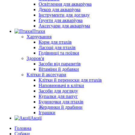
Освітлення для акваріума
Декор для акваріума
Інструменти для догляду
Ґрунти для акваріума
Аксесуари для акваріума
Птахи
Харчування
Корм для птахів
Ласощі для птахів
Годівниці та поїлки
Здоров'я
Засоби від паразитів
Вітаміни й добавки
Клітки й аксесуари
Клітки й переноски для птахів
Наповнювачі в клітки
Засоби для догляду
Купалки для папуг
Будиночки для птахів
Жердинки й драбини
Іграшки
Акції
Головна
Собаки