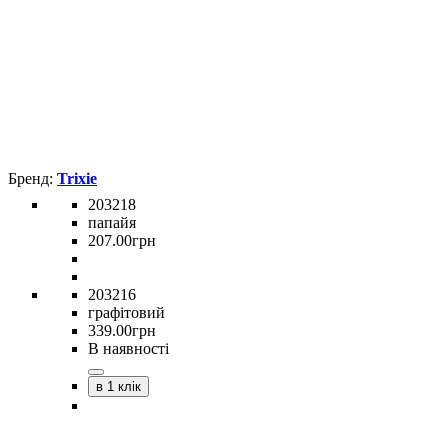
Trixie
203218
папайя
207
.
00
грн
203216
графітовий
339
.
00
грн
В наявності
в 1 клік