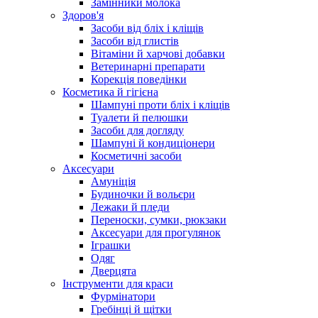
Замінники молока
Здоров'я
Засоби від бліх і кліщів
Засоби від глистів
Вітаміни й харчові добавки
Ветеринарні препарати
Корекція поведінки
Косметика й гігієна
Шампуні проти бліх і кліщів
Туалети й пелюшки
Засоби для догляду
Шампуні й кондиціонери
Косметичні засоби
Аксесуари
Амуніція
Будиночки й вольєри
Лежаки й пледи
Переноски, сумки, рюкзаки
Аксесуари для прогулянок
Іграшки
Одяг
Дверцята
Інструменти для краси
Фурмінатори
Гребінці й щітки