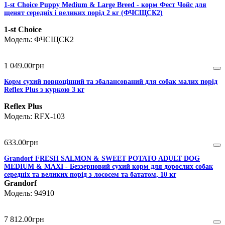
1-st Choice Puppy Medium & Large Breed - корм Фест Чойс для
щенят середніх і великих порід 2 кг (ФЧСЩСК2)
1-st Choice
ФЧСЩСК2
1 049
.
00
грн
Корм сухий повноцінний та збалансований для собак малих порід
Reflex Plus з куркою 3 кг
Reflex Plus
RFX-103
633
.
00
грн
Grandorf FRESH SALMON & SWEET POTATO ADULT DOG
MEDIUM & MAXI - Беззерновий сухий корм для дорослих собак
середніх та великих порід з лососем та бататом, 10 кг
Grandorf
94910
7 812
.
00
грн