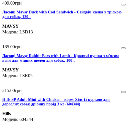
409
.
00
грн
Ласощі Mavsy Duck with Cod Sandwich - Сендвіч качка з тріскою
для собак, 120 г
MAVSY
LSD13
185
.
00
грн
Ласощі Mavsy Rabbit Ears with Lamb - Кролячі вушка з м'ясом
ягня для міцних щелеп для собак, 100 г
MAVSY
LSR05
215
.
00
грн
Hills SP Adult Mini with Chicken - корм Хілс із куркою для
дорослих собак дрібних порід 3 кг (604344)
Hills
604344