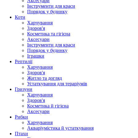
Аксесуари
Інструменти для краси
Порядок у будинку
Коти
Харчування
Здоров'я
Косметика та гігієна
Аксесуари
Інструменти для краси
Порядок у будинку
Іграшки
Рептилії
Харчування
Здоров'я
Житло та догляд
Устаткування для тераріумів
Гризуни
Харчування
Здоров'я
Косметика й гігієна
Аксесуари
Рибки
Харчування
Акваріумістика й устаткування
Птахи