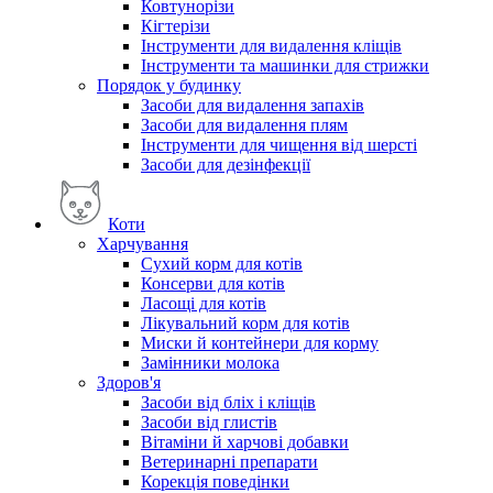
Ковтунорізи
Кігтерізи
Інструменти для видалення кліщів
Інструменти та машинки для стрижки
Порядок у будинку
Засоби для видалення запахів
Засоби для видалення плям
Інструменти для чищення від шерсті
Засоби для дезінфекції
Коти
Харчування
Сухий корм для котів
Консерви для котів
Ласощі для котів
Лікувальний корм для котів
Миски й контейнери для корму
Замінники молока
Здоров'я
Засоби від бліх і кліщів
Засоби від глистів
Вітаміни й харчові добавки
Ветеринарні препарати
Корекція поведінки