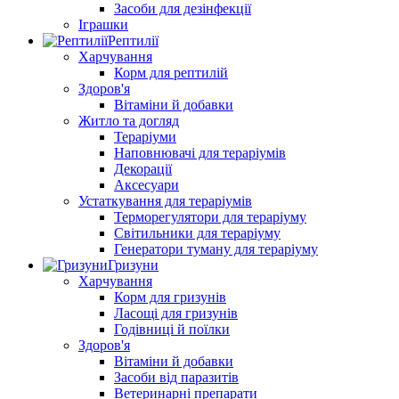
Засоби для дезінфекції
Іграшки
Рептилії
Харчування
Корм для рептилій
Здоров'я
Вітаміни й добавки
Житло та догляд
Тераріуми
Наповнювачі для тераріумів
Декорації
Аксесуари
Устаткування для тераріумів
Терморегулятори для тераріуму
Світильники для тераріуму
Генератори туману для тераріуму
Гризуни
Харчування
Корм для гризунів
Ласощі для гризунів
Годівниці й поїлки
Здоров'я
Вітаміни й добавки
Засоби від паразитів
Ветеринарні препарати