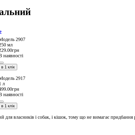
ральний
e
2907
250 мл
229
.
00
грн
В наявності
в 1 клік
2917
1 л
499
.
00
грн
В наявності
в 1 клік
й для власників і собак, і кішок, тому що не вимагає придбання 