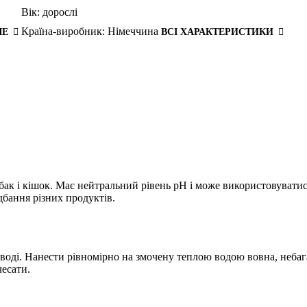
Вік:
дорослі
Країна-виробник:
Німеччина
ШЕ
ВСІ ХАРАКТЕРИСТИКИ
к і кішок. Має нейтральний рівень pH і може використовуватися
дбання різних продуктів.
воді. Нанести рівномірно на змочену теплою водою вовна, небаг
есати.