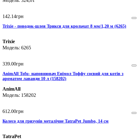
324,01
142
.
14
грн
Trixie - поводок-шлея Трикси для крольчат 8 мм/1,20 м (6265)
Trixie
6265
339
.
00
грн
AnimAll Тоfu- наповнювач Енімол Тоффу соєвий для котів з
ароматом лаванди 10 л (158202)
AnimAll
158202
612
.
00
грн
Колесо для гризунів металічне TatraPet Jumbo, 14 см
TatraPet