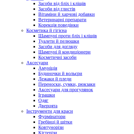
Засоби від бліх і кліщів
Засоби від глистів
Вітаміни й харчові добавки
Ветеринарні препарати
Корекція поведінки
Косметика й гігієна
Шампуні проти бліх і кліщів
Туалети й пелюшки
Засоби для догляду
Шампуні й кондиціонери
Косметичні засоби
Аксесуари
Амуніція
Будиночки й вольєри
Лежаки й пледи
Переноски, сумки, рюкзаки
Аксесуари для прогулянок
Іграшки
Одяг
Дверцята
Інструменти для краси
Фурмінатори
Гребінці й щітки
Ковтунорізи
Кігтерізи