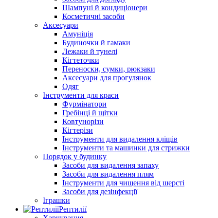
Шампуні й кондиціонери
Косметичні засоби
Аксесуари
Амуніція
Будиночки й гамаки
Лежаки й тунелі
Кігтеточки
Переноски, сумки, рюкзаки
Аксесуари для прогулянок
Одяг
Інструменти для краси
Фурмінатори
Гребінці й щітки
Ковтунорізи
Кігтерізи
Інструменти для видалення кліщів
Інструменти та машинки для стрижки
Порядок у будинку
Засоби для видалення запаху
Засоби для видалення плям
Інструменти для чищення від шерсті
Засоби для дезінфекції
Іграшки
Рептилії
Харчування