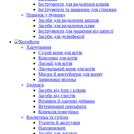
Інструменти для видалення кліщів
Інструменти та машинки для стрижки
Порядок у будинку
Засоби для видалення запахів
Засоби для видалення плям
Інструменти для чищення від шерсті
Засоби для дезінфекції
Коти
Харчування
Сухий корм для котів
Консерви для котів
Ласощі для котів
Лікувальний корм для котів
Миски й контейнери для корму
Замінники молока
Здоров'я
Засоби від бліх і кліщів
Засоби від глистів
Вітаміни й харчові добавки
Ветеринарні препарати
Корекція поведінки
Косметика та гігієна
Туалети й аксесуари
Наповнювачі
Засоби для догляду