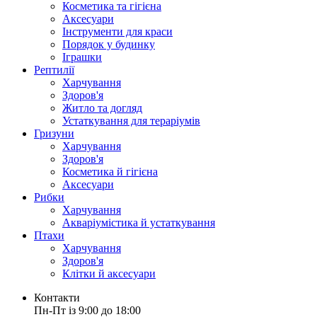
Косметика та гігієна
Аксесуари
Інструменти для краси
Порядок у будинку
Іграшки
Рептилії
Харчування
Здоров'я
Житло та догляд
Устаткування для тераріумів
Гризуни
Харчування
Здоров'я
Косметика й гігієна
Аксесуари
Рибки
Харчування
Акваріумістика й устаткування
Птахи
Харчування
Здоров'я
Клітки й аксесуари
Контакти
Пн-Пт із 9:00 до 18:00