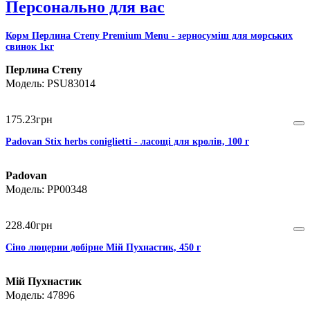
Персонально для вас
Корм Перлина Степу Premium Menu - зерносуміш для морських
свинок 1кг
Перлина Степу
PSU83014
175
.
23
грн
Padovan Stix herbs coniglietti - ласощі для кролів, 100 г
Padovan
PP00348
228
.
40
грн
Сіно люцерни добірне Мій Пухнастик, 450 г
Мій Пухнастик
47896