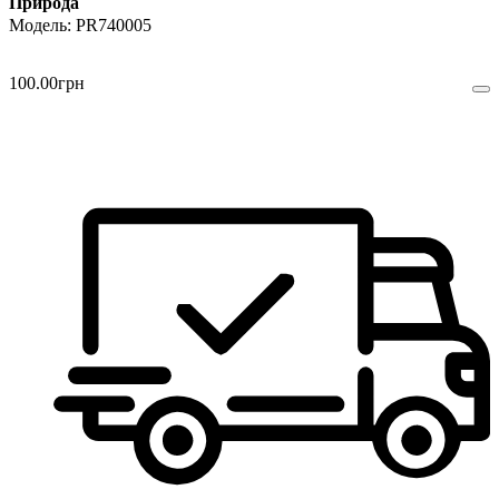
Природа
PR740005
100
.
00
грн