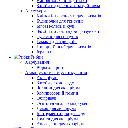
Наповнювачі й підстилки
Засоби видалення запаху й плям
Аксесуари
Клітки й переноски для гризунів
Будиночки для гризунів
Бігові колеса й кулі
Засоби по догляду за гризунами
Туалети для гризунів
Гамаки для гризунів
Повідці й шлеї для гризунів
Іграшки
Рибки
Харчування
Корм для риб
Акваріумістика й устаткування
Акваріуми
Засоби для догляду
Фільтри для акваріума
Компресори й помпи
Обігрівачі
Освітлення для акваріума
Декор для акваріума
Інструменти для догляду
Ґрунти для акваріума
Аксесуари для акваріума