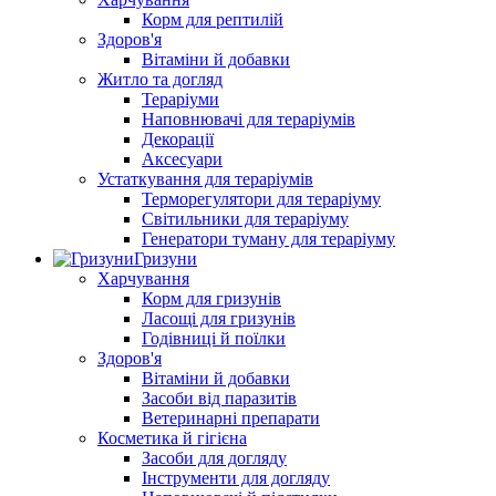
Корм для рептилій
Здоров'я
Вітаміни й добавки
Житло та догляд
Тераріуми
Наповнювачі для тераріумів
Декорації
Аксесуари
Устаткування для тераріумів
Терморегулятори для тераріуму
Світильники для тераріуму
Генератори туману для тераріуму
Гризуни
Харчування
Корм для гризунів
Ласощі для гризунів
Годівниці й поїлки
Здоров'я
Вітаміни й добавки
Засоби від паразитів
Ветеринарні препарати
Косметика й гігієна
Засоби для догляду
Інструменти для догляду