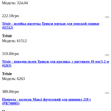
324,04
222
.
18
грн
Trixie - шлейка-жилетка Трикси мягкая для морской свинки
(61512)
Trixie
61512
319
.
00
грн
Trixie - поводок-шлея Трикси для кролика, с рисунком 10 мм/1,2 м
(6263)
Trixie
6263
389
.
00
грн
Природа - колосок Максі фруктовий для шиншил 210 г
(PR740005)