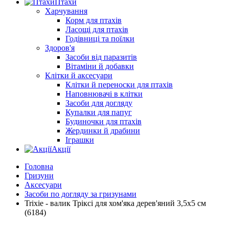
Птахи
Харчування
Корм для птахів
Ласощі для птахів
Годівниці та поїлки
Здоров'я
Засоби від паразитів
Вітаміни й добавки
Клітки й аксесуари
Клітки й переноски для птахів
Наповнювачі в клітки
Засоби для догляду
Купалки для папуг
Будиночки для птахів
Жердинки й драбини
Іграшки
Акції
Головна
Гризуни
Аксесуари
Засоби по догляду за гризунами
Trixie - валик Тріксі для хом'яка дерев'яний 3,5х5 см
(6184)