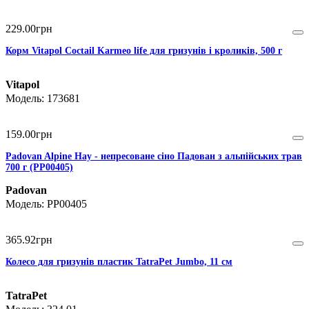
229
.
00
грн
Корм Vitapol Coctail Karmeo life для гризунів і кроликів, 500 г
Vitapol
173681
159
.
00
грн
Padovan Alpine Hay - непресоване сіно Падован з альпійських трав
700 г (PP00405)
Padovan
PP00405
365
.
92
грн
Колесо для гризунів пластик TatraPet Jumbo, 11 см
TatraPet