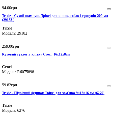
94
.
00
грн
Trixie - Сухий шампунь Тріксі для кішок, собак і гризунів 200 мл
(29182 )
Trixie
29182
259
.
00
грн
Кутовий туалет в клітку Croci, 16х12х8см
Croci
R6075898
59
.
82
грн
Trixie - Підвісний будинок Тріксі для хом'яка 9×12×16 см (6276)
Trixie
6276