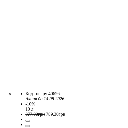
40656
Акция до 14.08.2026
-10%
10 л
877
.
00
грн
789
.
30
грн