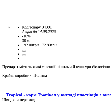
34301
Акция до 14.08.2026
-10%
30 мл
192
.
00
грн
172
.
80
грн
Препарат містить живі селекційні штами й культури біологічно 
Країна-виробник:
Польща
Tropical - корм Тропікал у вигляді пластівців з ви
Швидкий перегляд