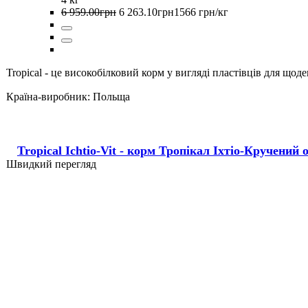
6 959
.
00
грн
6 263
.
10
грн
1566 грн/кг
Tropical - це високобілковий корм у вигляді пластівців для щод
Країна-виробник:
Польща
Tropical Ichtio-Vit - корм Тропікал Іхтіо-Кручений 
Швидкий перегляд