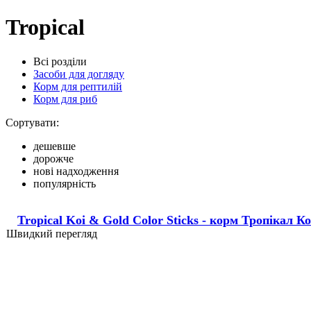
Tropical
Всі розділи
Засоби для догляду
Корм для рептилій
Корм для риб
Сортувати:
дешевше
дорожче
нові надходження
популярність
Tropical Koi & Gold Color Sticks - корм Тропікал К
Швидкий перегляд