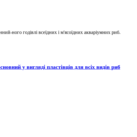
енний-ного годівлі всеїдних і м'ясоїдних акваріумних риб.
основний у вигляді пластівців для всіх видів риб