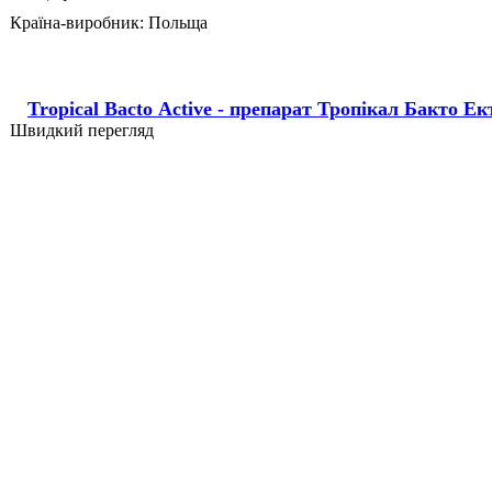
Країна-виробник:
Польща
Tropical Bacto Аctive - препарат Тропікал Бакто Е
Швидкий перегляд