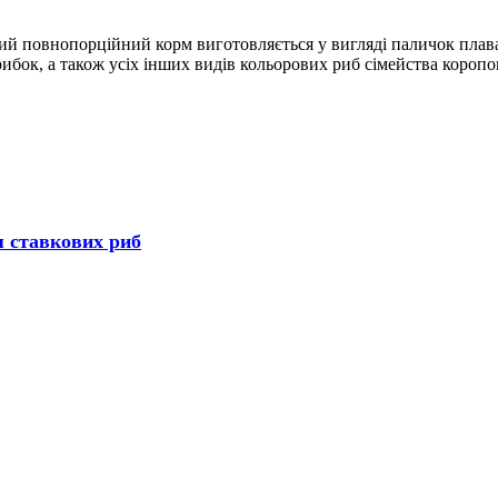
ьний повнопорційний корм виготовляється у вигляді паличок пла
 рибок, а також усіх інших видів кольорових риб сімейства короп
ля ставкових риб