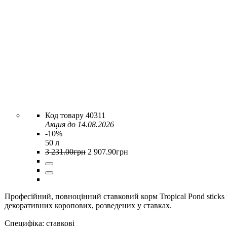
40311
Акция до 14.08.2026
-10%
50 л
3 231
.
00
грн
2 907
.
90
грн
Професійний, повноцінний ставковий корм Tropical Pond sticks 
декоративних коропових, розведених у ставках.
Специфіка:
ставкові