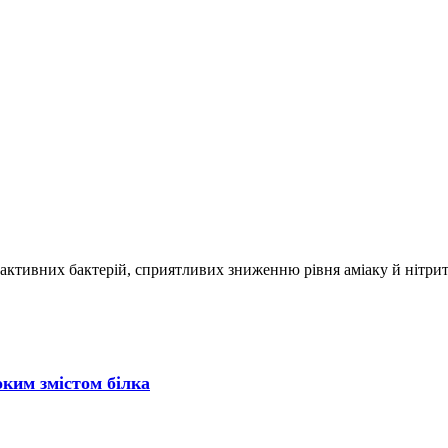
активних бактерій, сприятливих зниженню рівня аміаку й нітриті
соким змістом білка