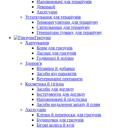
Наповнювачі для тераріумів
Декорації
Аксесуари
Устаткування для тераріумів
Терморегулятори для тераріуму
Світильники для тераріуму
Генератори туману для тераріуму
Гризуни
Харчування
Корм для гризунів
Ласощі для гризунів
Годівниці й поїлки
Здоров'я
Вітаміни й добавки
Засоби від паразитів
Ветеринарні препарати
Косметика й гігієна
Засоби для догляду
Інструменти для догляду
Наповнювачі й підстилки
Засоби видалення запаху й плям
Аксесуари
Клітки й переноски для гризунів
Будиночки для гризунів
Бігові колеса й кулі