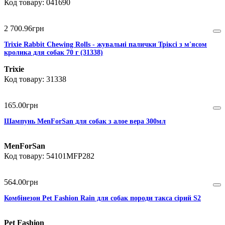
041690
2 700
.
96
грн
Trixie Rabbit Chewing Rolls - жувальні палички Тріксі з м'ясом
кролика для собак 70 г (31338)
Trixie
31338
165
.
00
грн
Шампунь MenForSan для собак з алое вера 300мл
MenForSan
54101MFP282
564
.
00
грн
Комбінезон Pet Fashion Rain для собак породи такса сірий S2
Pet Fashion