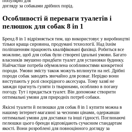
популярні для
догляду за собаками дрібних порід.
Особливості й переваги туалетів і
пелюшок для собак 8 in 1
Бренд 8 in 1 відрізняється тим, що використовує у виробництві
тільки краща сировина, продумані технології. Над їхнім
поліпшенням працюють кваліфіковані фахівці. Робиться все
можливе, щоб для собак були створені ідеальні умови. Багато
власників змушено придбати туалет для установки будинку.
Найчастіше потреба обумовлена особливостями конкретної
породи. Умови змісту також можуть вплинути на неї. Дрібні
породи собак заводять звичайно для розваг. Нерідко вони
виступають у ролі своєрідного аксесуара. Тому хазяї не
завжди прагнуть гуляти із тваринами, особливо в погану
погоду. Тут і придасться туалет. Він допоможе створити
оптимальні умови для природніх потреб собаки.
Якісні туалети й пелюшки для собак 8 in 1 купити можна в
нашому інтернет-магазині за чесними цінами, одержавши
оптимальні умови для доставки та інші гідності. Поглинаючі
пелюшки цього бренди відповідають сучасним стандартам
якості. Вони розроблені для повноцінного догляду за