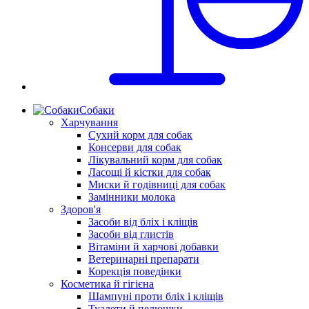
Собаки
Харчування
Сухий корм для собак
Консерви для собак
Лікувальний корм для собак
Ласощі й кістки для собак
Миски й годівниці для собак
Замінники молока
Здоров'я
Засоби від бліх і кліщів
Засоби від глистів
Вітаміни й харчові добавки
Ветеринарні препарати
Корекція поведінки
Косметика й гігієна
Шампуні проти бліх і кліщів
Туалети й пелюшки