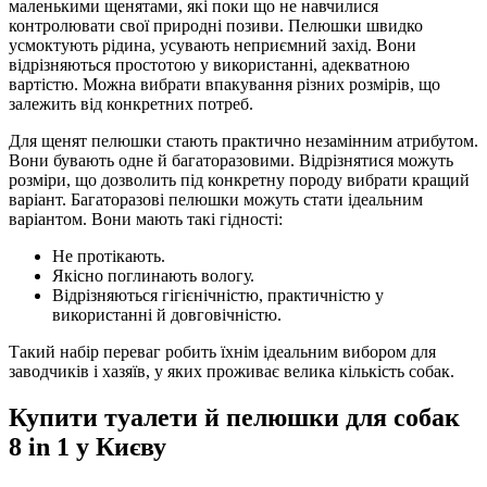
маленькими щенятами, які поки що не навчилися
контролювати свої природні позиви. Пелюшки швидко
усмоктують рідина, усувають неприємний захід. Вони
відрізняються простотою у використанні, адекватною
вартістю. Можна вибрати впакування різних розмірів, що
залежить від конкретних потреб.
Для щенят пелюшки стають практично незамінним атрибутом.
Вони бувають одне й багаторазовими. Відрізнятися можуть
розміри, що дозволить під конкретну породу вибрати кращий
варіант. Багаторазові пелюшки можуть стати ідеальним
варіантом. Вони мають такі гідності:
Не протікають.
Якісно поглинають вологу.
Відрізняються гігієнічністю, практичністю у
використанні й довговічністю.
Такий набір переваг робить їхнім ідеальним вибором для
заводчиків і хазяїв, у яких проживає велика кількість собак.
Купити туалети й пелюшки для собак
8 in 1 у Києву