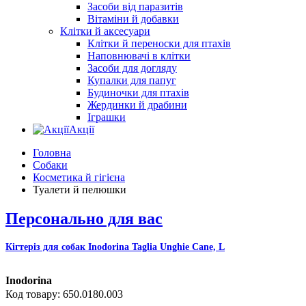
Засоби від паразитів
Вітаміни й добавки
Клітки й аксесуари
Клітки й переноски для птахів
Наповнювачі в клітки
Засоби для догляду
Купалки для папуг
Будиночки для птахів
Жердинки й драбини
Іграшки
Акції
Головна
Собаки
Косметика й гігієна
Туалети й пелюшки
Персонально для вас
Кігтеріз для собак Inodorina Taglia Unghie Cane, L
Inodorina
650.0180.003