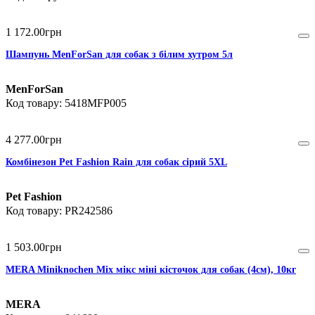
1 172
.
00
грн
Шампунь MenForSan для собак з білим хутром 5л
MenForSan
5418MFP005
4 277
.
00
грн
Комбінезон Pet Fashion Rain для собак сірий 5XL
Pet Fashion
PR242586
1 503
.
00
грн
MERA Miniknochen Mix мікс міні кісточок для собак (4см), 10кг
MERA