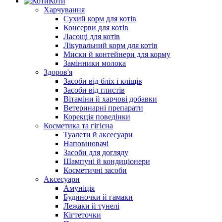
Коти
Харчування
Сухий корм для котів
Консерви для котів
Ласощі для котів
Лікувальний корм для котів
Миски й контейнери для корму
Замінники молока
Здоров'я
Засоби від бліх і кліщів
Засоби від глистів
Вітаміни й харчові добавки
Ветеринарні препарати
Корекція поведінки
Косметика та гігієна
Туалети й аксесуари
Наповнювачі
Засоби для догляду
Шампуні й кондиціонери
Косметичні засоби
Аксесуари
Амуніція
Будиночки й гамаки
Лежаки й тунелі
Кігтеточки