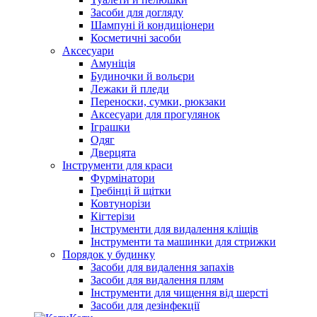
Засоби для догляду
Шампуні й кондиціонери
Косметичні засоби
Аксесуари
Амуніція
Будиночки й вольєри
Лежаки й пледи
Переноски, сумки, рюкзаки
Аксесуари для прогулянок
Іграшки
Одяг
Дверцята
Інструменти для краси
Фурмінатори
Гребінці й щітки
Ковтунорізи
Кігтерізи
Інструменти для видалення кліщів
Інструменти та машинки для стрижки
Порядок у будинку
Засоби для видалення запахів
Засоби для видалення плям
Інструменти для чищення від шерсті
Засоби для дезінфекції