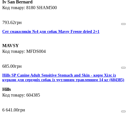
Iv San Bernard
8180 SHAM500
793
.
62
грн
Сет смаколиків №4 для собак Mavsy Freeze dried 2+1
MAVSY
MFDS004
685
.
00
грн
Hills SP Canine Adult Sensitive Stomach and Skin - корм Хілс із
куркою для середніх собак із чутливим травленням 14 кг (604385)
Hills
604385
6 641
.
00
грн