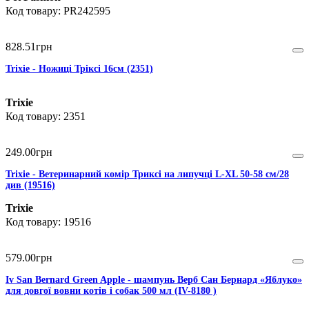
PR242595
828
.
51
грн
Trixie - Ножиці Тріксі 16см (2351)
Trixie
2351
249
.
00
грн
Trixie - Ветеринарний комір Триксі на липучці L-XL 50-58 см/28
див (19516)
Trixie
19516
579
.
00
грн
Iv San Bernard Green Apple - шампунь Верб Сан Бернард «Яблуко»
для довгої вовни котів і собак 500 мл (IV-8180 )