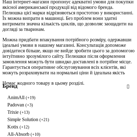
Наш інтернет-магазин пропонує адекватні умови для покупки
якісної американської продукції від відомого бренда.
Пелюшка цієї марки відрізняються простотою у використанні.
Їх можна випрати в машинці. Без проблем вони здатні
витримати значна кількість циклів, що дозволяє заощадити на
догляді за тваринам.
Можна придбати впакування потрібного розміру, одержавши
ідеальні умови в нашому магазині. Консультація допоможе
довідатися більше, якщо не вийде зробити цього за допомогою
інтуїтивно зрозумілого сайту. Пелюшки після оформлення
замовлення можуть бути швидко доставлені в потрібне місце.
Гарантується оперативне обслуговування всіх клієнтів, які
можуть розраховувати на нормальні ціни й ідеальна якість
Немає жодного товару в цьому розділі.
Бренд
AnimAll
(+19)
Padovan
(+3)
Trixie
(+13)
Simple Solution
(+21)
Kotix
(+12)
All-Absorb
(+10)