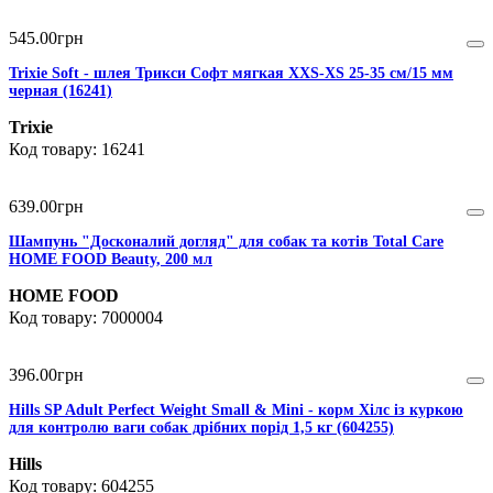
545
.
00
грн
Trixie Soft - шлея Трикси Софт мягкая XXS-XS 25-35 см/15 мм
черная (16241)
Trixie
16241
639
.
00
грн
Шампунь "Досконалий догляд" для собак та котів Total Care
HOME FOOD Beauty, 200 мл
HOME FOOD
7000004
396
.
00
грн
Hills SP Adult Perfect Weight Small & Mini - корм Хілс із куркою
для контролю ваги собак дрібних порід 1,5 кг (604255)
Hills
604255