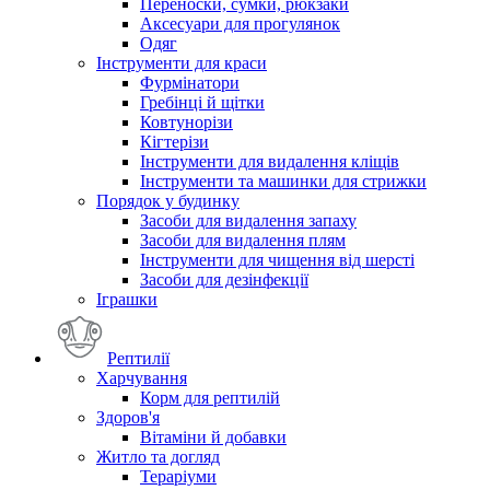
Переноски, сумки, рюкзаки
Аксесуари для прогулянок
Одяг
Інструменти для краси
Фурмінатори
Гребінці й щітки
Ковтунорізи
Кігтерізи
Інструменти для видалення кліщів
Інструменти та машинки для стрижки
Порядок у будинку
Засоби для видалення запаху
Засоби для видалення плям
Інструменти для чищення від шерсті
Засоби для дезінфекції
Іграшки
Рептилії
Харчування
Корм для рептилій
Здоров'я
Вітаміни й добавки
Житло та догляд
Тераріуми