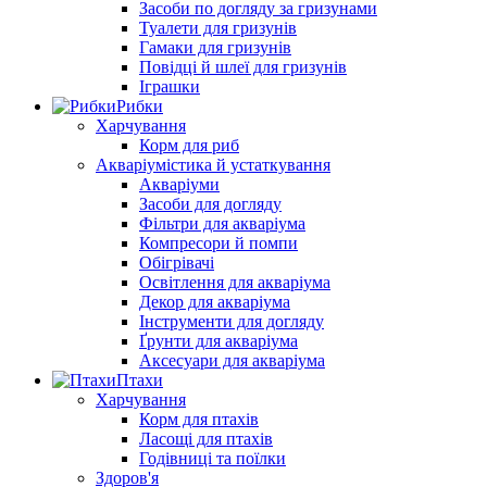
Засоби по догляду за гризунами
Туалети для гризунів
Гамаки для гризунів
Повідці й шлеї для гризунів
Іграшки
Рибки
Харчування
Корм для риб
Акваріумістика й устаткування
Акваріуми
Засоби для догляду
Фільтри для акваріума
Компресори й помпи
Обігрівачі
Освітлення для акваріума
Декор для акваріума
Інструменти для догляду
Ґрунти для акваріума
Аксесуари для акваріума
Птахи
Харчування
Корм для птахів
Ласощі для птахів
Годівниці та поїлки
Здоров'я