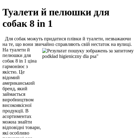
Туалети й пелюшки для
собак 8 in 1
Для собак можуть придатися плівки й туалети, незважаючи
на те, що вони звичайно справляють свій нестаток на вулиці.
На туалети й
пелюшки для
собак 8 in 1 ціна
гармоніює з
якістю. Це
відомий
американський
бренд, який
займається
виробництвом
високоякісної
продукції. В
асортиментах
можна знайти
відповідні товари,
які особливо