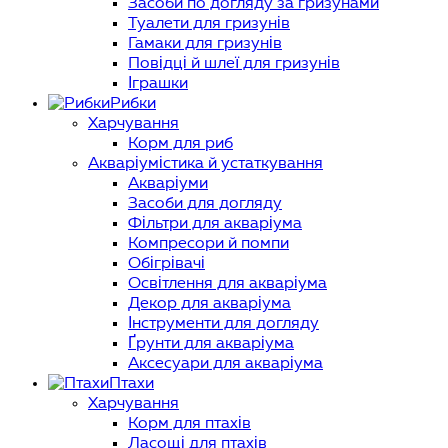
Засоби по догляду за гризунами
Туалети для гризунів
Гамаки для гризунів
Повідці й шлеї для гризунів
Іграшки
Рибки
Харчування
Корм для риб
Акваріумістика й устаткування
Акваріуми
Засоби для догляду
Фільтри для акваріума
Компресори й помпи
Обігрівачі
Освітлення для акваріума
Декор для акваріума
Інструменти для догляду
Ґрунти для акваріума
Аксесуари для акваріума
Птахи
Харчування
Корм для птахів
Ласощі для птахів