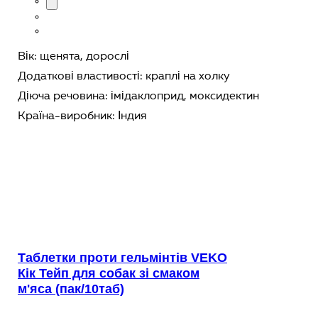
Вік:
щенята,
дорослі
Додаткові властивості:
краплі на холку
Діюча речовина:
імідаклоприд,
моксидектин
Країна-виробник:
Індия
Таблетки проти гельмінтів VEKO
Кік Тейп для собак зі смаком
м'яса (пак/10таб)