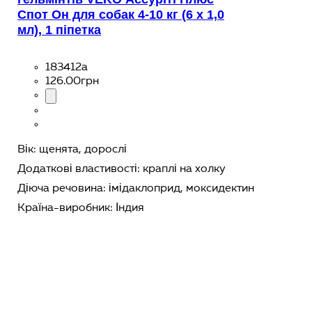
Спот Он для собак 4-10 кг (6 х 1,0
мл), 1 піпетка
183412а
126
.
00
грн
Вік:
щенята,
дорослі
Додаткові властивості:
краплі на холку
Діюча речовина:
імідаклоприд,
моксидектин
Країна-виробник:
Індия