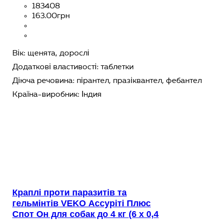
183408
163
.
00
грн
Вік:
щенята,
дорослі
Додаткові властивості:
таблетки
Діюча речовина:
пірантел,
празіквантел,
фебантел
Країна-виробник:
Індия
Краплі проти паразитів та
гельмінтів VEKO Ассуріті Плюс
Спот Он для собак до 4 кг (6 х 0,4