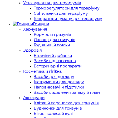
Устаткування для тераріумів
Терморегулятори для тераріуму
Світильники для тераріуму
Генератори туману для тераріуму
Гризуни
Харчування
Корм для гризунів
Ласощі для гризунів
Годівниці й поїлки
Здоров'я
Вітаміни й добавки
Засоби від паразитів
Ветеринарні препарати
Косметика й гігієна
Засоби для догляду
Інструменти для догляду
Наповнювачі й підстилки
Засоби видалення запаху й плям
Аксесуари
Клітки й переноски для гризунів
Будиночки для гризунів
Бігові колеса й кулі