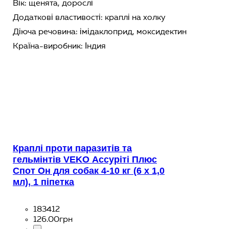
Вік:
щенята,
дорослі
Додаткові властивості:
краплі на холку
Діюча речовина:
імідаклоприд,
моксидектин
Країна-виробник:
Індия
Краплі проти паразитів та
гельмінтів VEKO Ассуріті Плюс
Спот Он для собак 4-10 кг (6 х 1,0
мл), 1 піпетка
183412
126
.
00
грн