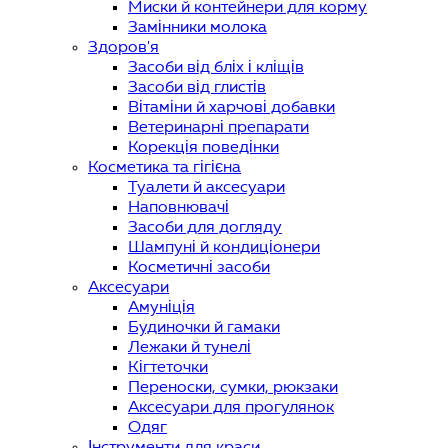
Миски й контейнери для корму
Замінники молока
Здоров'я
Засоби від бліх і кліщів
Засоби від глистів
Вітаміни й харчові добавки
Ветеринарні препарати
Корекція поведінки
Косметика та гігієна
Туалети й аксесуари
Наповнювачі
Засоби для догляду
Шампуні й кондиціонери
Косметичні засоби
Аксесуари
Амуніція
Будиночки й гамаки
Лежаки й тунелі
Кігтеточки
Переноски, сумки, рюкзаки
Аксесуари для прогулянок
Одяг