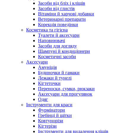
Засоби від бліх і кліщів
Засоби від глистів
Вітаміни й харчові добавки
Ветеринарні препарати
Корекція поведінки
Косметика та гігієна
Туалети й аксесуари
Наповнювачі
Засоби для догляду
Шампуні й кондиціонери
Косметичні засоби
Аксесуари
Амуніція
Будиночки й гамаки
Лежаки й тунелі
Кігтеточки
Переноски, сумки, рюкзаки
Аксесуари для прогулянок
Одяг
Інструменти для краси
Фурмінатори
Гребінці й щітки
Ковтунорізи
Кігтерізи
Інструменти для видалення кліщів