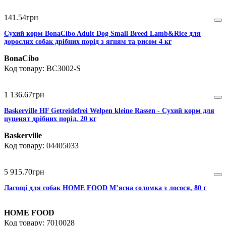
141
.
54
грн
Сухий корм BonaCibo Adult Dog Small Breed Lamb&Rice для
дорослих собак дрібних порід з ягням та рисом 4 кг
BonaCibo
BC3002-S
1 136
.
67
грн
Baskerville HF Getreidefrei Welpen kleine Rassen - Сухий корм для
цуценят дрібних порід, 20 кг
Baskerville
04405033
5 915
.
70
грн
Ласощі для собак HOME FOOD М’ясна соломка з лосося, 80 г
HOME FOOD
7010028