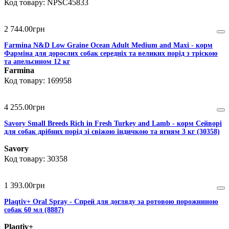
NPSC45833
2 744
.
00
грн
Farmina N&D Low Graine Ocean Adult Medium and Maxi - корм
Фарміна для дорослих собак середніх та великих порід з тріскою
та апельсином 12 кг
Farmina
169958
4 255
.
00
грн
Savory Small Breeds Rich in Fresh Turkey and Lamb - корм Сейворі
для собак дрібних порід зі свіжою індичкою та ягням 3 кг (30358)
Savory
30358
1 393
.
00
грн
Plaqtiv+ Oral Spray - Спрей для догляду за ротовою порожниною
собак 60 мл (8887)
Plaqtiv+