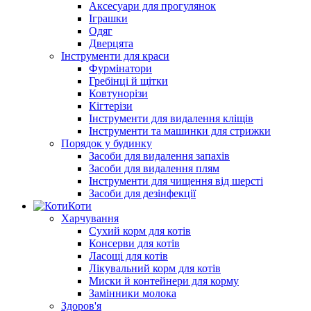
Аксесуари для прогулянок
Іграшки
Одяг
Дверцята
Інструменти для краси
Фурмінатори
Гребінці й щітки
Ковтунорізи
Кігтерізи
Інструменти для видалення кліщів
Інструменти та машинки для стрижки
Порядок у будинку
Засоби для видалення запахів
Засоби для видалення плям
Інструменти для чищення від шерсті
Засоби для дезінфекції
Коти
Харчування
Сухий корм для котів
Консерви для котів
Ласощі для котів
Лікувальний корм для котів
Миски й контейнери для корму
Замінники молока
Здоров'я