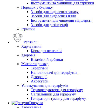
Інструменти та машинки для стрижки
Порядок у будинку
Засоби для видалення запаху
Засоби для видалення плям
Інструменти для чищення від шерсті
Засоби для дезінфекції
Іграшки
Рептилії
Харчування
Корм для рептилій
Здоров'я
Вітаміни й добавки
Житло та догляд
Тераріуми
Наповнювачі для тераріумів
Декорації
Аксесуари
Устаткування для тераріумів
Терморегулятори для тераріуму
Світильники для тераріуму
Генератори туману для тераріуму
Гризуни
Харчування