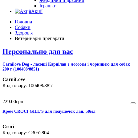
Жердинки й драбини
Іграшки
Акції
Головна
Собаки
Здоров'я
Ветеринарні препарати
Персонально для вас
Carnilove Dog - ласощі Карнілав з лососем і чорницею для собак
200 г (100408/8851)
CarniLove
100408/8851
229
.
00
грн
Крем CROCI GILL'S для подушечок лап, 50мл
Croci
C3052804