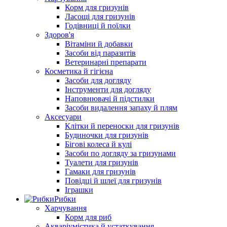
Корм для гризунів
Ласощі для гризунів
Годівниці й поїлки
Здоров'я
Вітаміни й добавки
Засоби від паразитів
Ветеринарні препарати
Косметика й гігієна
Засоби для догляду
Інструменти для догляду
Наповнювачі й підстилки
Засоби видалення запаху й плям
Аксесуари
Клітки й переноски для гризунів
Будиночки для гризунів
Бігові колеса й кулі
Засоби по догляду за гризунами
Туалети для гризунів
Гамаки для гризунів
Повідці й шлеї для гризунів
Іграшки
Рибки
Харчування
Корм для риб
Акваріумістика й устаткування