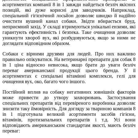
асортиментах компанії 8 in 1 завжди найдеться безліч якісних
позицій, які дуже корисні для заводчиків. Наприклад,
спеціальний гігієнічний лосьйон дозволяє швидко й надійно
очистити вушний канал собаки. Звідти вбирається бруд,
неприємний захід. У складі втримуються унікальні ензими, які
гарантують ефективність і безпека. Таке очищення дозволяє
уникнути хвороб вух, які розбудовуються, якщо за ними не
доглядати відповідним образом.
Собаки є вірними друзями для людей. Про них важливо
правильно опікуватися. На ветеринарні препарати для собак 8
in 1 ціна відносно невисока, якщо брати до уваги безліч
переваг американської продукції цього бренда. У її
асортиментах є спеціальні вітамінні комплекси, гелі для
очищення вух, око, багато чого іншого.
Постійний вплив на собаку негативних зовнішніх факторів
може привести до утвору захворювань. Застосування
спеціальних препаратів від перевіреного виробника дозволяє
знизити таку ймовірність. Для догляду за твариною компанія 8
in 1 підготувала великий асортименти засобів гігієни,
вітамінів, протизапальних препаратів і т.д. Усі вони
відповідають американським стандартам якості, мають безліч
переваг: