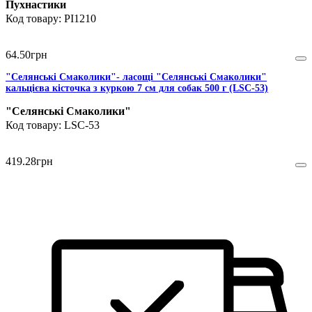
Пухнастики
PI1210
64
.
50
грн
"Селянські Смаколики"- ласощі "Селянські Смаколики"
кальцієва кісточка з куркою 7 см для собак 500 г (LSC-53)
"Селянські Смаколики"
LSC-53
419
.
28
грн