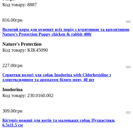
8887
816
.
00
грн
Вологий корм для цуценят всіх порід з курятиною та кролятиною
Nature's Protection Puppy chicken & rabbit 400г
Nature's Protection
KIK45090
227
.
00
грн
Серветки вологі для собак Inodorina with Chlorhexidine з
хлоргексидином та ароматом білого моху, 40 шт
Inodorina
230.0160.002
309
.
00
грн
Кігтеріз-ножиці для котів та маленьких собак Пухнастики,
6.5х11.5 см