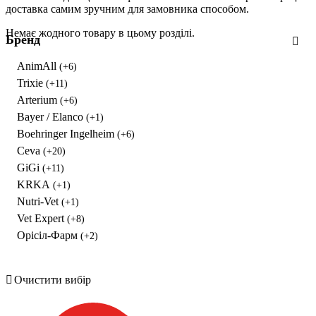
доставка самим зручним для замовника способом.
Немає жодного товару в цьому розділі.
Бренд
AnimAll
(+6)
Trixie
(+11)
Arterium
(+6)
Bayer / Elanco
(+1)
Boehringer Ingelheim
(+6)
Ceva
(+20)
GiGi
(+11)
KRKA
(+1)
Nutri-Vet
(+1)
Vet Expert
(+8)
Орісіл-Фарм
(+2)
Очистити вибір