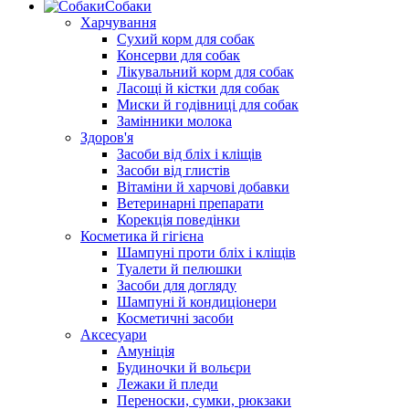
Собаки
Харчування
Сухий корм для собак
Консерви для собак
Лікувальний корм для собак
Ласощі й кістки для собак
Миски й годівниці для собак
Замінники молока
Здоров'я
Засоби від бліх і кліщів
Засоби від глистів
Вітаміни й харчові добавки
Ветеринарні препарати
Корекція поведінки
Косметика й гігієна
Шампуні проти бліх і кліщів
Туалети й пелюшки
Засоби для догляду
Шампуні й кондиціонери
Косметичні засоби
Аксесуари
Амуніція
Будиночки й вольєри
Лежаки й пледи
Переноски, сумки, рюкзаки