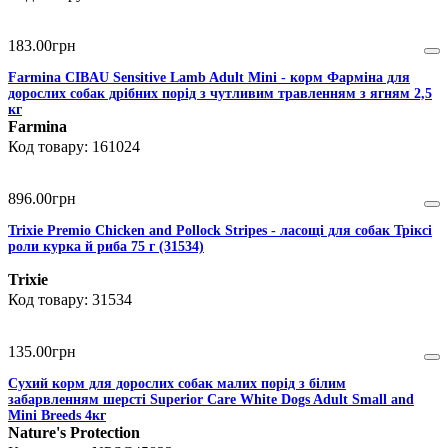
183
.
00
грн
Farmina CIBAU Sensitive Lamb Adult Mini - корм Фарміна для
дорослих собак дрібних порід з чутливим травленням з ягням 2,5
кг
Farmina
161024
896
.
00
грн
Trixie Premio Chicken and Pollock Stripes - ласощі для собак Тріксі
роли курка й риба 75 г (31534)
Trixie
31534
135
.
00
грн
Сухий корм для дорослих собак малих порід з білим
забарвленням шерсті Superior Care White Dogs Adult Small and
Mini Breeds 4кг
Nature's Protection