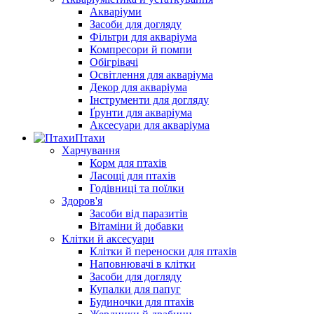
Акваріуми
Засоби для догляду
Фільтри для акваріума
Компресори й помпи
Обігрівачі
Освітлення для акваріума
Декор для акваріума
Інструменти для догляду
Ґрунти для акваріума
Аксесуари для акваріума
Птахи
Харчування
Корм для птахів
Ласощі для птахів
Годівниці та поїлки
Здоров'я
Засоби від паразитів
Вітаміни й добавки
Клітки й аксесуари
Клітки й переноски для птахів
Наповнювачі в клітки
Засоби для догляду
Купалки для папуг
Будиночки для птахів