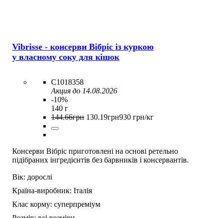
Vibrisse - консерви Вібріс із куркою
у власному соку для кішок
C1018358
Акция до 14.08.2026
-10%
140 г
144
.
66
грн
130
.
19
грн
930 грн/кг
Консерви Вібріс приготовлені на основі ретельно
підібраних інгредієнтів без барвників і консервантів.
Вік:
дорослі
Країна-виробник:
Італія
Клас корму:
суперпреміум
Розмір:
всі розміри