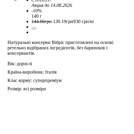
Акция до 14.08.2026
-10%
140 г
144
.
66
грн
130
.
19
грн
930 грн/кг
Натуральні консерви Вібріс приготовлені на основі
ретельно відібраних інгредієнтів, без барвників і
консервантів.
Вік:
дорослі
Країна-виробник:
Італія
Клас корму:
суперпреміум
Розмір:
всі розміри