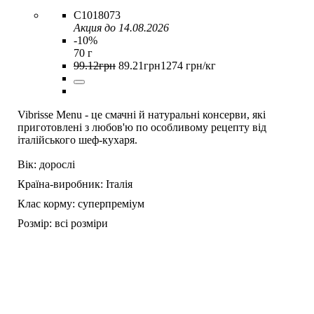
C1018073
Акция до 14.08.2026
-10%
70 г
99
.
12
грн
89
.
21
грн
1274 грн/кг
Vibrisse Menu - це смачні й натуральні консерви, які
приготовлені з любов'ю по особливому рецепту від
італійського шеф-кухаря.
Вік:
дорослі
Країна-виробник:
Італія
Клас корму:
суперпреміум
Розмір:
всі розміри