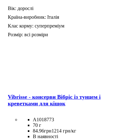
Вік:
дорослі
Країна-виробник:
Італія
Клас корму:
суперпреміум
Розмір:
всі розміри
Vibrisse - консерви Вібріс із тунцем і
креветками для кішок
A1018773
70 г
84
.
96
грн
1214 грн/кг
В наявності