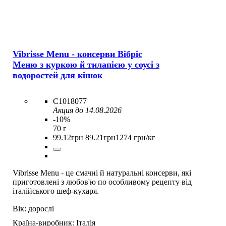
Vibrisse Menu - консерви Вібріс
Меню з куркою й тилапією у соусі з
водоростей для кішок
C1018077
Акция до 14.08.2026
-10%
70 г
99
.
12
грн
89
.
21
грн
1274 грн/кг
Vibrisse Menu - це смачні й натуральні консерви, які
приготовлені з любов'ю по особливому рецепту від
італійського шеф-кухаря.
Вік:
дорослі
Країна-виробник:
Італія