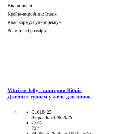
Вік:
дорослі
Країна-виробник:
Італія
Клас корму:
суперпреміум
Розмір:
всі розміри
Vibrisse Jelly - консерви Вібріс
Джеллі з тунцем у желе для кішок
C1018423
Акция до 14.08.2026
-10%
70 г
84
.
96
грн
76
.
46
грн
1092 грн/кг