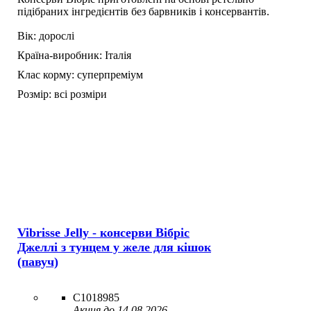
підібраних інгредієнтів без барвників і консервантів.
Вік:
дорослі
Країна-виробник:
Італія
Клас корму:
суперпреміум
Розмір:
всі розміри
Vibrisse Jelly - консерви Вібріс
Джеллі з тунцем у желе для кішок
(павуч)
C1018985
Акция до 14.08.2026