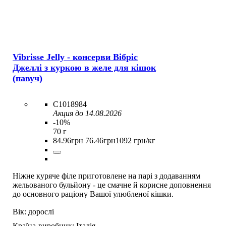
Vibrisse Jelly - консерви Вібріс
Джеллі з куркою в желе для кішок
(павуч)
C1018984
Акция до 14.08.2026
-10%
70 г
84
.
96
грн
76
.
46
грн
1092 грн/кг
Ніжне куряче філе приготовлене на парі з додаванням
жельованого бульйону - це смачне й корисне доповнення
до основного раціону Вашої улюбленої кішки.
Вік:
дорослі
Країна-виробник:
Італія