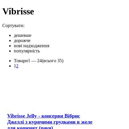
Vibrisse
Сортувати:
дешевше
дорожче
нові надходження
популярність
Товари
1 —
24
(всього 35)
1
2
Vibrisse Jelly - консерви Вібрис
Джеллі з курячими грудками в желе
для кошенят (пауч)