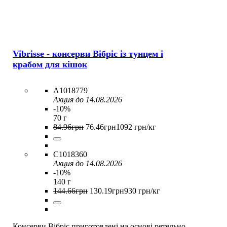
Vibrisse - консерви Вібріс із тунцем і
крабом для кішок
A1018779
Акция до 14.08.2026
-10%
70 г
84
.
96
грн
76
.
46
грн
1092 грн/кг
C1018360
Акция до 14.08.2026
-10%
140 г
144
.
66
грн
130
.
19
грн
930 грн/кг
Консерви Вібріс приготовлені на основі ретельно