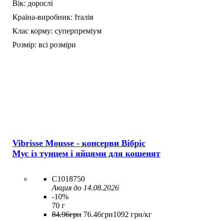
Вік:
дорослі
Країна-виробник:
Італія
Клас корму:
суперпреміум
Розмір:
всі розміри
Vibrisse Mousse - консерви Вібріс
Мус із тунцем і яйцями для кошенят
C1018750
Акция до 14.08.2026
-10%
70 г
84
.
96
грн
76
.
46
грн
1092 грн/кг