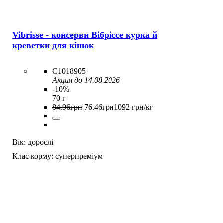
Vibrisse - консерви Вібріссе курка й
креветки для кішок
C1018905
Акция до 14.08.2026
-10%
70 г
84
.
96
грн
76
.
46
грн
1092 грн/кг
Вік:
дорослі
Клас корму:
суперпреміум