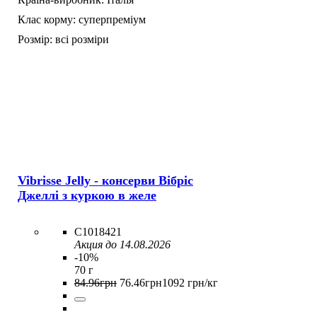
Клас корму:
суперпреміум
Розмір:
всі розміри
Vibrisse Jelly - консерви Вібріс
Джеллі з куркою в желе
C1018421
Акция до 14.08.2026
-10%
70 г
84
.
96
грн
76
.
46
грн
1092 грн/кг