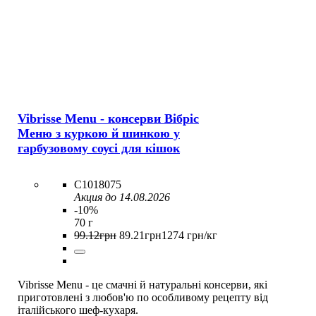
Vibrisse Menu - консерви Вібріс
Меню з куркою й шинкою у
гарбузовому соусі для кішок
C1018075
Акция до 14.08.2026
-10%
70 г
99
.
12
грн
89
.
21
грн
1274 грн/кг
Vibrisse Menu - це смачні й натуральні консерви, які
приготовлені з любов'ю по особливому рецепту від
італійського шеф-кухаря.