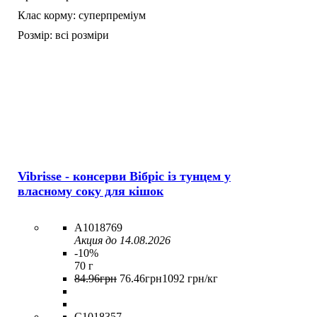
Клас корму:
суперпреміум
Розмір:
всі розміри
Vibrisse - консерви Вібріс із тунцем у
власному соку для кішок
A1018769
Акция до 14.08.2026
-10%
70 г
84
.
96
грн
76
.
46
грн
1092 грн/кг
C1018357