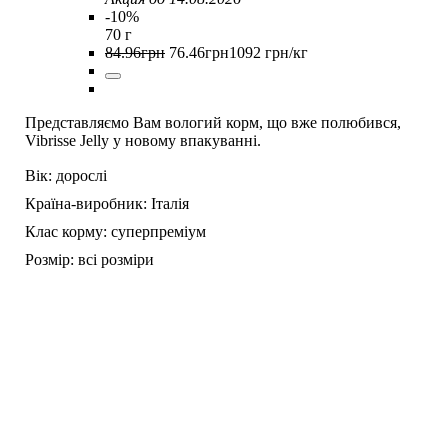
-10%
70 г
84
.
96
грн
76
.
46
грн
1092 грн/кг
Представляємо Вам вологий корм, що вже полюбився,
Vibrisse Jelly у новому впакуванні.
Вік:
дорослі
Країна-виробник:
Італія
Клас корму:
суперпреміум
Розмір:
всі розміри