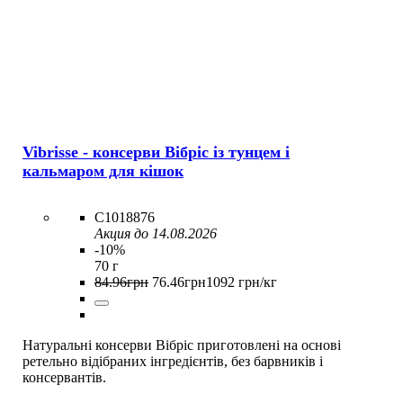
Vibrisse - консерви Вібріс із тунцем і
кальмаром для кішок
C1018876
Акция до 14.08.2026
-10%
70 г
84
.
96
грн
76
.
46
грн
1092 грн/кг
Натуральні консерви Вібріс приготовлені на основі
ретельно відібраних інгредієнтів, без барвників і
консервантів.