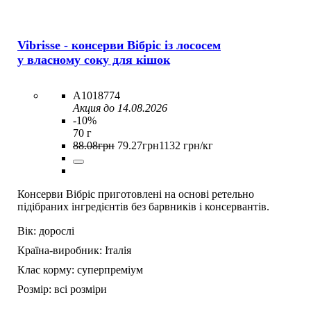
Vibrisse - консерви Вібріс із лососем
у власному соку для кішок
A1018774
Акция до 14.08.2026
-10%
70 г
88
.
08
грн
79
.
27
грн
1132 грн/кг
Консерви Вібріс приготовлені на основі ретельно
підібраних інгредієнтів без барвників і консервантів.
Вік:
дорослі
Країна-виробник:
Італія
Клас корму:
суперпреміум
Розмір:
всі розміри