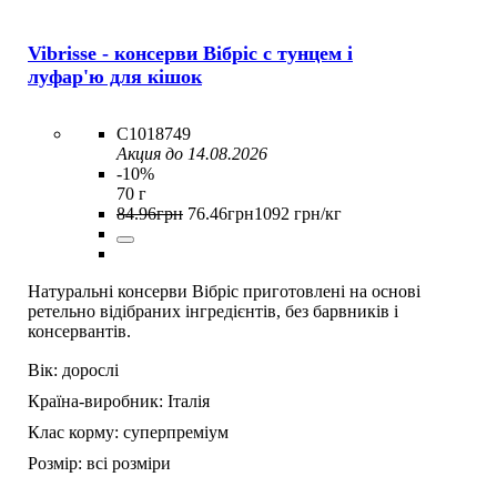
Vibrisse - консерви Вібріс c тунцем і
луфар'ю для кішок
C1018749
Акция до 14.08.2026
-10%
70 г
84
.
96
грн
76
.
46
грн
1092 грн/кг
Натуральні консерви Вібріс приготовлені на основі
ретельно відібраних інгредієнтів, без барвників і
консервантів.
Вік:
дорослі
Країна-виробник:
Італія
Клас корму:
суперпреміум
Розмір:
всі розміри