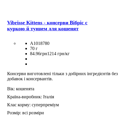
Vibrisse Kittens - консерви Вібріс c
куркою й тунцем для кошенят
A1018780
70 г
84
.
96
грн
1214 грн/кг
Консерви виготовлені тільки з добірних інгредієнтів без
добавок і консервантів.
Вік:
кошенята
Країна-виробник:
Італія
Клас корму:
суперпреміум
Розмір:
всі розміри