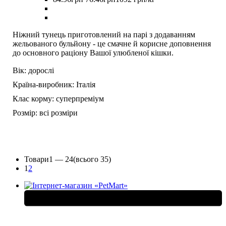
Ніжний тунець приготовлений на парі з додаванням
жельованого бульйону - це смачне й корисне доповнення
до основного раціону Вашої улюбленої кішки.
Вік:
дорослі
Країна-виробник:
Італія
Клас корму:
суперпреміум
Розмір:
всі розміри
Товари
1 —
24
(всього 35)
1
2