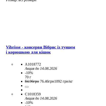
Vibrisse - консерви Вібрис із тунцем
і корюшкою для кішок
A1018772
Акция до 14.08.2026
-10%
70 г
84
.
96
грн
76
.
46
грн
1092 грн/кг
C1018359
Акция до 14.08.2026
-10%