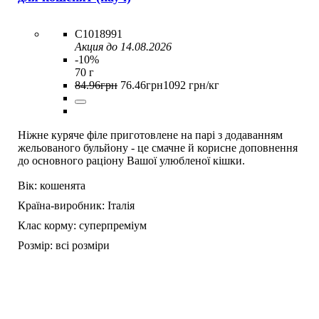
C1018991
Акция до 14.08.2026
-10%
70 г
84
.
96
грн
76
.
46
грн
1092 грн/кг
Ніжне куряче філе приготовлене на парі з додаванням
жельованого бульйону - це смачне й корисне доповнення
до основного раціону Вашої улюбленої кішки.
Вік:
кошенята
Країна-виробник:
Італія
Клас корму:
суперпреміум
Розмір:
всі розміри