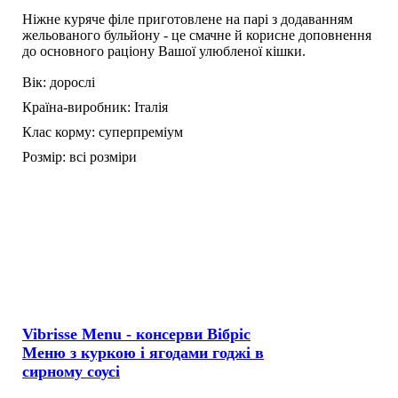
Ніжне куряче філе приготовлене на парі з додаванням
жельованого бульйону - це смачне й корисне доповнення
до основного раціону Вашої улюбленої кішки.
Вік:
дорослі
Країна-виробник:
Італія
Клас корму:
суперпреміум
Розмір:
всі розміри
Vibrisse Menu - консерви Вібріс
Меню з куркою і ягодами годжі в
сирному соусі