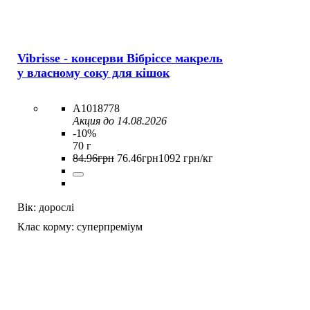
Vibrisse - консерви Вібріссе макрель
у власному соку для кішок
A1018778
Акция до 14.08.2026
-10%
70 г
84
.
96
грн
76
.
46
грн
1092 грн/кг
Вік:
дорослі
Клас корму:
суперпреміум