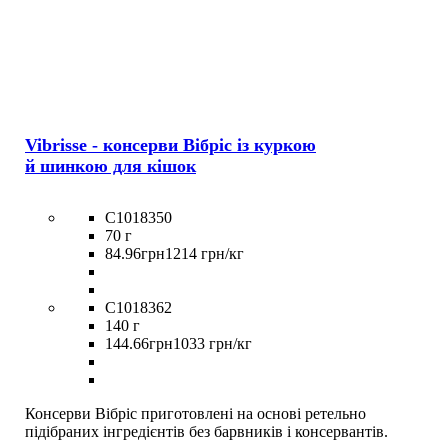
Vibrisse - консерви Вібріс із куркою
й шинкою для кішок
C1018350
70 г
84
.
96
грн
1214 грн/кг
C1018362
140 г
144
.
66
грн
1033 грн/кг
Консерви Вібріс приготовлені на основі ретельно
підібраних інгредієнтів без барвників і консервантів.