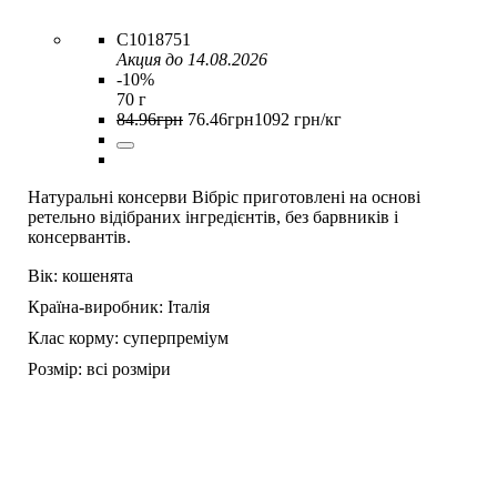
C1018751
Акция до 14.08.2026
-10%
70 г
84
.
96
грн
76
.
46
грн
1092 грн/кг
Натуральні консерви Вібріс приготовлені на основі
ретельно відібраних інгредієнтів, без барвників і
консервантів.
Вік:
кошенята
Країна-виробник:
Італія
Клас корму:
суперпреміум
Розмір:
всі розміри