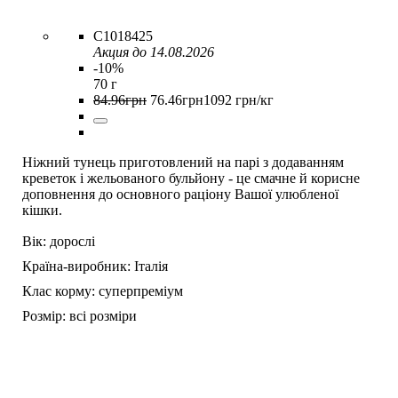
C1018425
Акция до 14.08.2026
-10%
70 г
84
.
96
грн
76
.
46
грн
1092 грн/кг
Ніжний тунець приготовлений на парі з додаванням
креветок і жельованого бульйону - це смачне й корисне
доповнення до основного раціону Вашої улюбленої
кішки.
Вік:
дорослі
Країна-виробник:
Італія
Клас корму:
суперпреміум
Розмір:
всі розміри