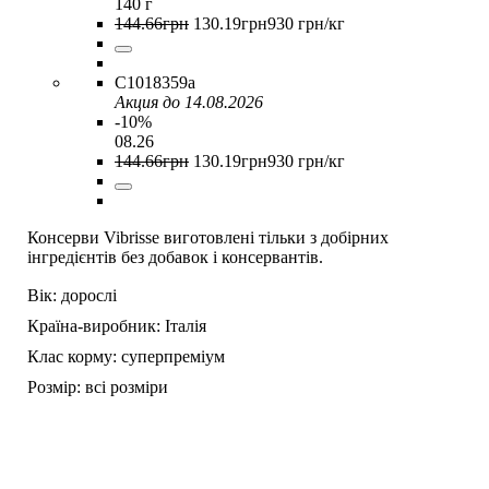
140 г
144
.
66
грн
130
.
19
грн
930 грн/кг
C1018359a
Акция до 14.08.2026
-10%
08.26
144
.
66
грн
130
.
19
грн
930 грн/кг
Консерви Vibrisse виготовлені тільки з добірних
інгредієнтів без добавок і консервантів.
Вік:
дорослі
Країна-виробник:
Італія
Клас корму:
суперпреміум
Розмір:
всі розміри