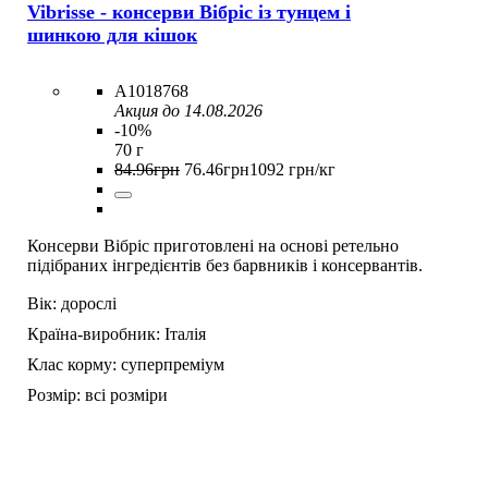
Vibrisse - консерви Вібріс із тунцем і
шинкою для кішок
A1018768
Акция до 14.08.2026
-10%
70 г
84
.
96
грн
76
.
46
грн
1092 грн/кг
Консерви Вібріс приготовлені на основі ретельно
підібраних інгредієнтів без барвників і консервантів.
Вік:
дорослі
Країна-виробник:
Італія
Клас корму:
суперпреміум
Розмір:
всі розміри