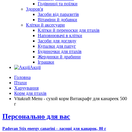
Годівниці та поїлки
Здоров'я
Засоби від паразитів
Вітаміни й добавки
Клітки й аксесуари
Клітки й переноски для птахів
Наповнювачі в клітки
Засоби для догляду
Купалки для папуг
Будиночки для птахів
Жердинки й драбини
Іграшки
Акції
Головна
Птахи
Харчування
Корм для птахів
Vitakraft Menu - сухой корм Витакрафт для канареек 500
г
Персонально для вас
Padovan Stix energy canarini - ласощі для канарок, 80 г