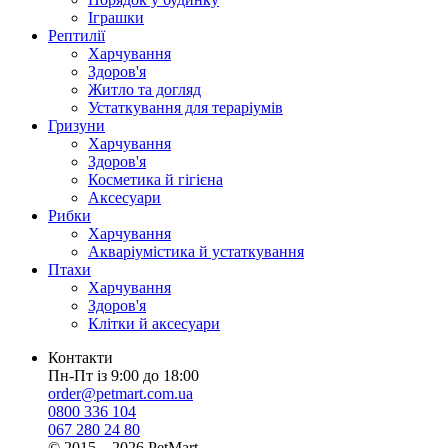
Іграшки
Рептилії
Харчування
Здоров'я
Житло та догляд
Устаткування для тераріумів
Гризуни
Харчування
Здоров'я
Косметика й гігієна
Аксесуари
Рибки
Харчування
Акваріумістика й устаткування
Птахи
Харчування
Здоров'я
Клітки й аксесуари
Контакти
Пн-Пт із 9:00 до 18:00
order@petmart.com.ua
0800 336 104
067 280 24 80
© 2015—2026 PetMart