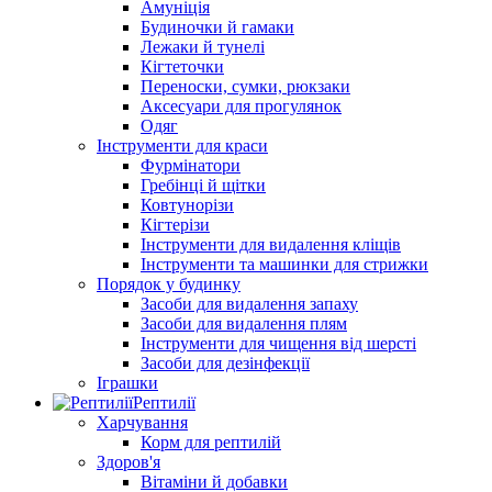
Амуніція
Будиночки й гамаки
Лежаки й тунелі
Кігтеточки
Переноски, сумки, рюкзаки
Аксесуари для прогулянок
Одяг
Інструменти для краси
Фурмінатори
Гребінці й щітки
Ковтунорізи
Кігтерізи
Інструменти для видалення кліщів
Інструменти та машинки для стрижки
Порядок у будинку
Засоби для видалення запаху
Засоби для видалення плям
Інструменти для чищення від шерсті
Засоби для дезінфекції
Іграшки
Рептилії
Харчування
Корм для рептилій
Здоров'я
Вітаміни й добавки