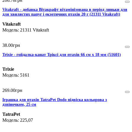
206
.
78
грн
Vitakraft - добавка Вітакрафт вітамінізована в період линьки для
для хвилястих папуг і екзотичних птахів 20 г (21311 Vitakraft)
Vitakraft
21311 Vitakraft
38
.
00
грн
Trixie - гойдалка-канат Тріксі для птахів 66 см х 18 мм (51601)
Trixie
5161
269
.
00
грн
Іграшка для птахів TatraPet Dodo підвіска кольорова з
дзвіночком, 25 см
TatraPet
225,07