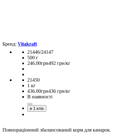
Vitakraft
21446/24147
500 г
246
.
00
грн
492 грн/кг
21450
1 кг
436
.
00
грн
436 грн/кг
В наявності
в 1 клік
Повнораціонний збалансований корм для канарок.