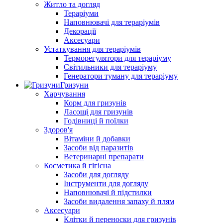
Житло та догляд
Тераріуми
Наповнювачі для тераріумів
Декорації
Аксесуари
Устаткування для тераріумів
Терморегулятори для тераріуму
Світильники для тераріуму
Генератори туману для тераріуму
Гризуни
Харчування
Корм для гризунів
Ласощі для гризунів
Годівниці й поїлки
Здоров'я
Вітаміни й добавки
Засоби від паразитів
Ветеринарні препарати
Косметика й гігієна
Засоби для догляду
Інструменти для догляду
Наповнювачі й підстилки
Засоби видалення запаху й плям
Аксесуари
Клітки й переноски для гризунів