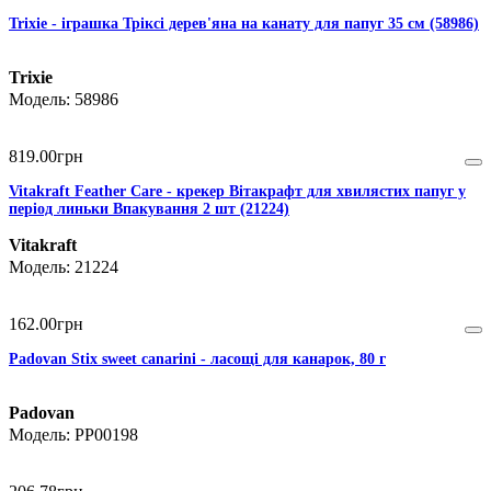
Trixie - іграшка Тріксі дерев'яна на канату для папуг 35 см (58986)
Trixie
58986
819
.
00
грн
Vitakraft Feather Care - крекер Вітакрафт для хвилястих папуг у
період линьки Впакування 2 шт (21224)
Vitakraft
21224
162
.
00
грн
Padovan Stix sweet canarini - ласощі для канарок, 80 г
Padovan
PP00198