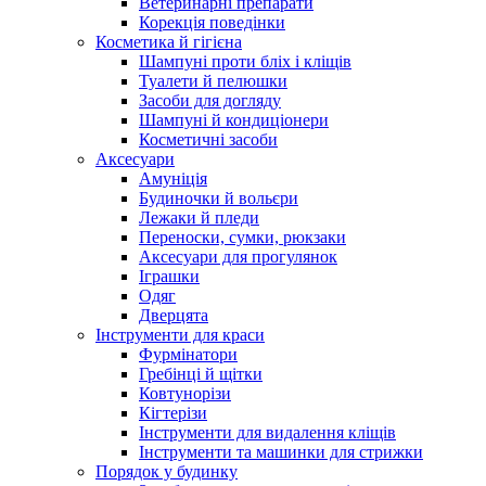
Ветеринарні препарати
Корекція поведінки
Косметика й гігієна
Шампуні проти бліх і кліщів
Туалети й пелюшки
Засоби для догляду
Шампуні й кондиціонери
Косметичні засоби
Аксесуари
Амуніція
Будиночки й вольєри
Лежаки й пледи
Переноски, сумки, рюкзаки
Аксесуари для прогулянок
Іграшки
Одяг
Дверцята
Інструменти для краси
Фурмінатори
Гребінці й щітки
Ковтунорізи
Кігтерізи
Інструменти для видалення кліщів
Інструменти та машинки для стрижки
Порядок у будинку