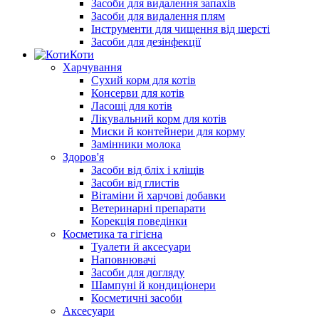
Засоби для видалення запахів
Засоби для видалення плям
Інструменти для чищення від шерсті
Засоби для дезінфекції
Коти
Харчування
Сухий корм для котів
Консерви для котів
Ласощі для котів
Лікувальний корм для котів
Миски й контейнери для корму
Замінники молока
Здоров'я
Засоби від бліх і кліщів
Засоби від глистів
Вітаміни й харчові добавки
Ветеринарні препарати
Корекція поведінки
Косметика та гігієна
Туалети й аксесуари
Наповнювачі
Засоби для догляду
Шампуні й кондиціонери
Косметичні засоби
Аксесуари