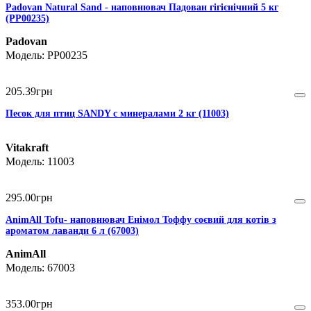
Padovan Natural Sand - наповнювач Падован гігієнічний 5 кг
(PP00235)
Padovan
PP00235
205
.
39
грн
Песок для птиц SANDY с минералами 2 кг (11003)
Vitakraft
11003
295
.
00
грн
AnimAll Тоfu- наповнювач Енімол Тоффу соєвий для котів з
ароматом лаванди 6 л (67003)
AnimAll
67003
353
.
00
грн