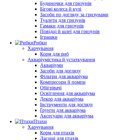
Будиночки для гризунів
Бігові колеса й кулі
Засоби по догляду за гризунами
Туалети для гризунів
Гамаки для гризунів
Повідці й шлеї для гризунів
Іграшки
Рибки
Харчування
Корм для риб
Акваріумістика й устаткування
Акваріуми
Засоби для догляду
Фільтри для акваріума
Компресори й помпи
Обігрівачі
Освітлення для акваріума
Декор для акваріума
Інструменти для догляду
Ґрунти для акваріума
Аксесуари для акваріума
Птахи
Харчування
Корм для птахів
Ласощі для птахів