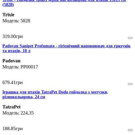
(5828)
Trixie
5828
319
.
00
грн
Padovan Sanipet Profumato - гігієнічний наповнювач для гризунів
та птахів, 10 л
Padovan
PP00017
679
.
41
грн
Іграшка для птахів TatraPet Dodo гойдалка з мотузки,
різнокольорова, 24 см
TatraPet
224,35
188
.
85
грн