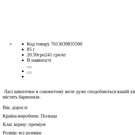
7613039835500
85 г
20
.
50
грн
241 грн/кг
В наявності
Ласі шматочки в соковитому желе дуже сподобаються вашій кішц
містять барвників.
Вік:
дорослі
Країна-виробник:
Польща
Клас корму:
преміум
Розмір:
всі розміри