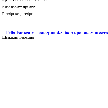
Країна-виробник:
Угорщина
Клас корму:
преміум
Розмір:
всі розміри
Felix Fantastic - консерви Фелікс з кроликом шмат
Швидкий перегляд