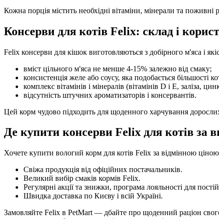
Кожна порція містить необхідні вітаміни, мінерали та поживні 
Консерви для котів Felix: склад і корис
Felix консерви для кішок виготовляються з добірного м'яса і як
вміст цільного м'яса не менше 4-15% залежно від смаку;
консистенція желе або соусу, яка подобається більшості ко
комплекс вітамінів і мінералів (вітамінів D і E, заліза, цинк
відсутність штучних ароматизаторів і консервантів.
Цей корм чудово підходить для щоденного харчування дорослих к
Де купити консерви Felix для котів за 
Хочете купити вологий корм для котів Felix за відмінною ціною 
Свіжа продукція від офіційних постачальників.
Великий вибір смаків кормів Felix.
Регулярні акції та знижки, програма лояльності для пості
Швидка доставка по Києву і всій Україні.
Замовляйте Felix в PetMart — дбайте про щоденний раціон свог