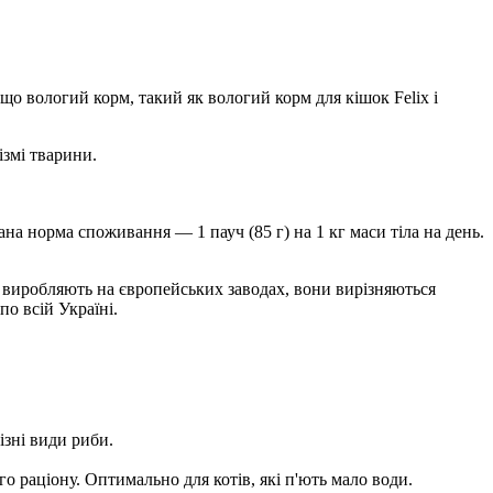
 що вологий корм, такий як вологий корм для кішок Felix і
змі тварини.
 норма споживання — 1 пауч (85 г) на 1 кг маси тіла на день.
ix виробляють на європейських заводах, вони вирізняються
о всій Україні.
ізні види риби.
о раціону. Оптимально для котів, які п'ють мало води.