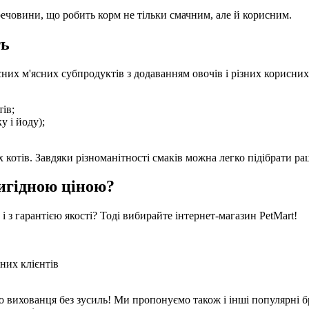
речовини, що робить корм не тільки смачним, але й корисним.
ть
існих м'ясних субпродуктів з додаванням овочів і різних корисни
тів;
у і йоду);
отів. Завдяки різноманітності смаків можна легко підібрати рац
вигідною ціною?
і з гарантією якості? Тоді вибирайте інтернет-магазин PetMart!
йних клієнтів
о вихованця без зусиль! Ми пропонуємо також і інші популярні 