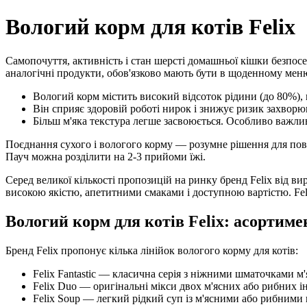
Вологий корм для котів Felix
Самопочуття, активність і стан шерсті домашньої кішки безпосер
аналогічні продукти, обов'язково мають бути в щоденному мен
Вологий корм містить високий відсоток рідини (до 80%),
Він сприяє здоровій роботі нирок і знижує ризик захворю
Більш м'яка текстура легше засвоюється. Особливо важлив
Поєднання сухого і вологого корму — розумне рішення для пов
Пауч можна розділити на 2-3 прийоми їжі.
Серед великої кількості пропозицій на ринку бренд Felix від ви
високою якістю, апетитними смаками і доступною вартістю. Feli
Вологий корм для котів Felix: асортиме
Бренд Felix пропонує кілька лінійок вологого корму для котів:
Felix Fantastic — класична серія з ніжними шматочками м'
Felix Duo — оригінальні мікси двох м'ясних або рибних ін
Felix Soup — легкий рідкий суп із м'ясними або рибними 