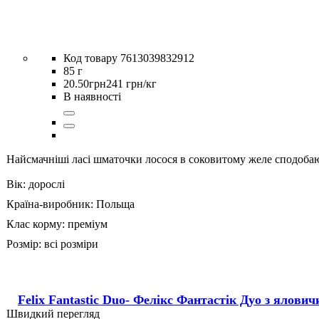
7613039832912
85 г
20
.
50
грн
241 грн/кг
В наявності
Найсмачніші ласі шматочки лосося в соковитому желе сподоба
Вік:
дорослі
Країна-виробник:
Польща
Клас корму:
преміум
Розмір:
всі розміри
Felix Fantastic Duo- Фелікс Фантастік Дуо з ялов
Швидкий перегляд