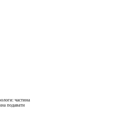
вологи: частина
жна подавати