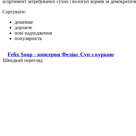
асортимент затребуваних сухих і вологих кормів за демократи
Сортувати:
дешевше
дорожче
нові надходження
популярність
Felix Soup - консерви Фелікс Суп з куркою
Швидкий перегляд