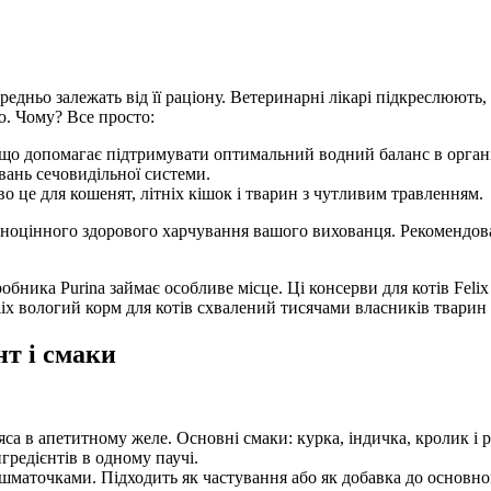
едньо залежать від її раціону. Ветеринарні лікарі підкреслюють,
ю. Чому? Все просто:
 що допомагає підтримувати оптимальний водний баланс в органі
вань сечовидільної системи.
о це для кошенят, літніх кішок і тварин з чутливим травленням.
ноцінного здорового харчування вашого вихованця. Рекомендована
робника Purina займає особливе місце. Ці консерви для котів Fel
x вологий корм для котів схвалений тисячами власників тварин п
нт і смаки
яса в апетитному желе. Основні смаки: курка, індичка, кролик і р
гредієнтів в одному паучі.
шматочками. Підходить як частування або як добавка до основног