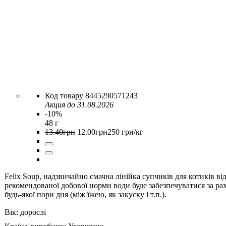
8445290571243
Акция до 31.08.2026
-10%
48 г
13
.
40
грн
12
.
00
грн
250 грн/кг
Felix Soup, надзвичайно смачна лінійка супчиків для котиків ві
рекомендованої добової норми води буде забезпечуватися за р
будь-якої пори дня (між їжею, як закуску і т.п.).
Вік:
дорослі