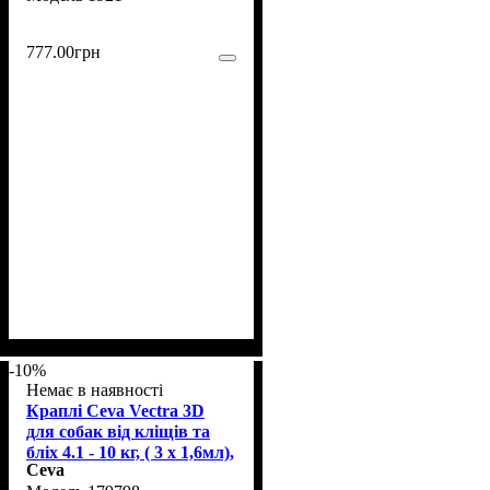
777
.
00
грн
-10%
Немає в наявності
Краплі Ceva Vectra 3D
для собак від кліщів та
бліх 4.1 - 10 кг, ( 3 х 1,6мл),
Ceva
1 піпетка