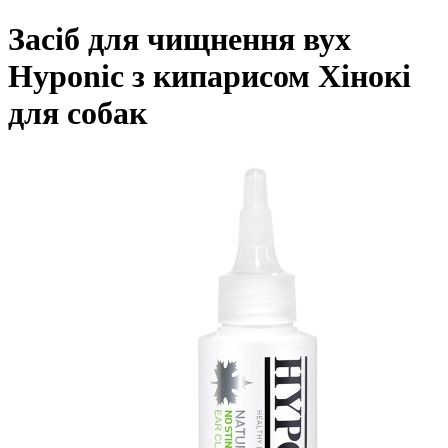
Засіб для чищнення вух
Hyponic з кипарисом Хінокі
для собак