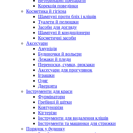
Ветеринарні препарати
Корекція поведінки
Косметика й гігієна
Шампуні проти бліх і кліщів
Туалети й пелюшки
Засоби для догляду
Шампуні й кондиціонери
Косметичні засоби
Аксесуари
Амуніція
Будиночки й вольєри
Лежаки й пледи
Переноски, сумки, рюкзаки
Аксесуари для прогулянок
Іграшки
Одяг
Дверцята
Інструменти для краси
Фурмінатори
Гребінці й щітки
Ковтунорізи
Кігтерізи
Інструменти для видалення кліщів
Інструменти та машинки для стрижки
Порядок у будинку