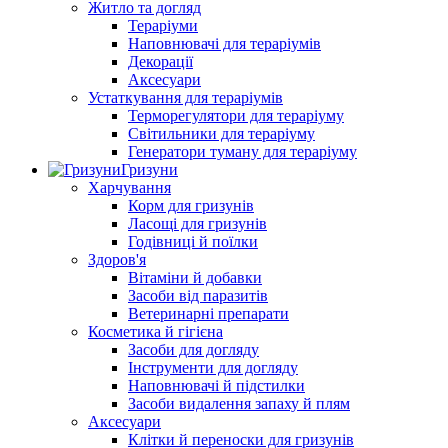
Житло та догляд
Тераріуми
Наповнювачі для тераріумів
Декорації
Аксесуари
Устаткування для тераріумів
Терморегулятори для тераріуму
Світильники для тераріуму
Генератори туману для тераріуму
Гризуни
Харчування
Корм для гризунів
Ласощі для гризунів
Годівниці й поїлки
Здоров'я
Вітаміни й добавки
Засоби від паразитів
Ветеринарні препарати
Косметика й гігієна
Засоби для догляду
Інструменти для догляду
Наповнювачі й підстилки
Засоби видалення запаху й плям
Аксесуари
Клітки й переноски для гризунів