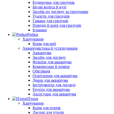
Будиночки для гризунів
Бігові колеса й кулі
Засоби по догляду за гризунами
Туалети для гризунів
Гамаки для гризунів
Повідці й шлеї для гризунів
Іграшки
Рибки
Харчування
Корм для риб
Акваріумістика й устаткування
Акваріуми
Засоби для догляду
Фільтри для акваріума
Компресори й помпи
Обігрівачі
Освітлення для акваріума
Декор для акваріума
Інструменти для догляду
Ґрунти для акваріума
Аксесуари для акваріума
Птахи
Харчування
Корм для птахів
Ласощі для птахів