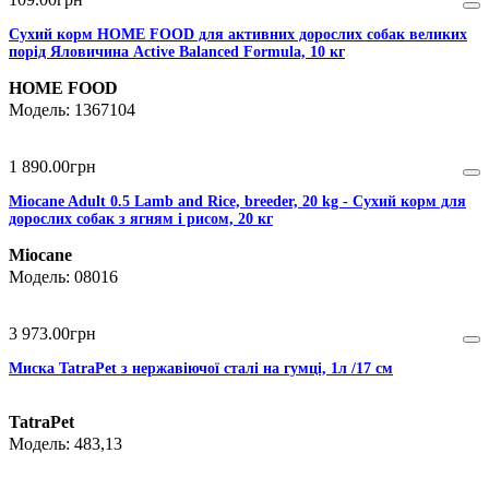
Сухий корм HOME FOOD для активних дорослих собак великих
порід Яловичина Active Balanced Formula, 10 кг
HOME FOOD
1367104
1 890
.
00
грн
Miocane Adult 0.5 Lamb and Rice, breeder, 20 kg - Сухий корм для
дорослих собак з ягням і рисом, 20 кг
Miocane
08016
3 973
.
00
грн
Миска TatraPet з нержавіючої сталі на гумці, 1л /17 см
TatraPet
483,13