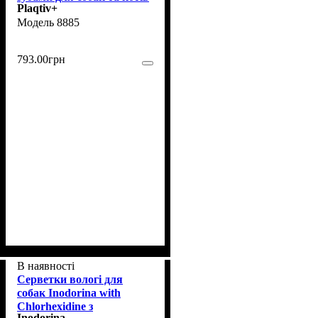
Plaqtiv+
64 шт (8885)
8885
793
.
00
грн
В наявності
Серветки вологі для
собак Inodorina with
Chlorhexidine з
Inodorina