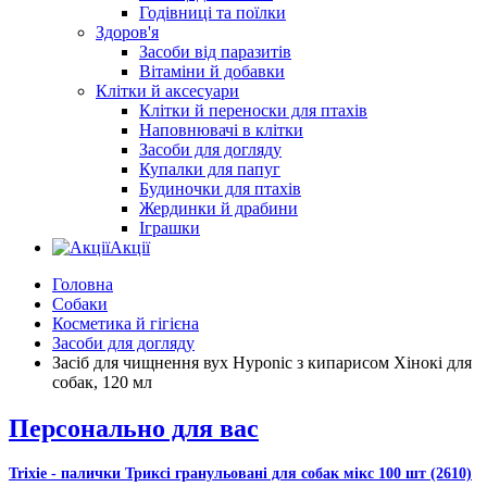
Годівниці та поїлки
Здоров'я
Засоби від паразитів
Вітаміни й добавки
Клітки й аксесуари
Клітки й переноски для птахів
Наповнювачі в клітки
Засоби для догляду
Купалки для папуг
Будиночки для птахів
Жердинки й драбини
Іграшки
Акції
Головна
Собаки
Косметика й гігієна
Засоби для догляду
Засіб для чищнення вух Hyponic з кипарисом Хінокі для
собак, 120 мл
Персонально для вас
Trixie - палички Триксі гранульовані для собак мікс 100 шт (2610)