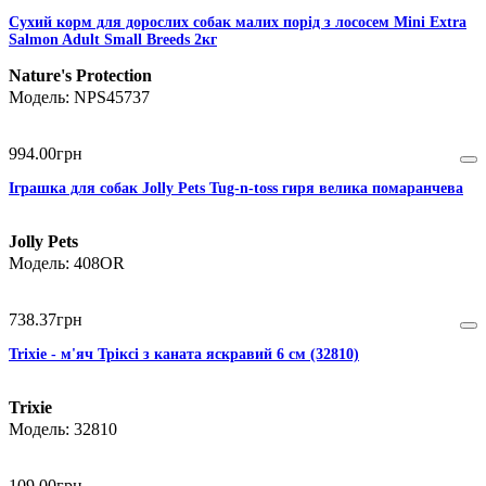
Сухий корм для дорослих собак малих порід з лососем Mini Extra
Salmon Adult Small Breeds 2кг
Nature's Protection
NPS45737
994
.
00
грн
Іграшка для собак Jolly Pets Tug-n-toss гиря велика помаранчева
Jolly Pets
408OR
738
.
37
грн
Trixie - м'яч Тріксі з каната яскравий 6 см (32810)
Trixie
32810
109
.
00
грн