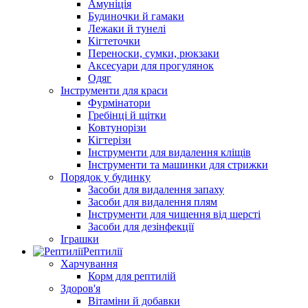
Амуніція
Будиночки й гамаки
Лежаки й тунелі
Кігтеточки
Переноски, сумки, рюкзаки
Аксесуари для прогулянок
Одяг
Інструменти для краси
Фурмінатори
Гребінці й щітки
Ковтунорізи
Кігтерізи
Інструменти для видалення кліщів
Інструменти та машинки для стрижки
Порядок у будинку
Засоби для видалення запаху
Засоби для видалення плям
Інструменти для чищення від шерсті
Засоби для дезінфекції
Іграшки
Рептилії
Харчування
Корм для рептилій
Здоров'я
Вітаміни й добавки