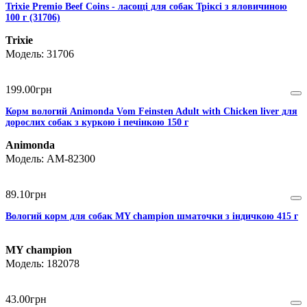
Trixie Premio Beef Coins - ласощі для собак Тріксі з яловичиною
100 г (31706)
Trixie
31706
199
.
00
грн
Корм вологий Animonda Vom Feinsten Adult with Chicken liver для
дорослих собак з куркою і печінкою 150 г
Animonda
AM-82300
89
.
10
грн
Вологий корм для собак MY champion шматочки з індичкою 415 г
MY champion
182078
43
.
00
грн