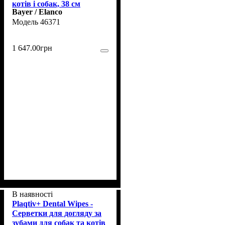
котів і собак, 38 см
Bayer / Elanco
46371
1 647
.
00
грн
В наявності
Plaqtiv+ Dental Wipes -
Серветки для догляду за
зубами для собак та котів