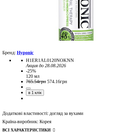
Hyponic
H1ER1AL0120NOKNN
Акция до 28.08.2026
-25%
120 мл
765
.
54
грн
574
.
16
грн
в 1 клік
Додаткові властивості:
догляд за вухами
Країна-виробник:
Корея
ВСІ ХАРАКТЕРИСТИКИ