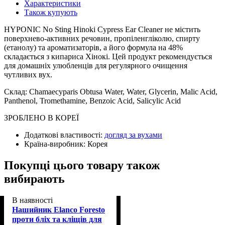
Характеристики
Також купують
HYPONIC No Sting Hinoki Cypress Ear Cleaner не містить
поверхнево-активних речовин, пропіленгліколю, спирту
(етанолу) та ароматизаторів, а його формула на 48%
складається з кипариса Хінокі. Цей продукт рекомендується
для домашніх улюбленців для регулярного очищення
чутливих вух.
Склад: Chamaecyparis Obtusa Water, Water, Glycerin, Malic Acid,
Panthenol, Tromethamine, Benzoic Acid, Salicylic Acid
ЗРОБЛЕНО В КОРЕЇ
Додаткові властивості:
догляд за вухами
Країна-виробник:
Корея
Покупці цього товару також
вибирають
В наявності
Нашийник Elanco Foresto
проти бліх та кліщів для