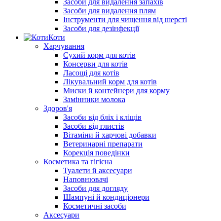
Засоби для видалення запахів
Засоби для видалення плям
Інструменти для чищення від шерсті
Засоби для дезінфекції
Коти
Харчування
Сухий корм для котів
Консерви для котів
Ласощі для котів
Лікувальний корм для котів
Миски й контейнери для корму
Замінники молока
Здоров'я
Засоби від бліх і кліщів
Засоби від глистів
Вітаміни й харчові добавки
Ветеринарні препарати
Корекція поведінки
Косметика та гігієна
Туалети й аксесуари
Наповнювачі
Засоби для догляду
Шампуні й кондиціонери
Косметичні засоби
Аксесуари