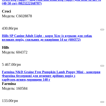
(40-50 см) (8023222168787)
Croci
C6028878
430
.
86
грн
Hills SP Canine Adult Light - корм Хілс із куркою для собак
великих порід, схильних до ожиріння 14 кг (604372)
Hills
604372
5 467
.
00
грн
Farmina N&D Graine Free Pumpkin Lamb Puppy Mini - консерви
Фарміна беззернові для цуценят дрібних порід з
гарбузом,ягням,чорницею 140 г
Farmina
160584
133
.
00
грн