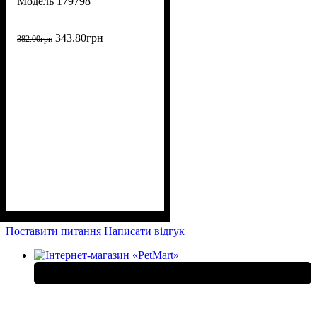
179798
343
.
80
грн
382
.
00
грн
Поставити питання
Написати відгук