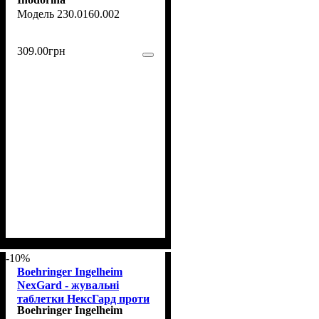
хлоргексидином та
230.0160.002
ароматом білого моху, 40
шт
309
.
00
грн
-10%
Boehringer Ingelheim
NexGard - жувальні
таблетки НексГард проти
Boehringer Ingelheim
бліх та кліщів Вага 4 - 10