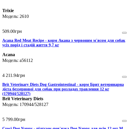
Trixie
2610
509
.
00
грн
Acana Red Meat Recipe - корм Акана з червоним м'ясом для собак
усіх порід і стадій життя 9,7 кг
Acana
a56112
4 211
.
94
грн
Brit Veterinary Diets Dog Gastrointestinal - корм Брит ветеринарна
дієта беззернової для собак при розладах травлення 12 кг
(170944/528127)
Brit Veterinary Diets
170944/528127
5 799
.
00
грн
Croci Dog Nappy - підгузок-пов'язка Dog Nappy для псів 12 шт М