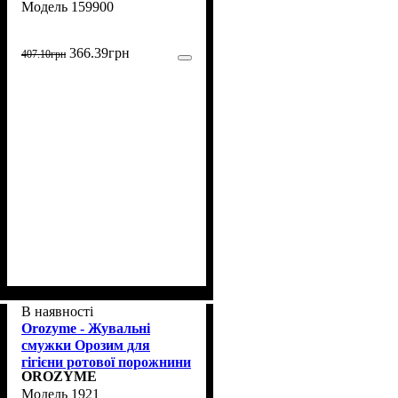
159900
кг, 1 таблетка (159 900)
366
.
39
грн
407
.
10
грн
В наявності
Orozyme - Жувальні
смужки Орозим для
гігієни ротової порожнини
OROZYME
собак L (1921)
1921