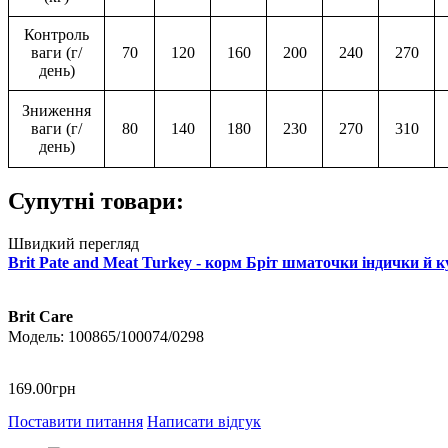
Контроль
ваги (г/
70
120
160
200
240
270
день)
Зниження
ваги (г/
80
140
180
230
270
310
день)
Супутні товари:
Швидкий перегляд
Brit Pate and Meat Turkey - корм Бріт шматочки індички й ку
Brit Care
100865/100074/0298
169
.
00
грн
Поставити питання
Написати відгук