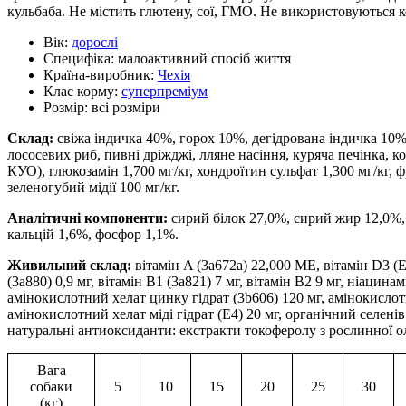
кульбаба. Не містить глютену, сої, ГМО. Не використовуються 
Вік:
дорослі
Специфіка:
малоактивний спосіб життя
Країна-виробник:
Чехія
Клас корму:
суперпреміум
Розмір:
всі розміри
Склад:
свіжа індичка 40%, горох 10%, дегідрована індичка 10%
лососевих риб, пивні дріжджі, лляне насіння, куряча печінка, к
КУО), глюкозамін 1,700 мг/кг, хондроїтин сульфат 1,300 мг/кг, 
зеленогубий мідії 100 мг/кг.
Аналітичні компоненти:
сирий білок 27,0%, сирий жир 12,0%, 
кальцій 1,6%, фосфор 1,1%.
Живильний склад:
вітамін A (3a672a) 22,000 МЕ, вітамін D3 (E
(3a880) 0,9 мг, вітамін B1 (3a821) 7 мг, вітамін B2 9 мг, ніацина
амінокислотний хелат цинку гідрат (3b606) 120 мг, амінокислотн
амінокислотний хелат міді гідрат (E4) 20 мг, органічний селенів
натуральні антиоксиданти: екстракти токоферолу з рослинної олі
Вага
собаки
5
10
15
20
25
30
(кг)