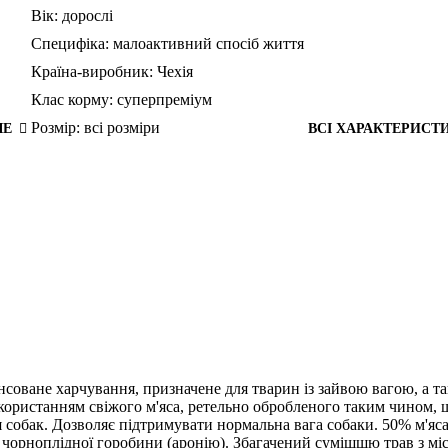
Вік:
дорослі
Специфіка:
малоактивний спосіб життя
Країна-виробник:
Чехія
Клас корму:
суперпреміум
Розмір:
всі розміри
ШЕ
ВСІ ХАРАКТЕРИСТ
ансоване харчування, призначене для тварин із зайвою вагою, а т
користанням свіжого м'яса, ретельно обробленого таким чином, 
 собак. Дозволяє підтримувати нормальна вага собаки. 50% м'яс
ди чорноплідної горобини (аронію). Збагачений сумішшю трав з мі