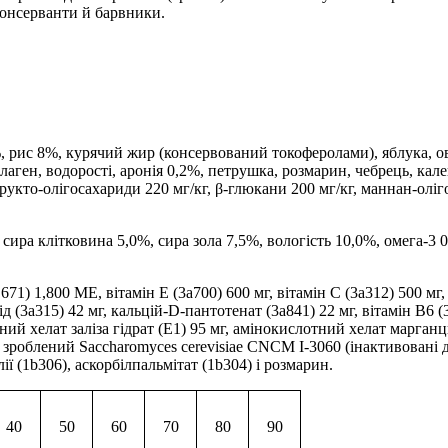
консерванти й барвники.
, рис 8%, курячий жир (консервований токоферолами), яблука, ов
олаген, водорості, аронія 0,2%, петрушка, розмарин, чебрець, кал
фрукто-олігосахариди 220 мг/кг, β-глюкани 200 мг/кг, маннан-олі
сира клітковина 5,0%, сира зола 7,5%, вологість 10,0%, омега-3 0
671) 1,800 МЕ, вітамін E (3a700) 600 мг, вітамін C (3a312) 500 мг,
мід (3a315) 42 мг, кальцій-D-пантотенат (3a841) 22 мг, вітамін B6 (
ий хелат заліза гідрат (E1) 95 мг, амінокислотний хелат марганцю
 зроблений Saccharomyces cerevisiae CNCM I-3060 (інактивовані др
ї (1b306), аскорбілпальмітат (1b304) і розмарин.
40
50
60
70
80
90