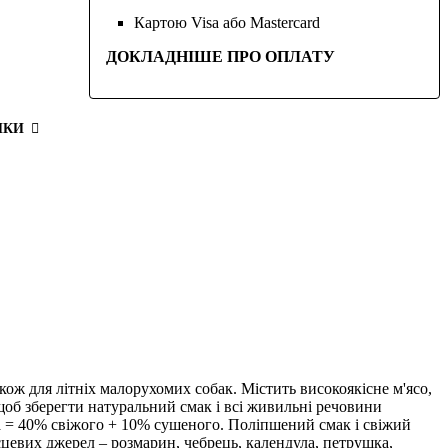
Картою Visa або Mastercard
ДОКЛАДНІШЕ ПРО ОПЛАТУ
ИКИ
акож для літніх малорухомих собак. Містить високоякісне м'ясо,
щоб зберегти натуральний смак і всі живильні речовини
а = 40% свіжого + 10% сушеного. Поліпшений смак і свіжий
сцевих джерел – розмарин, чебрець, календула, петрушка,