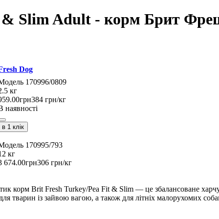
it & Slim Adult - корм Брит Фр
 Fresh Dog
170996/0809
2.5 кг
959
.
00
грн
384 грн/кг
В наявності
в 1 клік
170995/793
12 кг
3 674
.
00
грн
306 грн/кг
тик корм Brit Fresh Turkey/Pea Fit & Slim — це збалансоване харч
для тварин із зайвою вагою, а також для літніх малорухомих соба