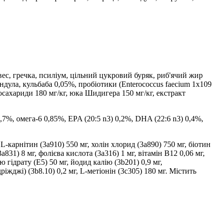
ес, гречка, псиліум, цільний цукровий буряк, риб'ячий жир
ендула, кульбаба 0,05%, пробіотики (Еnterococcus faecium 1x109
госахариди 180 мг/кг, юка Шидигера 150 мг/кг, екстракт
,7%, омега-6 0,85%, EPA (20:5 n3) 0,2%, DHA (22:6 n3) 0,4%,
 L-карнітин (3a910) 550 мг, холін хлорид (3a890) 750 мг, біотин
3a831) 8 мг, фолієва кислота (3a316) 1 мг, вітамін B12 0,06 мг,
 гідрату (E5) 50 мг, йодид калію (3b201) 0,9 мг,
іжджі) (3b8.10) 0,2 мг, L-метіонін (3c305) 180 мг. Містить