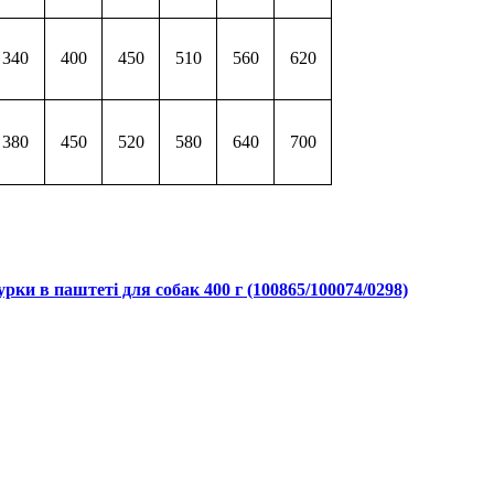
340
400
450
510
560
620
380
450
520
580
640
700
рки в паштеті для собак 400 г (100865/100074/0298)