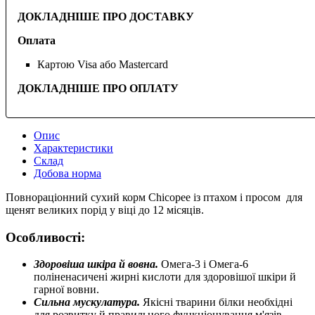
ДОКЛАДНІШЕ ПРО ДОСТАВКУ
Оплата
Картою Visa або Mastercard
ДОКЛАДНІШЕ ПРО ОПЛАТУ
Опис
Характеристики
Склад
Добова норма
Повнораціонний сухий корм Chicopee із птахом і просом для
щенят великих порід у віці до 12 місяців.
Особливості:
Здоровіша шкіра й вовна.
Омега-3 і Омега-6
поліненасичені жирні кислоти для здоровішої шкіри й
гарної вовни.
Сильна мускулатура.
Якісні тварини білки необхідні
для розвитку й правильного функціонування м'язів.