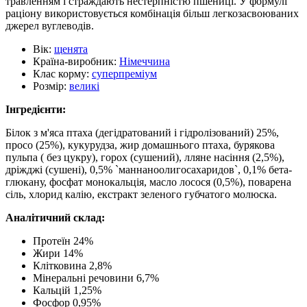
травленням і страждають нестерпністю пшениці. У формулі
раціону використовується комбінація більш легкозасвоюваних
джерел вуглеводів.
Вік:
щенята
Країна-виробник:
Німеччина
Клас корму:
суперпреміум
Розмір:
великі
Інгредієнти:
Білок з м'яса птаха (дегідратований і гідролізований) 25%,
просо (25%), кукурудза, жир домашнього птаха, бурякова
пульпа ( без цукру), горох (сушений), лляне насіння (2,5%),
дріжджі (сушені), 0,5% `маннаноолигосахаридов`, 0,1% бета-
глюкану, фосфат монокальція, масло лосося (0,5%), поварена
сіль, хлорид калію, екстракт зеленого губчатого молюска.
Аналітичний склад:
Протеїн 24%
Жири 14%
Клітковина 2,8%
Мінеральні речовини 6,7%
Кальцій 1,25%
Фосфор 0,95%