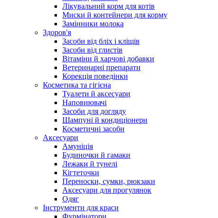
Лікувальний корм для котів
Миски й контейнери для корму
Замінники молока
Здоров'я
Засоби від бліх і кліщів
Засоби від глистів
Вітаміни й харчові добавки
Ветеринарні препарати
Корекція поведінки
Косметика та гігієна
Туалети й аксесуари
Наповнювачі
Засоби для догляду
Шампуні й кондиціонери
Косметичні засоби
Аксесуари
Амуніція
Будиночки й гамаки
Лежаки й тунелі
Кігтеточки
Переноски, сумки, рюкзаки
Аксесуари для прогулянок
Одяг
Інструменти для краси
Фурмінатори