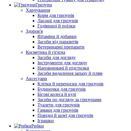
Гризуни
Харчування
Корм для гризунів
Ласощі для гризунів
Годівниці й поїлки
Здоров'я
Вітаміни й добавки
Засоби від паразитів
Ветеринарні препарати
Косметика й гігієна
Засоби для догляду
Інструменти для догляду
Наповнювачі й підстилки
Засоби видалення запаху й плям
Аксесуари
Клітки й переноски для гризунів
Будиночки для гризунів
Бігові колеса й кулі
Засоби по догляду за гризунами
Туалети для гризунів
Гамаки для гризунів
Повідці й шлеї для гризунів
Іграшки
Рибки