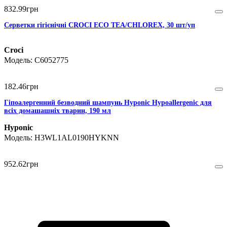
832
.
99
грн
Серветки гігієнічні CROCI ECO TEA/CHLOREX, 30 шт/уп
Croci
C6052775
182
.
46
грн
Гіпоалергенний безводний шампунь Hyponic Hypoallergenic для
всіх домашашніх тварин, 190 мл
Hyponic
H3WL1AL0190HYKNN
952
.
62
грн