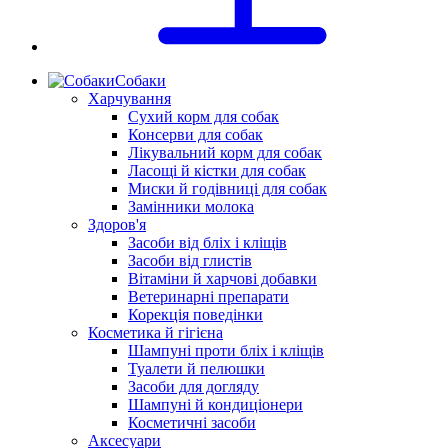
Собаки
Харчування
Сухий корм для собак
Консерви для собак
Лікувальний корм для собак
Ласощі й кістки для собак
Миски й годівниці для собак
Замінники молока
Здоров'я
Засоби від бліх і кліщів
Засоби від глистів
Вітаміни й харчові добавки
Ветеринарні препарати
Корекція поведінки
Косметика й гігієна
Шампуні проти бліх і кліщів
Туалети й пелюшки
Засоби для догляду
Шампуні й кондиціонери
Косметичні засоби
Аксесуари