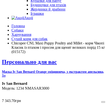
Купалки для папуг
Будиночки для птахів
Жердинки й драбини
Іграшки
Акції
Головна
Собаки
Харчування
Сухий корм для собак
Chicopee CNL Maxi Puppy Poultry and Millet - корм Чікопі
Класик із птахом і просом для щенят великих порід 15 кг
(015172)
Персонально для вас
Маска Iv San Bernard Orange зміцнююча, з екстрактом апельсина,
3л
Iv San Bernard
1234 NMASAR3000
7 343
.
70
грн