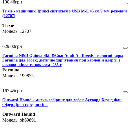
190
.
46
грн
Trixie - нашийник Триксі світиться з USB M-L 45 cм/7 мм рожевий
(12707)
Trixie
12707
629
.
00
грн
Farmina N&D Quinoa Skin&Coat Adult All Breeds - вологий корм
Farmina для собак, дієтичне харчування при харчовій алергії з
качкою, кіноа та кокосом, 285 г
Farmina
190855
167
.
45
грн
Outward Hound - миска-лабіринт для собак Аутвард Хаунд Фан
Фідер Дроп середня сіра
Outward Hound
oh69891