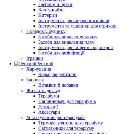
Гребінці й щітки
Ковтунорізи
Кігтерізи
Інструменти для видалення кліщів
Інструменти та машинки для стрижки
Порядок у будинку
Засоби для видалення запаху
Засоби для видалення плям
Інструменти для чищення від шерсті
Засоби для дезінфекції
Іграшки
Рептилії
Харчування
Корм для рептилій
Здоров'я
Вітаміни й добавки
Житло та догляд
Тераріуми
Наповнювачі для тераріумів
Декорації
Аксесуари
Устаткування для тераріумів
Терморегулятори для тераріуму
Світильники для тераріуму
Генератори туману для тераріуму