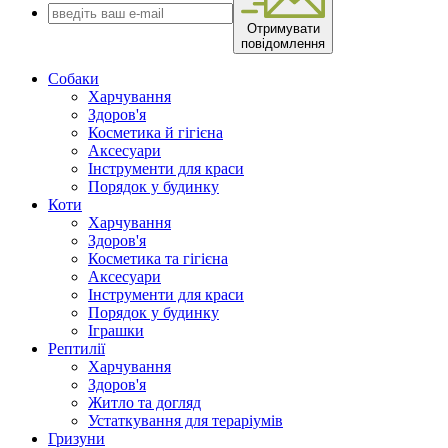
Отримувати
повідомлення
Собаки
Харчування
Здоров'я
Косметика й гігієна
Аксесуари
Інструменти для краси
Порядок у будинку
Коти
Харчування
Здоров'я
Косметика та гігієна
Аксесуари
Інструменти для краси
Порядок у будинку
Іграшки
Рептилії
Харчування
Здоров'я
Житло та догляд
Устаткування для тераріумів
Гризуни