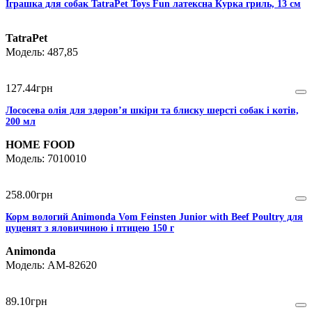
Іграшка для собак TatraPet Toys Fun латексна Курка гриль, 13 см
TatraPet
487,85
127
.
44
грн
Лососева олія для здоров’я шкіри та блиску шерсті собак і котів,
200 мл
HOME FOOD
7010010
258
.
00
грн
Корм вологий Animonda Vom Feinsten Junior with Beef Poultry для
цуценят з яловичиною і птицею 150 г
Animonda
AM-82620
89
.
10
грн