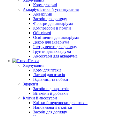
Харчування
Корм для риб
Акваріумістика й устаткування
Акваріуми
Засоби для догляду
Фільтри для акваріума
Компресори й помпи
Обігрівачі
Освітлення для акваріума
Декор для акваріума
Інструменти для догляду
Ґрунти для акваріума
Аксесуари для акваріума
Птахи
Харчування
Корм для птахів
Ласощі для птахів
Годівниці та поїлки
Здоров'я
Засоби від паразитів
Вітаміни й добавки
Клітки й аксесуари
Клітки й переноски для птахів
Наповнювачі в клітки
Засоби для догляду