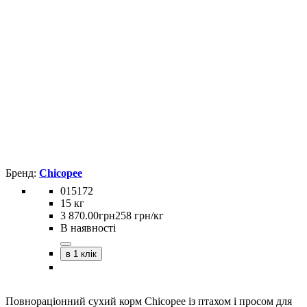
Chicopee
015172
15 кг
3 870
.
00
грн
258 грн/кг
В наявності
в 1 клік
Повнораціонний сухий корм Chicopee із птахом і просом для