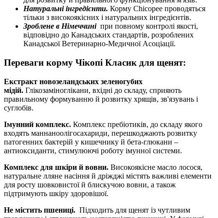
Натуральні інгредієнти.
Корму Chicopee проводяться
тільки з високоякісних і натуральних інгредієнтів.
Зроблене в Німеччині
при повному контролі якості,
відповідно до Канадських стандартів, розроблених
Канадської Ветеринарно-Медичної Асоціації.
Переваги корму Чікопі Класик для щенят:
Екстракт новозеландських зеленогубих
мідій.
Глікозаміноглікани, вхідні до складу, сприяють
правильному формуванню й розвитку хрящів, зв'язувань і
суглобів.
Імунний комплекс.
Комплекс пребіотиків, до складу якого
входять маннаноолігосахариди, перешкоджають розвитку
патогенних бактерій у кишечнику й бета-глюкани –
антиоксиданти, стимулюючі роботу імунної системи.
Комплекс для шкіри й вовни.
Високоякісне масло лосося,
натуральне лляне насіння й дріжджі містять важливі елементи
для росту шовковистої й блискучою вовни, а також
підтримують шкіру здоровішої.
Не містить пшениці.
Підходить для щенят із чутливим