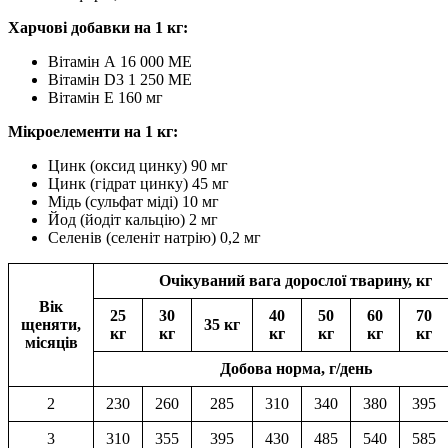
Харчові добавки на 1 кг:
Вітамін А 16 000 МЕ
Вітамін D3 1 250 МЕ
Вітамін Е 160 мг
Мікроелементи на 1 кг:
Цинк (оксид цинку) 90 мг
Цинк (гідрат цинку) 45 мг
Мідь (сульфат міді) 10 мг
Йод (йодіт кальцію) 2 мг
Селенів (селеніт натрію) 0,2 мг
Очікуваний вага дорослої тварину, кг
Вік
25
30
40
50
60
70
щеняти,
35 кг
кг
кг
кг
кг
кг
кг
місяців
Добова норма, г/день
2
230
260
285
310
340
380
395
3
310
355
395
430
485
540
585