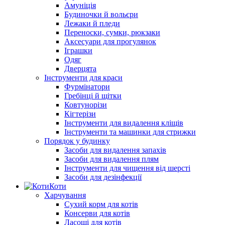
Амуніція
Будиночки й вольєри
Лежаки й пледи
Переноски, сумки, рюкзаки
Аксесуари для прогулянок
Іграшки
Одяг
Дверцята
Інструменти для краси
Фурмінатори
Гребінці й щітки
Ковтунорізи
Кігтерізи
Інструменти для видалення кліщів
Інструменти та машинки для стрижки
Порядок у будинку
Засоби для видалення запахів
Засоби для видалення плям
Інструменти для чищення від шерсті
Засоби для дезінфекції
Коти
Харчування
Сухий корм для котів
Консерви для котів
Ласощі для котів