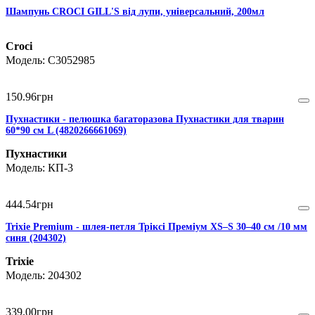
Шампунь CROCI GILL'S від лупи, універсальний, 200мл
Croci
C3052985
150
.
96
грн
Пухнастики - пелюшка багаторазова Пухнастики для тварин
60*90 см L (4820266661069)
Пухнастики
КП-3
444
.
54
грн
Trixie Premium - шлея-петля Тріксі Преміум XS–S 30–40 см /10 мм
синя (204302)
Trixie
204302
339
.
00
грн