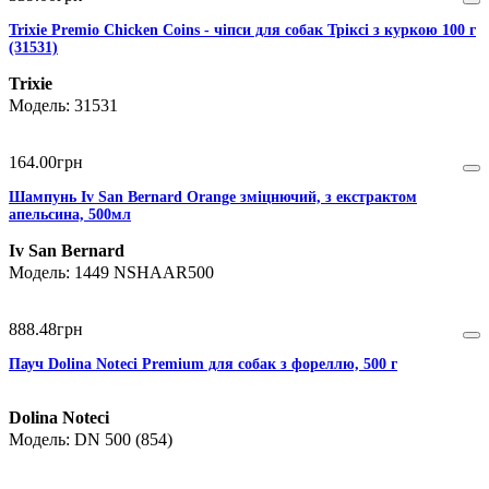
Trixie Premio Chicken Coins - чіпси для собак Тріксі з куркою 100 г
(31531)
Trixie
31531
164
.
00
грн
Шампунь Iv San Bernard Orange зміцнючий, з екстрактом
апельсина, 500мл
Iv San Bernard
1449 NSHAAR500
888
.
48
грн
Пауч Dolina Noteci Premium для собак з фореллю, 500 г
Dolina Noteci
DN 500 (854)