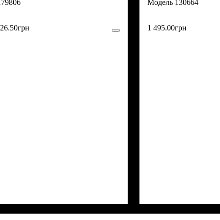
179806
130664
26
.
50
грн
1 495
.
00
грн