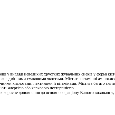
сощі у вигляді невеликих хрустких жувальних снеків у формі кіст
кож відмінними смаковими якостями. Містить незамінні амінокис
чними кислотами, пектинами й вітамінами. Містить багато анти
дають алергією або харчовою нестерпністю.
 корисне доповнення до основного раціону Вашого вихованця, а 