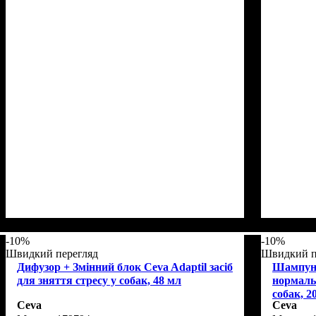
-10%
-10%
Швидкий перегляд
Швидкий п
Дифузор + Змінний блок Ceva Adaptil засіб
Шампунь
для зняття стресу у собак, 48 мл
нормальн
собак, 2
Ceva
Ceva