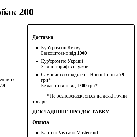
обак 200
Доставка
Кур'єром по Києву
Безкоштовно
від 1000
Кур'єром по Україні
Згідно тарифів служби
Самовивіз із відділень Нової Пошти
79
великих
грн*
для
Безкоштовно від
1200
грн*
*Не розповсюджується на деякі групи
товарів
ДОКЛАДНІШЕ ПРО ДОСТАВКУ
Оплата
Картою Visa або Mastercard