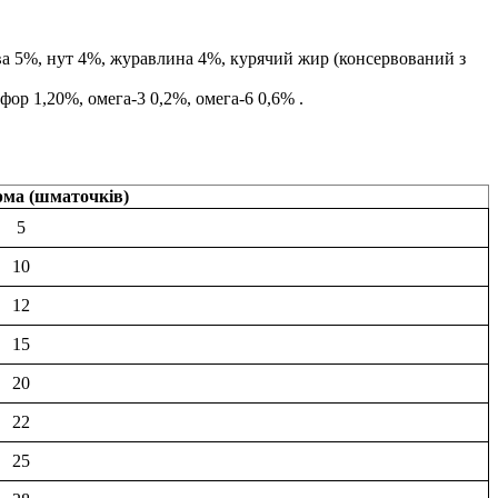
ва 5%, нут 4%, журавлина 4%, курячий жир (консервований з
фор 1,20%, омега-3 0,2%, омега-6 0,6% .
рма (шматочків)
5
10
12
15
20
22
25