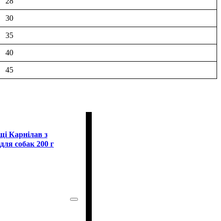
28
30
35
40
45
щі Карнілав з
для собак 200 г