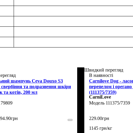
Швидкий перегляд
ерегляд
В наявності
ьний шампунь Ceva Douxo S3
Carnilove Dog - ласо
 свербіння та подразнення шкіри
перепелом і орегано 
к та котів, 200 мл
(111375/7359)
CarniLove
179809
111375/7359
94
.
90
грн
229
.
00
грн
1145 грн/кг