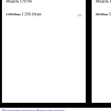
179794
1 259
.
10
грн
5
1 399
.
00
грн
585
.
00
грн
Поставити питання
Написати відгук