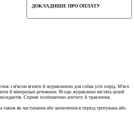
ДОКЛАДНІШЕ ПРО ОПЛАТУ
очок з м'ясом ягняти й журавлиною для собак усіх порід. М'ясо
лоти й мінеральні речовини. Ягоди журавлини містять цілий
оксидантів. Сприяє поліпшенню апетиту й травлення.
також як частування або заохочення в період тренувань або