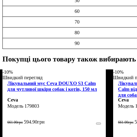
50
60
70
80
90
Покупці цього товару також вибирають
-10%
-10%
Швидкий перегляд
Швидкий п
Лікувальний мус Ceva DOUXO S3 Calm
Лікувал
для чутливої шкіри собак і котів, 150 мл
Calm від
для соба
Ceva
Ceva
179803
594
.
90
грн
5
661
.
00
грн
661
.
00
грн