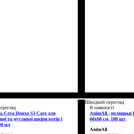
Швидкий перегляд
ерегляд
В наявності
 Ceva Douxo S3 Care для
AnimAll - пелюшки 
ої та чутливої шкіри котів і
60х60 см, 100 шт
00 мл
AnimAll