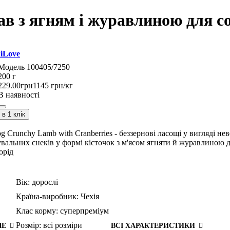
ав з ягням і журавлиною для с
iLove
100405/7250
200 г
229
.
00
грн
1145 грн/кг
В наявності
в 1 клік
g Crunchy Lamb with Cranberries - беззернові ласощі у вигляді не
вальних снеків у формі кісточок з м'ясом ягняти й журавлиною 
орід
Вік:
дорослі
Країна-виробник:
Чехія
Клас корму:
суперпреміум
Розмір:
всі розміри
ШЕ
ВСІ ХАРАКТЕРИСТИКИ