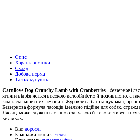
Опис
Характеристики
Склад
Добова норма
Також купують
Carnilove Dog Crunchy Lamb with Cranberries
- беззернові ла
ягняти відрізняється високою калорійністю й поживністю, а та
комплекс корисних речовин. Журавлина багата цукрами, органі
Беззернова формула ласощів ідеально підійде для собак, страж
Ласощі може служити смачною закускою й використовуватися як
виставок.
Вік:
дорослі
Країна-виробник:
Чехія