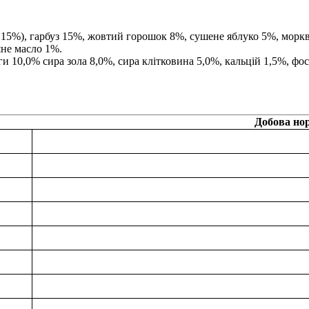
я 15%), гарбуз 15%, жовтий горошок 8%, сушене яблуко 5%, морк
яне масло 1%.
ги 10,0% сира зола 8,0%, сира клітковина 5,0%, кальцій 1,5%, фос
Добова но