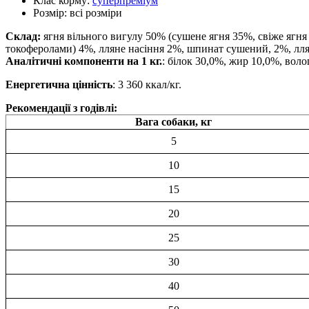
Клас корму:
суперпреміум
Розмір:
всі розміри
Склад:
ягня вільного вигулу 50% (сушене ягня 35%, свіже ягн
токоферолами) 4%, лляне насіння 2%, шпинат сушений, 2%, лл
Аналітичні компоненти на 1 кг.
: білок 30,0%, жир 10,0%, воло
Енергетична цінність
: 3 360 ккал/кг.
Рекомендації з годівлі:
Вага собаки, кг
5
10
15
20
25
30
40