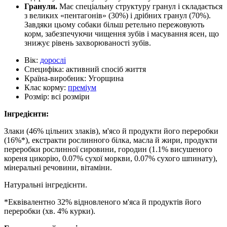
Гранули.
Має спеціальну структуру гранул і складається
з великих «пентагонів» (30%) і дрібних гранул (70%).
Завдяки цьому собаки більш ретельно пережовують
корм, забезпечуючи чищення зубів і масування ясен, що
знижує рівень захворюваності зубів.
Вік:
дорослі
Специфіка:
активний спосіб життя
Країна-виробник:
Угорщина
Клас корму:
преміум
Розмір:
всі розміри
Інгредієнти:
Злаки (46% цільних злаків), м'ясо й продукти його переробки
(16%*), екстракти рослинного білка, масла й жири, продукти
переробки рослинної сировини, городин (1.1% висушеного
кореня цикорію, 0.07% сухої моркви, 0.07% сухого шпинату),
мінеральні речовини, вітаміни.
Натуральні інгредієнти.
*Еквівалентно 32% відновленого м'яса й продуктів його
переробки (хв. 4% курки).