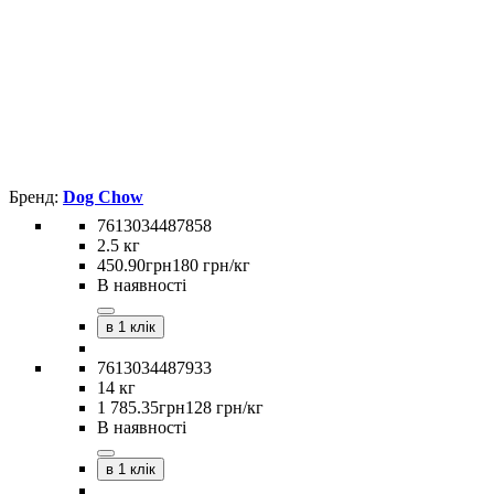
Dog Chow
7613034487858
2.5 кг
450
.
90
грн
180 грн/кг
В наявності
в 1 клік
7613034487933
14 кг
1 785
.
35
грн
128 грн/кг
В наявності
в 1 клік