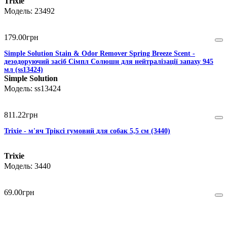
Trixie
23492
179
.
00
грн
Simple Solution Stain & Odor Remover Spring Breeze Scent -
дезодоруючий засіб Сімпл Солюшн для нейтралізації запаху 945
мл (ss13424)
Simple Solution
ss13424
811
.
22
грн
Trixie - м'яч Тріксі гумовий для собак 5,5 см (3440)
Trixie
3440
69
.
00
грн