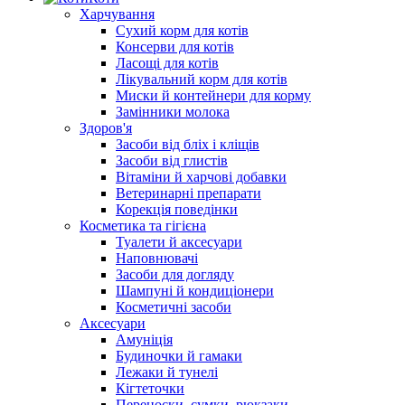
Харчування
Сухий корм для котів
Консерви для котів
Ласощі для котів
Лікувальний корм для котів
Миски й контейнери для корму
Замінники молока
Здоров'я
Засоби від бліх і кліщів
Засоби від глистів
Вітаміни й харчові добавки
Ветеринарні препарати
Корекція поведінки
Косметика та гігієна
Туалети й аксесуари
Наповнювачі
Засоби для догляду
Шампуні й кондиціонери
Косметичні засоби
Аксесуари
Амуніція
Будиночки й гамаки
Лежаки й тунелі
Кігтеточки
Переноски, сумки, рюкзаки