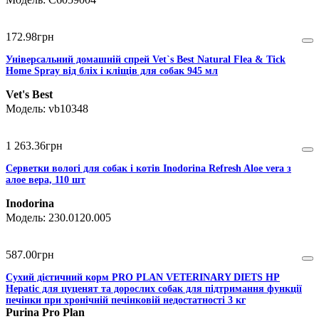
172
.
98
грн
Універсальний домашній спрей Vet`s Best Natural Flea & Tick
Home Spray від бліх і кліщів для собак 945 мл
Vet's Best
vb10348
1 263
.
36
грн
Серветки вологі для собак і котів Inodorina Refresh Aloe vera з
алое вера, 110 шт
Inodorina
230.0120.005
587
.
00
грн
Сухий дієтичний корм PRO PLAN VETERINARY DIETS HP
Hepatic для цуценят та дорослих собак для підтримання функції
печінки при хронічній печінковій недостатності 3 кг
Purina Pro Plan