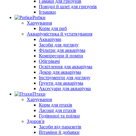
Гамаки для гризунів
Повідці й шлеї для гризунів
Іграшки
Рибки
Харчування
Корм для риб
Акваріумістика й устаткування
Акваріуми
Засоби для догляду
Фільтри для акваріума
Компресори й помпи
Обігрівачі
Освітлення для акваріума
Декор для акваріума
Інструменти для догляду
Ґрунти для акваріума
Аксесуари для акваріума
Птахи
Харчування
Корм для птахів
Ласощі для птахів
Годівниці та поїлки
Здоров'я
Засоби від паразитів
Вітаміни й добавки