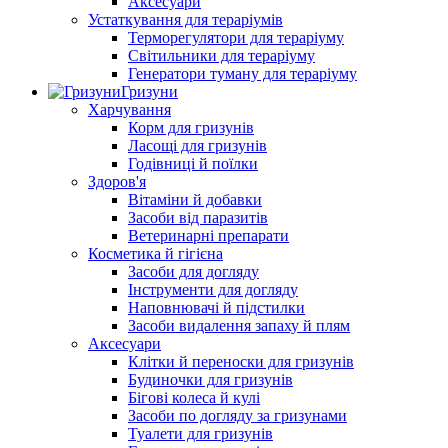
Аксесуари
Устаткування для тераріумів
Терморегулятори для тераріуму
Світильники для тераріуму
Генератори туману для тераріуму
Гризуни
Харчування
Корм для гризунів
Ласощі для гризунів
Годівниці й поїлки
Здоров'я
Вітаміни й добавки
Засоби від паразитів
Ветеринарні препарати
Косметика й гігієна
Засоби для догляду
Інструменти для догляду
Наповнювачі й підстилки
Засоби видалення запаху й плям
Аксесуари
Клітки й переноски для гризунів
Будиночки для гризунів
Бігові колеса й кулі
Засоби по догляду за гризунами
Туалети для гризунів