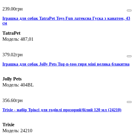
239
.
00
грн
Іграшка для собак TatraPet Toys Fun латексна Гуска з канатом, 43
см
TatraPet
487,01
379
.
02
грн
Іграшка для собак Jolly Pets Tug-n-toss гиря міні велика блакитна
Jolly Pets
404BL
356
.
60
грн
Trixie - набір Тріксі для годівлі прозорий/білий 120 мл (24210)
Trixie
24210