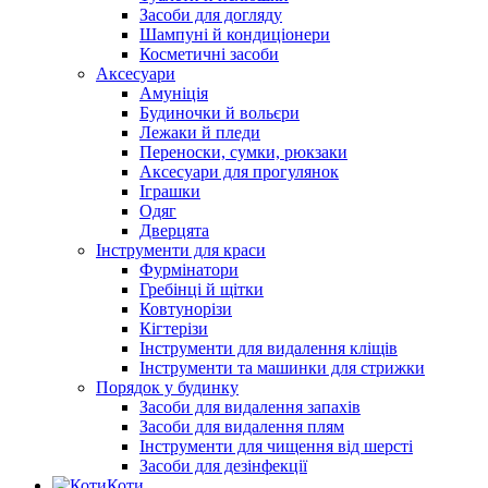
Засоби для догляду
Шампуні й кондиціонери
Косметичні засоби
Аксесуари
Амуніція
Будиночки й вольєри
Лежаки й пледи
Переноски, сумки, рюкзаки
Аксесуари для прогулянок
Іграшки
Одяг
Дверцята
Інструменти для краси
Фурмінатори
Гребінці й щітки
Ковтунорізи
Кігтерізи
Інструменти для видалення кліщів
Інструменти та машинки для стрижки
Порядок у будинку
Засоби для видалення запахів
Засоби для видалення плям
Інструменти для чищення від шерсті
Засоби для дезінфекції
Коти