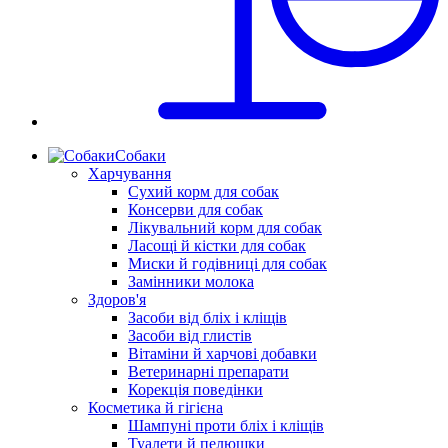
Собаки
Харчування
Сухий корм для собак
Консерви для собак
Лікувальний корм для собак
Ласощі й кістки для собак
Миски й годівниці для собак
Замінники молока
Здоров'я
Засоби від бліх і кліщів
Засоби від глистів
Вітаміни й харчові добавки
Ветеринарні препарати
Корекція поведінки
Косметика й гігієна
Шампуні проти бліх і кліщів
Туалети й пелюшки