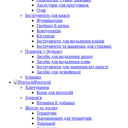
Аксесуари для прогулянок
Одяг
Інструменти для краси
Фурмінатори
Гребінці й щітки
Ковтунорізи
Кігтерізи
Інструменти для видалення кліщів
Інструменти та машинки для стрижки
Порядок у будинку
Засоби для видалення запаху
Засоби для видалення плям
Інструменти для чищення від шерсті
Засоби для дезінфекції
Іграшки
Рептилії
Харчування
Корм для рептилій
Здоров'я
Вітаміни й добавки
Житло та догляд
Тераріуми
Наповнювачі для тераріумів
Декорації