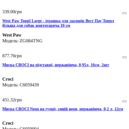
339
.
00
грн
West Paw Toppl Large - іграшка для ласощів Вест Пау Топпл
більша для собак жовтогаряча 10 см
West Paw
ZG084TNG
877
.
76
грн
Миска CROCI на підставці, нержавіюча, 0,95л, 16см, 2шт
Croci
C6059439
451
.
32
грн
Миска CROCI Neon на гумці, синій неон, нержавіюча, 0,2 л, 12см
Croci
C6059004