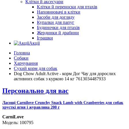
Клітки й аксесуари
Клітки й переноски для птахів
Наповнювачі в клітки
Засоби для догляду
Купалки для папуг
Будиночки для птахів
Жердинки й драбини
Іграшки
Акції
Головна
Собаки
Харчування
Сухий корм для собак
Dog Chow Adult Active - корм Дог Чау для дорослих
активних собак з куркою 14 кг 7613034487933
Персонально для вас
Ласощі Carnilove Crunchy Snack Lamb with Cranberries для собак
хрусткі ягня і журавлина 200 г
CarniLove
100795