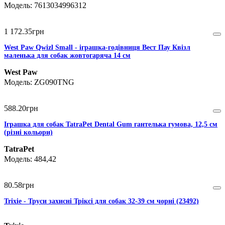
7613034996312
1 172
.
35
грн
West Paw Qwizl Small - іграшка-годівниця Вест Пау Квізл
маленька для собак жовтогаряча 14 см
West Paw
ZG090TNG
588
.
20
грн
Іграшка для собак TatraPet Dental Gum гантелька гумова, 12,5 см
(різні кольори)
TatraPet
484,42
80
.
58
грн
Trixie - Труси захисні Тріксі для собак 32-39 см чорні (23492)