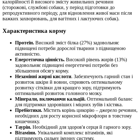
калорійності й високого змісту живильних речовин
(сторожові, службові собаки, у період підготовки до
репродуктивного періоду, для відновлення живої маси після
важких захворювань, для вагітних і лактуючих собак).
Характеристика корму
Протеїн.
Високий зміст білка (27%) задовольняє
підвищені потреби дорослої тварини з підвищеною
активністю.
Енергетична цінність.
Високий рівень жирів (13%)
задовольняє підвищені енергетичні потреби без
збільшення обсягу корму.
Незамінні жирні кислоти
. Забезпечують гарний стан і
розвиток шкіри й вовни, сприяють оптимальному
розвитку сітківки для кращого зору, підтримують
оптимальний розвиток головного мозку.
Мінерали, включаючи кальцій.
Оптимальний баланс
для підтримки здоровіших і міцних зубів і кістяка.
Пребіотики.
Містить корінь цикорію – джерело речовин,
необхідних для росту корисної мікрофлори в товстому
кишечнику.
Таурін.
Необхідний для здоров'я серця й гарного зору.
Вітаміни.
Унікальний комплекс вітамінів, які
підтримують сильну імунну систему.