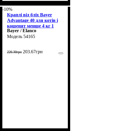
-10%
Краплі від бліх Bayer
Advantage 40 для котів і
кошенят менше 4 кг 1
Bayer / Elanco
пипетка
54165
203
.
67
грн
226
.
30
грн