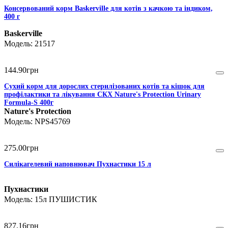
Консервований корм Baskerville для котів з качкою та індиком,
400 г
Baskerville
21517
144
.
90
грн
Сухий корм для дорослих стерилізованих котів та кішок для
профілактики та лікування СКХ Nature's Protection Urinary
Formula-S 400г
Nature's Protection
NPS45769
275
.
00
грн
Силікагелевий наповнювач Пухнастики 15 л
Пухнастики
15л ПУШИСТИК
827
.
16
грн