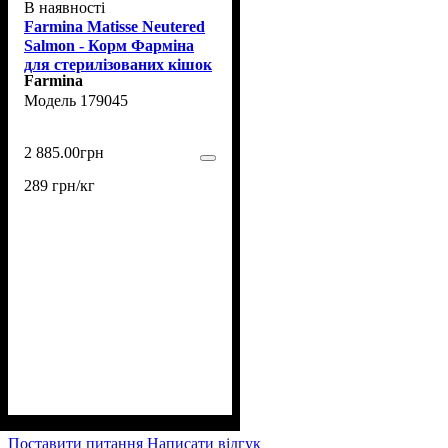
В наявності
Farmina Matisse Neutered
Salmon - Корм Фарміна
для стерилізованих кішок
Farmina
і кастрованих котів із
179045
лососем, 10 кг
2 885
.
00
грн
289 грн/кг
Поставити питання
Написати відгук