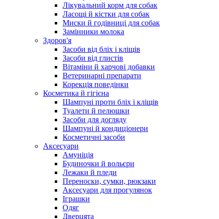
Лікувальний корм для собак
Ласощі й кістки для собак
Миски й годівниці для собак
Замінники молока
Здоров'я
Засоби від бліх і кліщів
Засоби від глистів
Вітаміни й харчові добавки
Ветеринарні препарати
Корекція поведінки
Косметика й гігієна
Шампуні проти бліх і кліщів
Туалети й пелюшки
Засоби для догляду
Шампуні й кондиціонери
Косметичні засоби
Аксесуари
Амуніція
Будиночки й вольєри
Лежаки й пледи
Переноски, сумки, рюкзаки
Аксесуари для прогулянок
Іграшки
Одяг
Дверцята