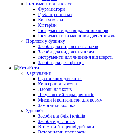
Інструменти для краси
Фурмінатори
Гребінці й щітки
Ковтунорізи
Кігтерізи
Інструменти для видалення кліщів
Інструменти та машинки для стрижки
Порядок у будинку
Засоби для видалення запахів
Засоби для видалення плям
Інструменти для чищення від шерсті
Засоби для дезінфекції
Коти
Харчування
Сухий корм для котів
Консерви для котів
Ласощі для котів
Лікувальний корм для котів
Миски й контейнери для корму
Замінники молока
Здоров'я
Засоби від бліх і кліщів
Засоби від глистів
Вітаміни й харчові добавки
Ветеринарні препарати