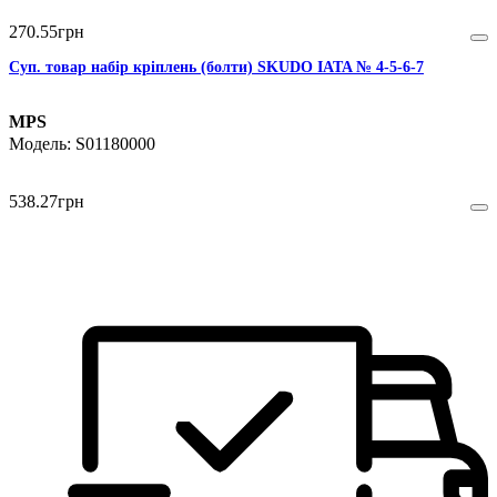
270
.
55
грн
Суп. товар набір кріплень (болти) SKUDO IATA № 4-5-6-7
MPS
S01180000
538
.
27
грн