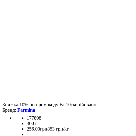
Знижка 10% по промокоду
Far10
скопійовано
Farmina
177898
300 г
256
.
00
грн
853 грн/кг