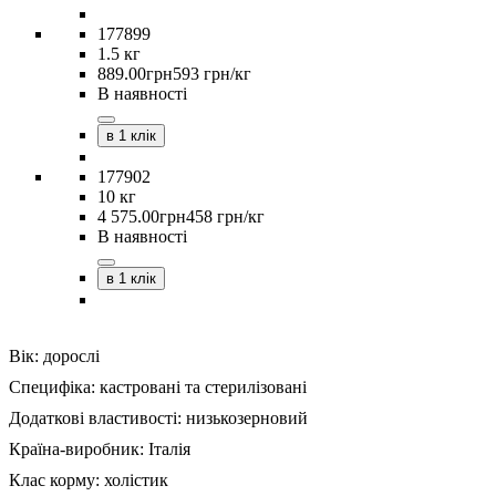
177899
1.5 кг
889
.
00
грн
593 грн/кг
В наявності
в 1 клік
177902
10 кг
4 575
.
00
грн
458 грн/кг
В наявності
в 1 клік
Вік:
дорослі
Специфіка:
кастровані та стерилізовані
Додаткові властивості:
низькозерновий
Країна-виробник:
Італія
Клас корму:
холістик