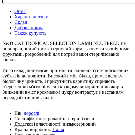
Опис
Характеристики
Склад
Добова норма
Також купують
N&D CAT TROPICAL SELECTION LAMB NEUTERED це
повнораціонний низькозерновий корм з ягням та тропічними
фруктами, розроблений для потреб вашої стерилізованої
кішки.
Його склад допомагає протидіяти схильності стерилізованих
суб'єктів до повноти. Високий вміст білка, що має велику
біологічну цінність, і присутність карнітину сприяють
збереженню м'язової маси і кращому використанню жирів.
Знижений вміст крохмалю і цукру контрастує з настанням
переддіабетичной стадії.
Вік:
дорослі
Специфіка:
кастровані та стерилізовані
Додаткові властивості:
низькозерновий
Країна-виробник:
Італія
Клас корму:
холістик