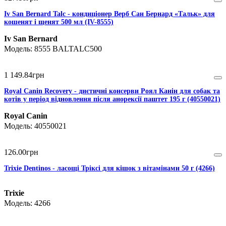
Iv San Bernard Talc - кондиціонер Верб Сан Бернард «Тальк» для
кошенят і щенят 500 мл (IV-8555)
Iv San Bernard
8555 BALTALC500
1 149
.
84
грн
Royal Canin Recovery - диєтичні консерви Роял Канін для собак та
котів у період відновлення після анорексії паштет 195 г (40550021)
Royal Canin
40550021
126
.
00
грн
Trixie Dentinos - ласощі Тріксі для кішок з вітамінами 50 г (4266)
Trixie
4266