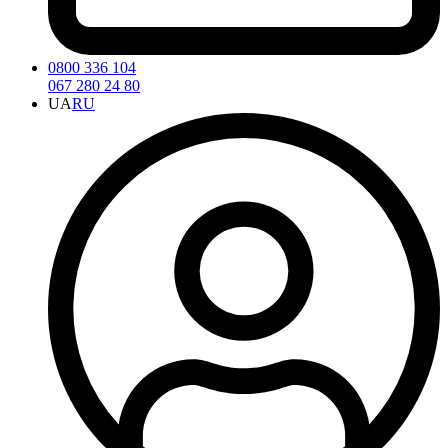
0800 336 104
067 280 24 80
UA
RU