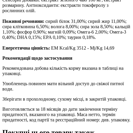
розмарину. Антиоксиданти: екстракти токоферолу з
рослинних олій.
Поживні речовини:
сирий білок 31,00%; сирий жир 11,00%;
сира клітковина 6,50%; волога 8,00%; сира зола 8,50%; кальцій
1,10%; фосфор 0,90%; магній 0,09%; Омега-6 2,00%; Омега-3
0,40%; DHA 0,15%; EPA 0,10%; таурин 0,18%.
Енергетична цінність:
EM Kcal/Kg 3512 - Mj/Kg 14,69
Рекомендації щодо застосування
Рекомендована добова кількість корму вказана в таблиці на
упаковці.
Улюбленець повинен мати вільний доступ до свіжої питної
води.
Зберігати в прохолодному, сухому місці, в закритій упаковці.
Виготовляється за 18 місяців до дати закінчення терміну
придатності, вказаного на упаковці. Маса нетто, термін
придатності, код партії та реєстраційний номер: див. упаковку.
Покупці цього товару також