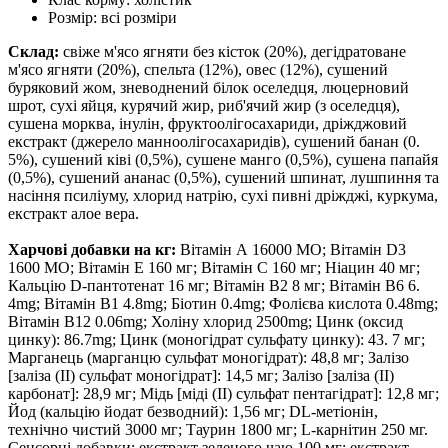
Розмір:
всі розміри
Склад:
свіже м'ясо ягняти без кісток (20%), дегідратоване
м'ясо ягняти (20%), спельта (12%), овес (12%), сушений
буряковий жом, зневоднений білок оселедця, люцерновий
шрот, сухі яйця, курячий жир, риб'ячий жир (з оселедця),
сушена морква, інулін, фруктоолігосахариди, дріжджовий
екстракт (джерело манноолігосахаридів), сушений банан (0.
5%), сушений ківі (0,5%), сушене манго (0,5%), сушена папайя
(0,5%), сушений ананас (0,5%), сушений шпинат, лушпиння та
насіння псиліуму, хлорид натрію, сухі пивні дріжджі, куркума,
екстракт алое вера.
Харчові добавки на кг:
Вітамін А 16000 МО; Вітамін D3
1600 МО; Вітамін Е 160 мг; Вітамін С 160 мг; Ніацин 40 мг;
Кальцію D-пантотенат 16 мг; Вітамін В2 8 мг; Вітамін В6 6.
4mg; Вітамін B1 4.8mg; Біотин 0.4mg; Фолієва кислота 0.48mg;
Вітамін B12 0.06mg; Холіну хлорид 2500mg; Цинк (оксид
цинку): 86.7mg; Цинк (моногідрат сульфату цинку): 43. 7 мг;
Марганець (марганцю сульфат моногідрат): 48,8 мг; Залізо
[заліза (II) сульфат моногідрат]: 14,5 мг; Залізо [заліза (II)
карбонат]: 28,9 мг; Мідь [міді (II) сульфат пентагідрат]: 12,8 мг;
Йод (кальцію йодат безводний): 1,56 мг; DL-метіонін,
технічно чистий 3000 мг; Таурин 1800 мг; L-карнітин 250 мг.
Сенсорні добавки: екстракт зеленого чаю 100 мг; екстракт