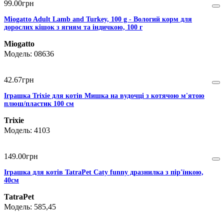
99
.
00
грн
Miogatto Adult Lamb and Turkey, 100 g - Вологий корм для
дорослих кішок з ягням та індичкою, 100 г
Miogatto
08636
42
.
67
грн
Іграшка Trixie для котів Мишка на вудочці з котячою м'ятою
плюш/пластик 100 см
Trixie
4103
149
.
00
грн
Іграшка для котів TatraPet Caty funny дразнилка з пір'їнкою,
40см
TatraPet
585,45