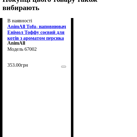
вибирають
В наявності
AnimAll Тоfu- наповнювач
Енімол Тоффу соєвий для
котів з ароматом персика
AnimAll
6 л (67002)
67002
353
.
00
грн