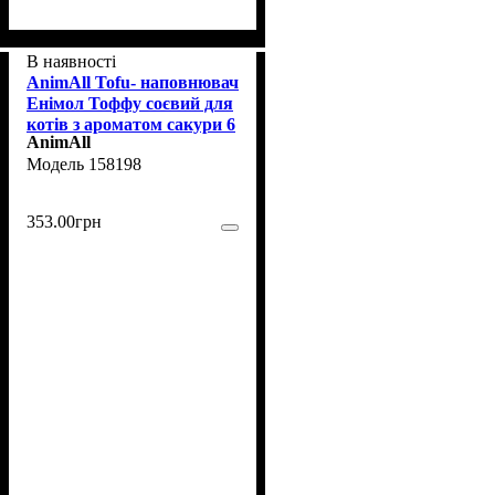
В наявності
AnimAll Тоfu- наповнювач
Енімол Тоффу соєвий для
котів з ароматом сакури 6
AnimAll
л (158198)
158198
353
.
00
грн