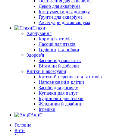
Освітлення для акваріума
Декор для акваріума
Інструменти для догляду
Ґрунти для акваріума
Аксесуари для акваріума
Птахи
Харчування
Корм для птахів
Ласощі для птахів
Годівниці та поїлки
Здоров'я
Засоби від паразитів
Вітаміни й добавки
Клітки й аксесуари
Клітки й переноски для птахів
Наповнювачі в клітки
Засоби для догляду
Купалки для папуг
Будиночки для птахів
Жердинки й драбини
Іграшки
Акції
Головна
Коти