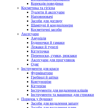
Корекція поведінки
Косметика та гігієна
Туалети й аксесуари
Наповнювачі
Засоби для догляду
Шампуні й кондиціонери
Косметичні засоби
Аксесуари
Амуніція
Будиночки й гамаки
Лежаки й тунелі
Кігтеточки
Переноски, сумки, рюкзаки
Аксесуари для прогулянок
Одяг
Інструменти для краси
Фурмінатори
Гребінці й щітки
Ковтунорізи
Кігтерізи
Інструменти для видалення кліщів
Інструменти та машинки для стрижки
Порядок у будинку
Засоби для видалення запаху
Засоби для видалення плям