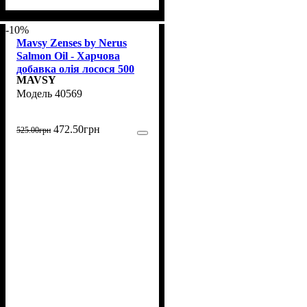
-10%
Mavsy Zenses by Nerus
Salmon Oil - Харчова
добавка олія лосося 500
MAVSY
мл (40569)
40569
472
.
50
грн
525
.
00
грн