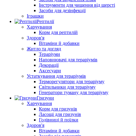
Інструменти для чищення від шерсті
Засоби для дезінфекції
Іграшки
Рептилії
Харчування
Корм для рептилій
Здоров'я
Вітаміни й добавки
Житло та догляд
Тераріуми
Наповнювачі для тераріумів
Декорації
Аксесуари
Устаткування для тераріумів
Терморегулятори для тераріуму
Світильники для тераріуму
Генератори туману для тераріуму
Гризуни
Харчування
Корм для гризунів
Ласощі для гризунів
Годівниці й поїлки
Здоров'я
Вітаміни й добавки