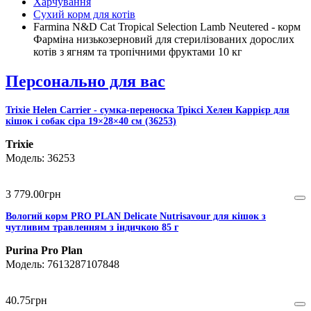
Харчування
Сухий корм для котів
Farmina N&D Cat Tropical Selection Lamb Neutered - корм
Фарміна низькозерновий для стерилізованих дорослих
котів з ягням та тропічними фруктами 10 кг
Персонально для вас
Trixie Helen Carrier - сумка-переноска Тріксі Хелен Каррієр для
кішок і собак сіра 19×28×40 см (36253)
Trixie
36253
3 779
.
00
грн
Вологий корм PRO PLAN Delicate Nutrisavour для кішок з
чутливим травленням з індичкою 85 г
Purina Pro Plan
7613287107848
40
.
75
грн