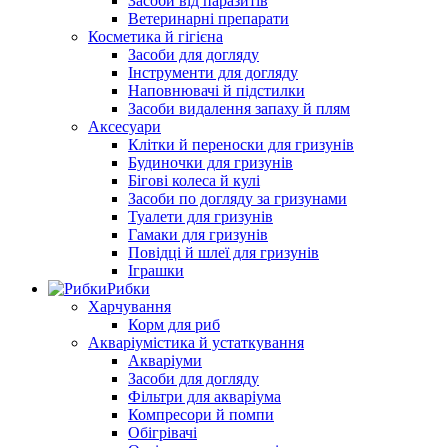
Засоби від паразитів
Ветеринарні препарати
Косметика й гігієна
Засоби для догляду
Інструменти для догляду
Наповнювачі й підстилки
Засоби видалення запаху й плям
Аксесуари
Клітки й переноски для гризунів
Будиночки для гризунів
Бігові колеса й кулі
Засоби по догляду за гризунами
Туалети для гризунів
Гамаки для гризунів
Повідці й шлеї для гризунів
Іграшки
Рибки
Харчування
Корм для риб
Акваріумістика й устаткування
Акваріуми
Засоби для догляду
Фільтри для акваріума
Компресори й помпи
Обігрівачі