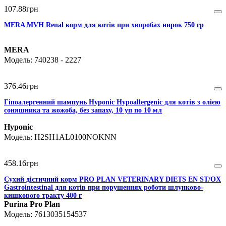
107
.
88
грн
MERA MVH Renal корм для котів при хворобах нирок 750 гр
MERA
740238 - 2227
376
.
46
грн
Гіпоалергенний шампунь Hyponic Hypoallergenic для котів з олією
соняшника та жожоба, без запаху, 10 уп по 10 мл
Hyponic
H2SH1AL0100NOKNN
458
.
16
грн
Сухий дієтичний корм PRO PLAN VETERINARY DIETS EN ST/OX
Gastrointestinal для котів при порушеннях роботи шлунково-
кишкового тракту 400 г
Purina Pro Plan
7613035154537