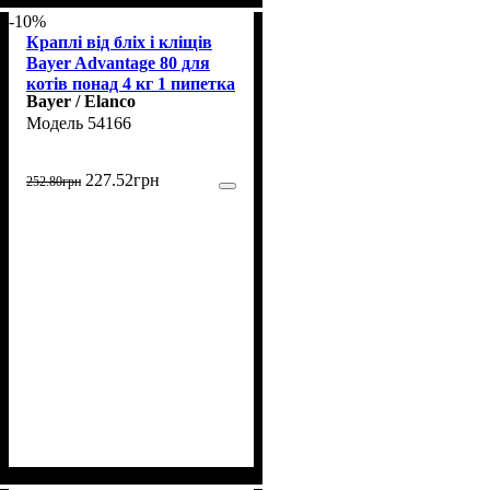
-10%
Краплі від бліх і кліщів
Bayer Advantage 80 для
котів понад 4 кг 1 пипетка
Bayer / Elanco
54166
227
.
52
грн
252
.
80
грн