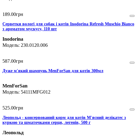
189
.
00
грн
Серветки вологі для собак і котів Inodorina Refresh Muschio Bianco
з ароматом мускусу, 110 шт
Inodorina
230.0120.006
587
.
00
грн
Дуже м'який шампунь MenForSan для котів 300мл
MenForSan
54111MFG012
525
.
00
грн
Леопольд - консервований корм для котів М'ясний делікатес з
куркою та шматочками серця, легенів, 500 г
Леопольд