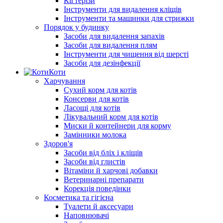
Кігтерізи
Інструменти для видалення кліщів
Інструменти та машинки для стрижки
Порядок у будинку
Засоби для видалення запахів
Засоби для видалення плям
Інструменти для чищення від шерсті
Засоби для дезінфекції
Коти
Харчування
Сухий корм для котів
Консерви для котів
Ласощі для котів
Лікувальний корм для котів
Миски й контейнери для корму
Замінники молока
Здоров'я
Засоби від бліх і кліщів
Засоби від глистів
Вітаміни й харчові добавки
Ветеринарні препарати
Корекція поведінки
Косметика та гігієна
Туалети й аксесуари
Наповнювачі