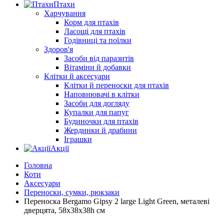
Птахи
Харчування
Корм для птахів
Ласощі для птахів
Годівниці та поїлки
Здоров'я
Засоби від паразитів
Вітаміни й добавки
Клітки й аксесуари
Клітки й переноски для птахів
Наповнювачі в клітки
Засоби для догляду
Купалки для папуг
Будиночки для птахів
Жердинки й драбини
Іграшки
Акції
Головна
Коти
Аксесуари
Переноски, сумки, рюкзаки
Переноска Bergamo Gipsy 2 large Light Green, металеві
дверцята, 58х38х38h см