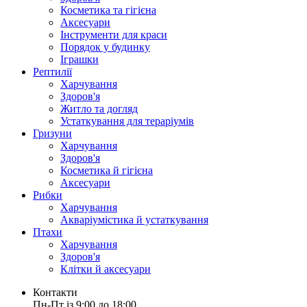
Косметика та гігієна
Аксесуари
Інструменти для краси
Порядок у будинку
Іграшки
Рептилії
Харчування
Здоров'я
Житло та догляд
Устаткування для тераріумів
Гризуни
Харчування
Здоров'я
Косметика й гігієна
Аксесуари
Рибки
Харчування
Акваріумістика й устаткування
Птахи
Харчування
Здоров'я
Клітки й аксесуари
Контакти
Пн-Пт із 9:00 до 18:00