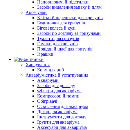
Наповнювачі й підстилки
Засоби видалення запаху й плям
Аксесуари
Клітки й переноски для гризунів
Будиночки для гризунів
Бігові колеса й кулі
Засоби по догляду за гризунами
Туалети для гризунів
Гамаки для гризунів
Повідці й шлеї для гризунів
Іграшки
Рибки
Харчування
Корм для риб
Акваріумістика й устаткування
Акваріуми
Засоби для догляду
Фільтри для акваріума
Компресори й помпи
Обігрівачі
Освітлення для акваріума
Декор для акваріума
Інструменти для догляду
Ґрунти для акваріума
Аксесуари для акваріума