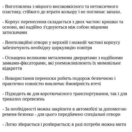
- Виготовлена з міцного високоякісного та нетоксичного
пластику, стійкого до втрати кольору і не поглинає запахи.
- Корпус перенесення складається з двох частин: кришки та
основи, які надійно з'єднуються між собою міцними
затискачами
- Вентиляційні отвори у верхній і нижній частині корпусу
забезпечують необхідну циркуляцію повітря
- Оснащена великими металевими дверцятами з надійними
замками-фіксаторами, які унеможливлюють їх мимовільне
відкриття
- Використання переноски робить подорож безпечною і
практично повністю виключає ймовірність втечі
- Підходить як для короткочасного транспортування, так і для
тривалих перевезень
- За необхідності можна закріпити в автомобілі за допомогою
ременя безпеки - для цього передбачено спеціальні отвори
- Легко збирається і розбирається; в разі потреби можна мити