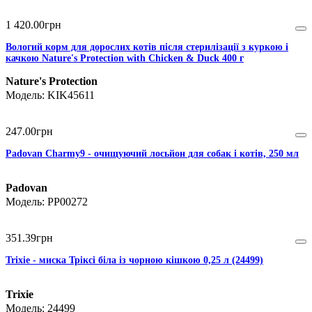
1 420
.
00
грн
Вологий корм для дорослих котів після стерилізації з куркою і
качкою Nature's Protection with Chicken & Duck 400 г
Nature's Protection
KIK45611
247
.
00
грн
Padovan Charmy9 - очищуючий лосьйон для собак і котів, 250 мл
Padovan
PP00272
351
.
39
грн
Trixie - миска Тріксі біла із чорною кішкою 0,25 л (24499)
Trixie
24499