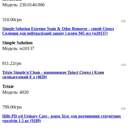
230.0140.006
310
.
00
грн
Simple Solution Extreme Stain & Odor Remover - спрей Сімпл
Солюшн для нейтралізації запаху і плям 945 мл (ss10137)
Simple Solution
ss10137
811
.
22
грн
Trixie Simple'n'Clean - наповнювач Тріксі Сімпл і Клин
силікагелевий 8 л (4020)
Trixie
4020
799
.
00
грн
Hills PD s/d Urinary Care - корм Хілс для розчинення струвітних
уролітів 1,5 кг (9189)