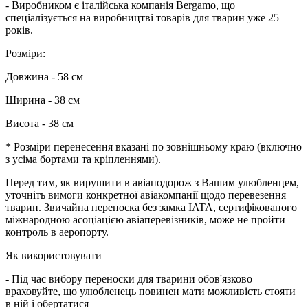
- Виробником є італійська компанія Bergamo, що
спеціалізується на виробництві товарів для тварин уже 25
років.
Розміри:
Довжина - 58 см
Ширина - 38 см
Висота - 38 см
* Розміри перенесення вказані по зовнішньому краю (включно
з усіма бортами та кріпленнями).
Перед тим, як вирушити в авіаподорож з Вашим улюбленцем,
уточніть вимоги конкретної авіакомпанії щодо перевезення
тварин. Звичайна переноска без замка IATA, сертифікованого
міжнародною асоціацією авіаперевізників, може не пройти
контроль в аеропорту.
Як використовувати
- Під час вибору переноски для тварини обов'язково
враховуйте, що улюбленець повинен мати можливість стояти
в ній і обертатися