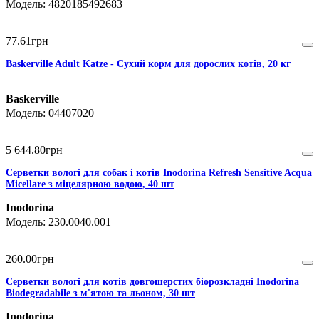
4820185492683
77
.
61
грн
Baskerville Adult Katze - Сухий корм для дорослих котів, 20 кг
Baskerville
04407020
5 644
.
80
грн
Серветки вологі для собак і котів Inodorina Refresh Sensitive Acqua
Micellare з міцелярною водою, 40 шт
Inodorina
230.0040.001
260
.
00
грн
Серветки вологі для котів довгошерстих біорозкладні Inodorina
Biodegradabile з м'ятою та льоном, 30 шт
Inodorina