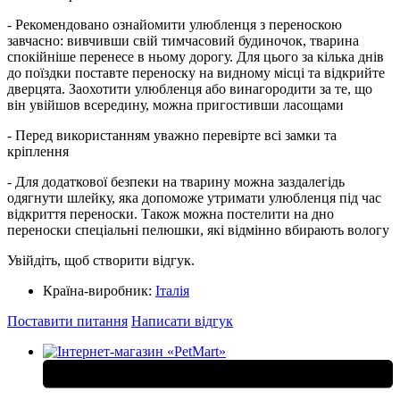
- Рекомендовано ознайомити улюбленця з переноскою
завчасно: вивчивши свій тимчасовий будиночок, тварина
спокійніше перенесе в ньому дорогу. Для цього за кілька днів
до поїздки поставте переноску на видному місці та відкрийте
дверцята. Заохотити улюбленця або винагородити за те, що
він увійшов всередину, можна пригостивши ласощами
- Перед використанням уважно перевірте всі замки та
кріплення
- Для додаткової безпеки на тварину можна заздалегідь
одягнути шлейку, яка допоможе утримати улюбленця під час
відкриття переноски. Також можна постелити на дно
переноски спеціальні пелюшки, які відмінно вбирають вологу
Увійдіть, щоб створити відгук.
Країна-виробник:
Італія
Поставити питання
Написати відгук