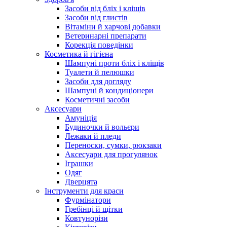
Засоби від бліх і кліщів
Засоби від глистів
Вітаміни й харчові добавки
Ветеринарні препарати
Корекція поведінки
Косметика й гігієна
Шампуні проти бліх і кліщів
Туалети й пелюшки
Засоби для догляду
Шампуні й кондиціонери
Косметичні засоби
Аксесуари
Амуніція
Будиночки й вольєри
Лежаки й пледи
Переноски, сумки, рюкзаки
Аксесуари для прогулянок
Іграшки
Одяг
Дверцята
Інструменти для краси
Фурмінатори
Гребінці й щітки
Ковтунорізи