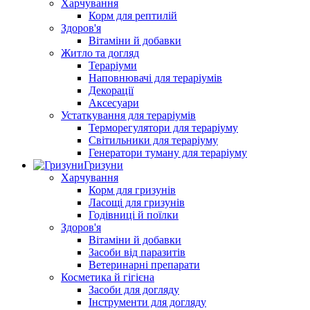
Харчування
Корм для рептилій
Здоров'я
Вітаміни й добавки
Житло та догляд
Тераріуми
Наповнювачі для тераріумів
Декорації
Аксесуари
Устаткування для тераріумів
Терморегулятори для тераріуму
Світильники для тераріуму
Генератори туману для тераріуму
Гризуни
Харчування
Корм для гризунів
Ласощі для гризунів
Годівниці й поїлки
Здоров'я
Вітаміни й добавки
Засоби від паразитів
Ветеринарні препарати
Косметика й гігієна
Засоби для догляду
Інструменти для догляду