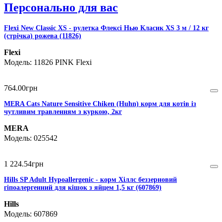
Персонально для вас
Flexi New Classic XS - рулетка Флексі Нью Класик XS 3 м / 12 кг
(стрічка) рожева (11826)
Flexi
11826 PINK Flexi
764
.
00
грн
MERA Cats Nature Sensitive Chiken (Huhn) корм для котів із
чутливим травленням з куркою, 2кг
MERA
025542
1 224
.
54
грн
Hills SP Adult Hypoallergenic - корм Хіллс беззерновий
гіпоалергенний для кішок з яйцем 1,5 кг (607869)
Hills
607869