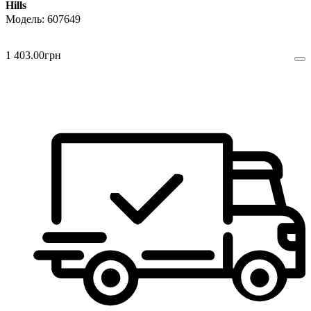
Hills
607649
1 403
.
00
грн