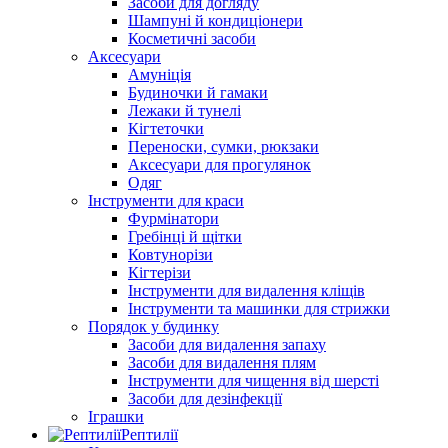
Засоби для догляду
Шампуні й кондиціонери
Косметичні засоби
Аксесуари
Амуніція
Будиночки й гамаки
Лежаки й тунелі
Кігтеточки
Переноски, сумки, рюкзаки
Аксесуари для прогулянок
Одяг
Інструменти для краси
Фурмінатори
Гребінці й щітки
Ковтунорізи
Кігтерізи
Інструменти для видалення кліщів
Інструменти та машинки для стрижки
Порядок у будинку
Засоби для видалення запаху
Засоби для видалення плям
Інструменти для чищення від шерсті
Засоби для дезінфекції
Іграшки
Рептилії