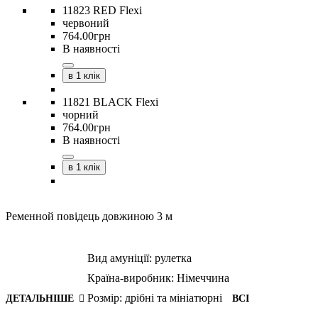
11823 RED Flexi
червоний
764
.
00
грн
В наявності
в 1 клік
11821 BLACK Flexi
чорний
764
.
00
грн
В наявності
в 1 клік
Pеменной повідець довжиною 3 м
Вид амуніції:
рулетка
Країна-виробник:
Німеччина
Розмір:
дрібні та мініатюрні
ДЕТАЛЬНІШЕ
ВСІ