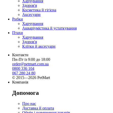
Харчування
Здоров'я
Косметика й гігієна
Аксесуари
Рибки
Харчування
Акваріумістика й устаткування
Птахи
Харчування
Здоров'я
Клітки й аксесуари
Контакти
Пн-Пт із 9:00 до 18:00
order@petmart.com.ua
0800 336 104
067 280 24 80
© 2015—2026 PetMart
Компанія
Допомога
Про нас
Доставка й оплата
Обмін і повернення товарів