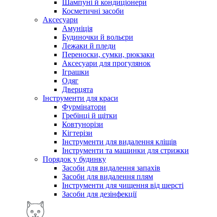
Шампуні й кондиціонери
Косметичні засоби
Аксесуари
Амуніція
Будиночки й вольєри
Лежаки й пледи
Переноски, сумки, рюкзаки
Аксесуари для прогулянок
Іграшки
Одяг
Дверцята
Інструменти для краси
Фурмінатори
Гребінці й щітки
Ковтунорізи
Кігтерізи
Інструменти для видалення кліщів
Інструменти та машинки для стрижки
Порядок у будинку
Засоби для видалення запахів
Засоби для видалення плям
Інструменти для чищення від шерсті
Засоби для дезінфекції