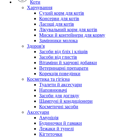
Коти
Харчування
Сухий корм для котів
Консерви для котів
Ласощі для котів
Лікувальний корм для котів
Миски й контейнери для корму
Замінники молока
Здоров'я
Засоби від бліх і кліщів
Засоби від глистів
Вітаміни й харчові добавки
Ветеринарні препарати
Корекція поведінки
Косметика та гігієна
Туалети й аксесуари
Наповнювачі
Засоби для догляду
Шампуні й кондиціонери
Косметичні засоби
Аксесуари
Амуніція
Будиночки й гамаки
Лежаки й тунелі
Кігтеточки