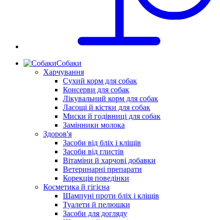
Собаки
Харчування
Сухий корм для собак
Консерви для собак
Лікувальний корм для собак
Ласощі й кістки для собак
Миски й годівниці для собак
Замінники молока
Здоров'я
Засоби від бліх і кліщів
Засоби від глистів
Вітаміни й харчові добавки
Ветеринарні препарати
Корекція поведінки
Косметика й гігієна
Шампуні проти бліх і кліщів
Туалети й пелюшки
Засоби для догляду