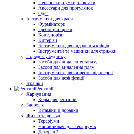
Переноски, сумки, рюкзаки
Аксесуари для прогулянок
Одяг
Інструменти для краси
Фурмінатори
Гребінці й щітки
Ковтунорізи
Кігтерізи
Інструменти для видалення кліщів
Інструменти та машинки для стрижки
Порядок у будинку
Засоби для видалення запаху
Засоби для видалення плям
Інструменти для чищення від шерсті
Засоби для дезінфекції
Іграшки
Рептилії
Харчування
Корм для рептилій
Здоров'я
Вітаміни й добавки
Житло та догляд
Тераріуми
Наповнювачі для тераріумів
Декорації