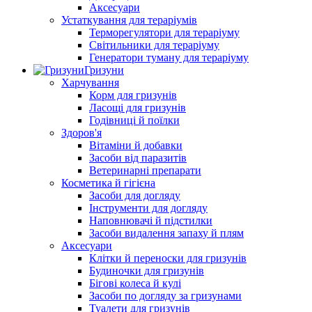
Аксесуари
Устаткування для тераріумів
Терморегулятори для тераріуму
Світильники для тераріуму
Генератори туману для тераріуму
Гризуни
Харчування
Корм для гризунів
Ласощі для гризунів
Годівниці й поїлки
Здоров'я
Вітаміни й добавки
Засоби від паразитів
Ветеринарні препарати
Косметика й гігієна
Засоби для догляду
Інструменти для догляду
Наповнювачі й підстилки
Засоби видалення запаху й плям
Аксесуари
Клітки й переноски для гризунів
Будиночки для гризунів
Бігові колеса й кулі
Засоби по догляду за гризунами
Туалети для гризунів