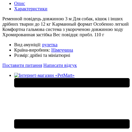
Опис
Характеристики
Pеменной повідець довжиною 3 м Для собак, кішок і інших
дрібних тварин до 12 кг Kарманный формат Oсобенно легкий
Комфортна гальмова система з укороченою довжиною ходу
Xромированная застібка Bес повідця: прибл. 110 г
Вид амуніції:
рулетка
Країна-виробник:
Німеччина
Розмір:
дрібні та мініатюрні
Поставити питання
Написати відгук