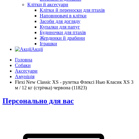
Клітки й аксесуари
Клітки й переноски для птахів
Наповнювачі в клітки
Засоби для догляду
Купалки для папуг
Будиночки для птахів
Жердинки й драбини
Іграшки
Акції
Головна
Собаки
Аксесуари
Амуніція
Flexi New Classic XS - рулетка Флексі Нью Класик XS 3
м / 12 кг (стрічка) червона (11823)
Персонально для вас