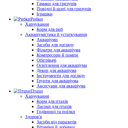
Гамаки для гризунів
Повідці й шлеї для гризунів
Іграшки
Рибки
Харчування
Корм для риб
Акваріумістика й устаткування
Акваріуми
Засоби для догляду
Фільтри для акваріума
Компресори й помпи
Обігрівачі
Освітлення для акваріума
Декор для акваріума
Інструменти для догляду
Ґрунти для акваріума
Аксесуари для акваріума
Птахи
Харчування
Корм для птахів
Ласощі для птахів
Годівниці та поїлки
Здоров'я
Засоби від паразитів
Вітаміни й добавки