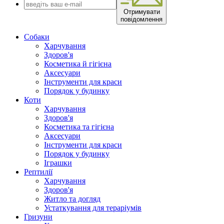
Отримувати
повідомлення
Собаки
Харчування
Здоров'я
Косметика й гігієна
Аксесуари
Інструменти для краси
Порядок у будинку
Коти
Харчування
Здоров'я
Косметика та гігієна
Аксесуари
Інструменти для краси
Порядок у будинку
Іграшки
Рептилії
Харчування
Здоров'я
Житло та догляд
Устаткування для тераріумів
Гризуни