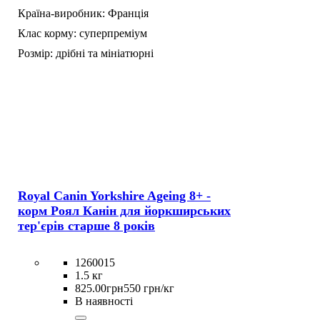
Країна-виробник:
Франція
Клас корму:
суперпреміум
Розмір:
дрібні та мініатюрні
Royal Canin Yorkshire Ageing 8+ -
корм Роял Канін для йоркширських
тер'єрів старше 8 років
1260015
1.5 кг
825
.
00
грн
550 грн/кг
В наявності