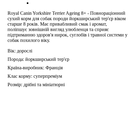
Royal Canin Yorkshire Terrier Ageing 8+ - Повнораціонний
сухий корм для собак породи йоркширський тер'єр віком
старше 8 років. Має привабливий смак і аромат,
поліпшує зовнішній вигляд улюбленця та сприяє
підтриманню здоров'я нирок, суглобів і травної системи у
собак похилого віку.
Вік:
дорослі
Порода:
йоркширський тер'єр
Країна-виробник:
Франція
Клас корму:
суперпреміум
Розмір:
дрібні та мініатюрні