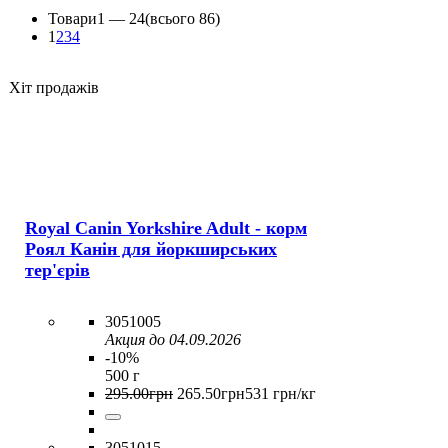
Товари
1 —
24
(всього 86)
1
2
3
4
Хіт продажів
Royal Canin Yorkshire Adult - корм
Роял Канін для йоркширських
тер'єрів
3051005
Акция до 04.09.2026
-10%
500 г
295
.
00
грн
265
.
50
грн
531 грн/кг
3051015