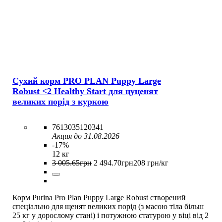
Сухий корм PRO PLAN Puppy Large
Robust <2 Healthy Start для цуценят
великих порід з куркою
7613035120341
Акция до 31.08.2026
-17%
12 кг
3 005
.
65
грн
2 494
.
70
грн
208 грн/кг
Корм Purina Pro Plan Puppy Large Robust створений
спеціально для щенят великих порід (з масою тіла більш
25 кг у дорослому стані) і потужною статурою у віці від 2