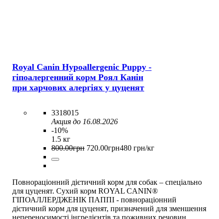
Royal Canin Hypoallergenic Puppy -
гіпоалергенний корм Роял Канін
при харчових алергіях у цуценят
3318015
Акция до 16.08.2026
-10%
1.5 кг
800
.
00
грн
720
.
00
грн
480 грн/кг
Повнораціонний дієтичний корм для собак – спеціально
для цуценят. Сухий корм ROYAL CANIN®
ГІПОАЛЛЕРДЖЕНІК ПАППІ - повнораціонний
дієтичний корм для цуценят, призначений для зменшення
непереносимості інгредієнтів та поживних речовин.