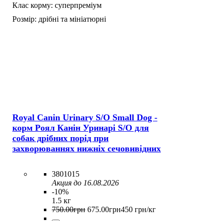
Клас корму:
суперпреміум
Розмір:
дрібні та мініатюрні
Royal Canin Urinary S/O Small Dog -
корм Роял Канін Уринарі S/O для
собак дрібних порід при
захворюваннях нижніх сечовивідних
3801015
Акция до 16.08.2026
-10%
1.5 кг
750
.
00
грн
675
.
00
грн
450 грн/кг