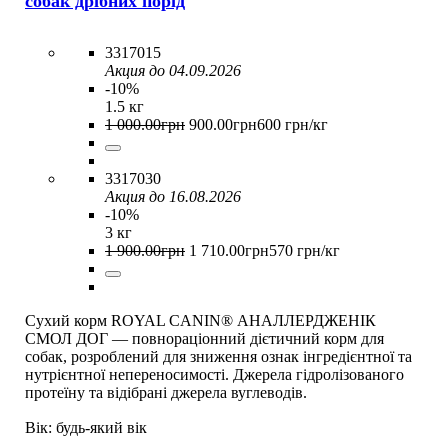
собак дрібних порід
3317015
Акция до 04.09.2026
-10%
1.5 кг
1 000
.
00
грн
900
.
00
грн
600 грн/кг
3317030
Акция до 16.08.2026
-10%
3 кг
1 900
.
00
грн
1 710
.
00
грн
570 грн/кг
Сухий корм ROYAL CANIN® АНАЛЛЕРДЖЕНІК
СМОЛ ДОГ — повнораціонний дієтичний корм для
собак, розроблений для зниження ознак інгредієнтної та
нутрієнтної непереносимості. Джерела гідролізованого
протеїну та відібрані джерела вуглеводів.
Вік:
будь-який вік