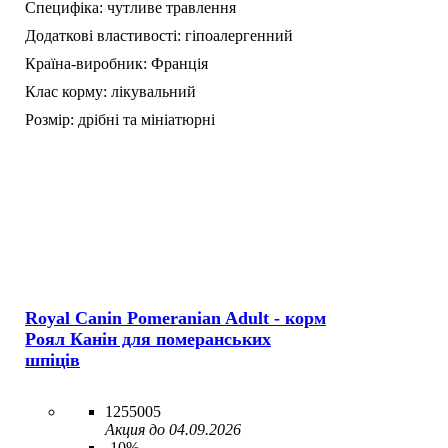
Специфіка:
чутливе травлення
Додаткові властивості:
гіпоалергенний
Країна-виробник:
Франція
Клас корму:
лікувальний
Розмір:
дрібні та мініатюрні
Royal Canin Pomeranian Adult - корм
Роял Канін для померанських
шпіців
1255005
Акция до 04.09.2026
-10%