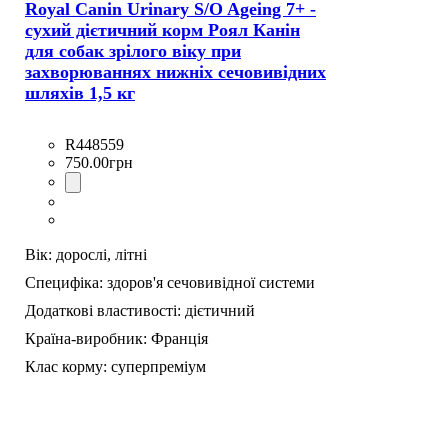
Royal Canin Urinary S/O Ageing 7+ -
сухий дієтичний корм Роял Канін
для собак зрілого віку при
захворюваннях нижніх сечовивідних
шляхів 1,5 кг
R448559
750
.
00
грн
Вік:
дорослі,
літні
Специфіка:
здоров'я сечовивідної системи
Додаткові властивості:
дієтичний
Країна-виробник:
Франція
Клас корму:
суперпреміум