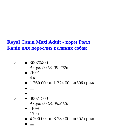
Royal Canin Maxi Adult - корм Роял
Канін для дорослих великих собак
30070400
Акция до 04.09.2026
-10%
4 кг
1 360
.
00
грн
1 224
.
00
грн
306 грн/кг
30071500
Акция до 04.09.2026
-10%
15 кг
4 200
.
00
грн
3 780
.
00
грн
252 грн/кг