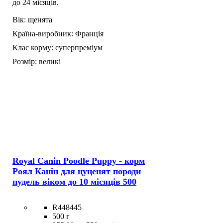
до 24 місяців.
Вік:
щенята
Країна-виробник:
Франція
Клас корму:
суперпреміум
Розмір:
великі
Royal Canin Poodle Puppy - корм
Роял Канін для цуценят породи
пудель віком до 10 місяців 500
R448445
500 г