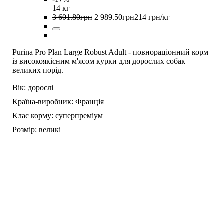
14 кг
3 601
.
80
грн
2 989
.
50
грн
214 грн/кг
Purina Pro Plan Large Robust Adult - повнораціонний корм
із високоякісним м'ясом курки для дорослих собак
великих порід.
Вік:
дорослі
Країна-виробник:
Франція
Клас корму:
суперпреміум
Розмір:
великі