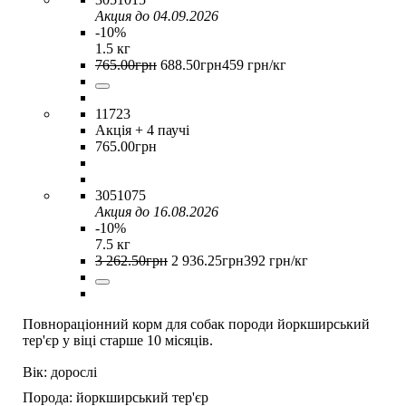
Акция до 04.09.2026
-10%
1.5 кг
765
.
00
грн
688
.
50
грн
459 грн/кг
11723
Акція
+ 4 паучі
765
.
00
грн
3051075
Акция до 16.08.2026
-10%
7.5 кг
3 262
.
50
грн
2 936
.
25
грн
392 грн/кг
Повнораціонний корм для собак породи йоркширський
тер'єр у віці старше 10 місяців.
Вік:
дорослі
Порода:
йоркширський тер'єр