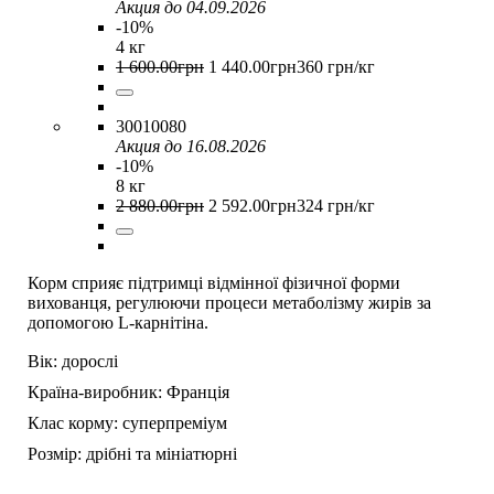
Акция до 04.09.2026
-10%
4 кг
1 600
.
00
грн
1 440
.
00
грн
360 грн/кг
30010080
Акция до 16.08.2026
-10%
8 кг
2 880
.
00
грн
2 592
.
00
грн
324 грн/кг
Корм сприяє підтримці відмінної фізичної форми
вихованця, регулюючи процеси метаболізму жирів за
допомогою L-карнітіна.
Вік:
дорослі
Країна-виробник:
Франція
Клас корму:
суперпреміум
Розмір:
дрібні та мініатюрні