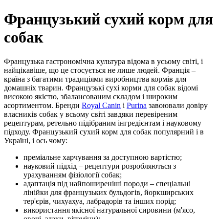
Французький сухий корм для
собак
Французька гастрономічна культура відома в усьому світі, і
найцікавіше, що це стосується не лише людей. Франція –
країна з багатими традиціями виробництва кормів для
домашніх тварин. Французькі сухі корми для собак відомі
високою якістю, збалансованим складом і широким
асортиментом. Бренди
Royal Canin
і
Purina
завоювали довіру
власників собак у всьому світі завдяки перевіреним
рецептурам, ретельно підібраним інгредієнтам і науковому
підходу. Французький сухий корм для собак популярний і в
Україні, і ось чому:
преміальне харчування за доступною вартістю;
науковий підхід – рецептури розробляються з
урахуванням фізіології собак;
адаптація під найпоширеніші породи – спеціальні
лінійки для французьких бульдогів, йоркширських
тер'єрів, чихуахуа, лабрадорів та інших порід;
використання якісної натуральної сировини (м'ясо,
овочі, злаки, вітаміни);