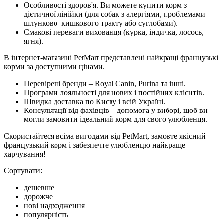
Особливості здоров'я. Ви можете купити корм з
дієтичної лінійки (для собак з алергіями, проблемами
шлунково–кишкового тракту або суглобами).
Смакові переваги вихованця (курка, індичка, лосось,
ягня).
В інтернет-магазині PetMart представлені найкращі французькі
корми за доступними цінами.
Перевірені бренди – Royal Canin, Purina та інші.
Програми лояльності для нових і постійних клієнтів.
Швидка доставка по Києву і всій Україні.
Консультації від фахівців – допомога у виборі, щоб ви
могли замовити ідеальний корм для свого улюбленця.
Скористайтеся всіма вигодами від PetMart, замовте якісний
французький корм і забезпечте улюбленцю найкраще
харчування!
Сортувати:
дешевше
дорожче
нові надходження
популярність