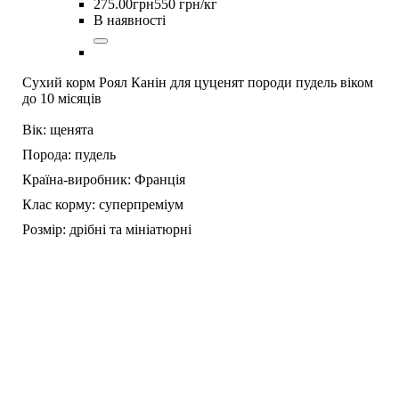
275
.
00
грн
550 грн/кг
В наявності
Сухий корм Роял Канін для цуценят породи пудель віком
до 10 місяців
Вік:
щенята
Порода:
пудель
Країна-виробник:
Франція
Клас корму:
суперпреміум
Розмір:
дрібні та мініатюрні