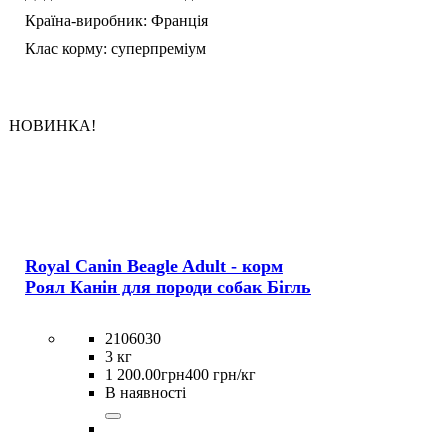
Країна-виробник:
Франція
Клас корму:
суперпреміум
НОВИНКА!
Royal Canin Beagle Adult - корм
Роял Канін для породи собак Бігль
2106030
3 кг
1 200
.
00
грн
400 грн/кг
В наявності