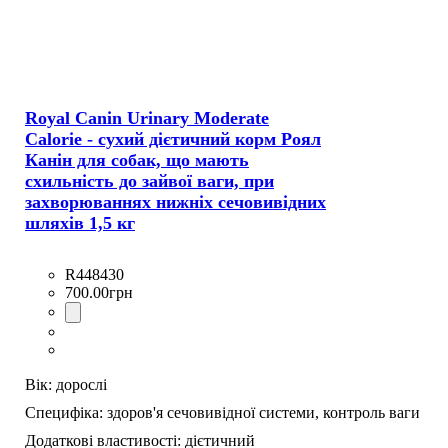
Royal Canin Urinary Moderate
Calorie - сухий дієтичний корм Роял
Канін для собак, що мають
схильність до зайвої ваги, при
захворюваннях нижніх сечовивідних
шляхів 1,5 кг
R448430
700
.
00
грн
Вік:
дорослі
Специфіка:
здоров'я сечовивідної системи,
контроль ваги
Додаткові властивості:
дієтичний