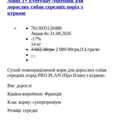
Adult 1+ Everyday Nutrition для
дорослих собак середніх порід з
куркою
7613035120488
Акция до 31.08.2026
-17%
14 кг
3 602
.
30
грн
2 989
.
90
грн
214 грн/кг
Сухий повнораціонний корм для дорослих собак
середніх порід PRO PLAN (Про План) з куркою.
Вік:
дорослі
Країна-виробник:
Франція
Клас корму:
суперпреміум
Розмір:
середні