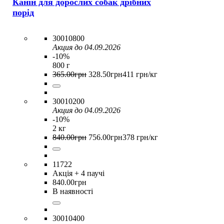
Канін для дорослих собак дрібних
порід
30010800
Акция до 04.09.2026
-10%
800 г
365
.
00
грн
328
.
50
грн
411 грн/кг
30010200
Акция до 04.09.2026
-10%
2 кг
840
.
00
грн
756
.
00
грн
378 грн/кг
11722
Акція
+ 4 паучі
840
.
00
грн
В наявності
30010400