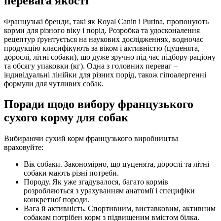
перевага якості
Французькі бренди, такі як Royal Canin і Purina, пропонують
корми для різного віку і порід. Розробка та удосконалення
рецептур ґрунтується на наукових дослідженнях, водночас
продукцію класифікують за віком і активністю (цуценята,
дорослі, літні собаки), що дуже зручно під час підбору раціону
та обсягу упаковки (кг). Одна з головних переваг –
індивідуальні лінійки для різних порід, також гіпоалергенні
формули для чутливих собак.
Поради щодо вибору французького
сухого корму для собак
Вибираючи сухий корм французького виробництва
враховуйте:
Вік собаки. Закономірно, що цуценята, дорослі та літні
собаки мають різні потреби.
Породу. Як уже згадувалося, багато кормів
розробляються з урахуванням анатомії і специфіки
конкретної породи.
Вага й активність. Спортивним, виставковим, активним
собакам потрібен корм з підвищеним вмістом білка.