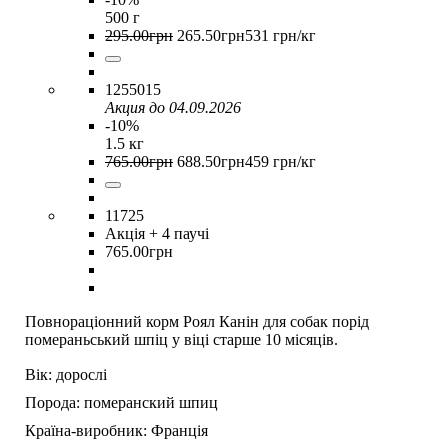
500 г
295
.
00
грн
265
.
50
грн
531 грн/кг
1255015
Акция до 04.09.2026
-10%
1.5 кг
765
.
00
грн
688
.
50
грн
459 грн/кг
11725
Акція
+ 4 паучі
765
.
00
грн
Повнораціонний корм Роял Канін для собак порід
помераньський шпіц у віці старше 10 місяців.
Вік:
дорослі
Порода:
померанский шпиц
Країна-виробник:
Франція