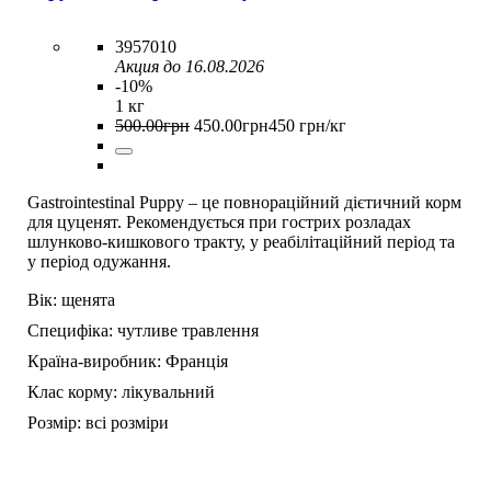
3957010
Акция до 16.08.2026
-10%
1 кг
500
.
00
грн
450
.
00
грн
450 грн/кг
Gastrointestinal Puppy – це повнораційний дієтичний корм
для цуценят. Рекомендується при гострих розладах
шлунково-кишкового тракту, у реабілітаційний період та
у період одужання.
Вік:
щенята
Специфіка:
чутливе травлення
Країна-виробник:
Франція
Клас корму:
лікувальний
Розмір:
всі розміри