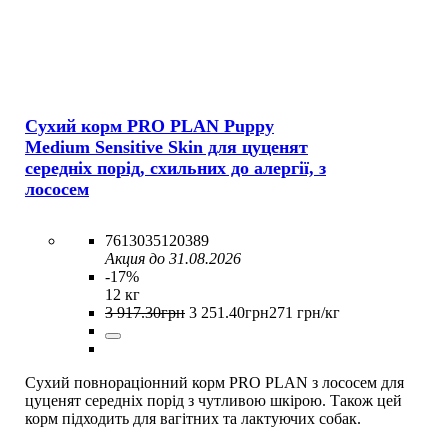
Сухий корм PRO PLAN Puppy
Medium Sensitive Skin для цуценят
середніх порід, схильних до алергії, з
лососем
7613035120389
Акция до 31.08.2026
-17%
12 кг
3 917
.
30
грн
3 251
.
40
грн
271 грн/кг
Сухий повнораціонний корм PRO PLAN з лососем для
цуценят середніх порід з чутливою шкірою. Також цей
корм підходить для вагітних та лактуючих собак.