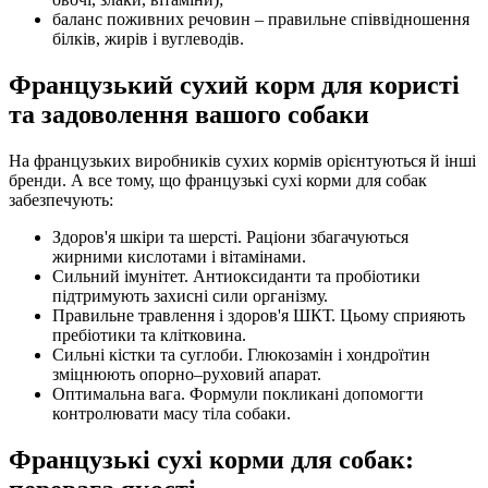
баланс поживних речовин – правильне співвідношення
білків, жирів і вуглеводів.
Французький сухий корм для користі
та задоволення вашого собаки
На французьких виробників сухих кормів орієнтуються й інші
бренди. А все тому, що французькі сухі корми для собак
забезпечують:
Здоров'я шкіри та шерсті. Раціони збагачуються
жирними кислотами і вітамінами.
Сильний імунітет. Антиоксиданти та пробіотики
підтримують захисні сили організму.
Правильне травлення і здоров'я ШКТ. Цьому сприяють
пребіотики та клітковина.
Сильні кістки та суглоби. Глюкозамін і хондроїтин
зміцнюють опорно–руховий апарат.
Оптимальна вага. Формули покликані допомогти
контролювати масу тіла собаки.
Французькі сухі корми для собак: