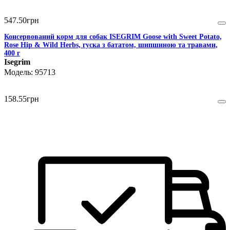
547
.
50
грн
Консервований корм для собак ISEGRIM Goose with Sweet Potato,
Rose Hip & Wild Herbs, гуска з бататом, шипшиною та травами,
400 г
Isegrim
95713
158
.
55
грн