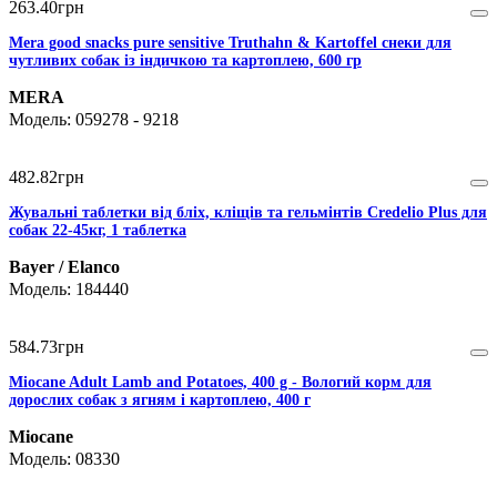
263
.
40
грн
Mera good snacks pure sensitive Truthahn & Kartoffel снеки для
чутливих собак із індичкою та картоплею, 600 гр
MERA
059278 - 9218
482
.
82
грн
Жувальні таблетки від бліх, кліщів та гельмінтів Credelio Plus для
собак 22-45кг, 1 таблетка
Bayer / Elanco
184440
584
.
73
грн
Miocane Adult Lamb and Potatoes, 400 g - Вологий корм для
дорослих собак з ягням і картоплею, 400 г
Miocane
08330