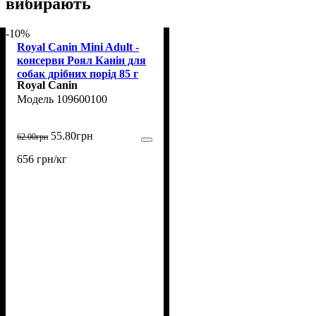
вибирають
-10%
Royal Canin Mini Adult -
консерви Роял Канін для
собак дрібних порід 85 г
Royal Canin
(109600100)
109600100
55
.
80
грн
62
.
00
грн
656 грн/кг