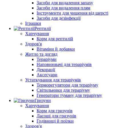
Засоби для видалення запаху
Засоби для видалення плям
Інструменти для чищення від шерсті
Засоби для дезінфекції
Іграшки
Рептилії
Харчування
Корм для рептилій
Здоров'я
Вітаміни й добавки
Житло та догляд
Тераріуми
Наповнювачі для тераріумів
Декорації
Аксесуари
Устаткування для тераріумів
Терморегулятори для тераріуму
Світильники для тераріуму
Генератори туману для тераріуму
Гризуни
Харчування
Корм для гризунів
Ласощі для гризунів
Годівниці й поїлки
Здоров'я