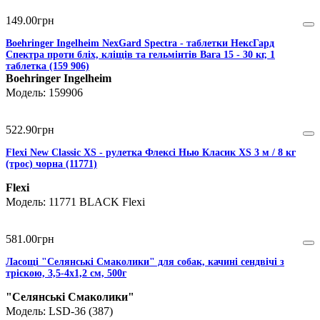
149
.
00
грн
Boehringer Ingelheim NexGard Spectra - таблетки НексГард
Спектра проти бліх, кліщів та гельмінтів Вага 15 - 30 кг, 1
таблетка (159 906)
Boehringer Ingelheim
159906
522
.
90
грн
Flexi New Classic XS - рулетка Флексі Нью Класик XS 3 м / 8 кг
(трос) чорна (11771)
Flexi
11771 BLACK Flexi
581
.
00
грн
Ласощі "Селянські Смаколики" для собак, качині сендвічі з
тріскою, 3,5-4х1,2 см, 500г
"Селянські Смаколики"
LSD-36 (387)