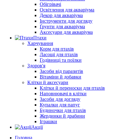
Обігрівачі
Освітлення для акваріума
Декор для акваріума
Інструменти для догляду
Ґрунти для акваріума
Аксесуари для акваріума
Птахи
Харчування
Корм для птахів
Ласощі для птахів
Годівниці та поїлки
Здоров'я
Засоби від паразитів
Вітаміни й добавки
Клітки й аксесуари
Клітки й переноски для птахів
Наповнювачі в клітки
Засоби для догляду
Купалки для папуг
Будиночки для птахів
Жердинки й драбини
Іграшки
Акції
Головна