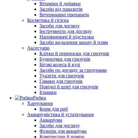
Вітаміни й добавки
Засоби від паразитів
Ветеринарні препарати
Косметика й гігієна
Засоби для догляду
Інструменти для догляду
Наповнювачі й підстилки
Засоби видалення запаху й плям
Аксесуари
Клітки й переноски для гризунів
Будиночки для гризунів
Бігові колеса й кулі
Засоби по догляду за гризунами
Туалети для гризунів
Гамаки для гризунів
Повідці й шлеї для гризунів
Іграшки
Рибки
Харчування
Корм для риб
Акваріумістика й устаткування
Акваріуми
Засоби для догляду
Фільтри для акваріума
Компресори й помпи