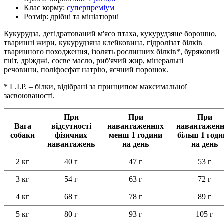
Клас корму:
суперпреміум
Розмір:
дрібні та мініатюрні
Кукурудза, дегідратований м'ясо птаха, кукурудзяне борошно,
тваринні жири, кукурудзяна клейковина, гідролізат білків
тваринного походження, ізолять рослинних білків*, буряковий
гніт, дріжджі, соєве масло, риб'ячий жир, мінеральні
речовини, поліфосфат натрію, яєчний порошок.
* L.I.P. – білки, відібрані за принципом максимальної
засвоюваності.
При
При
При
Вага
відсутності
навантаженнях
навантажен
собаки
фізичних
менш 1 години
більш 1 год
навантажень
на день
на день
2 кг
40 г
47 г
53 г
3 кг
54 г
63 г
72 г
4 кг
68 г
78 г
89 г
5 кг
80 г
93 г
105 г