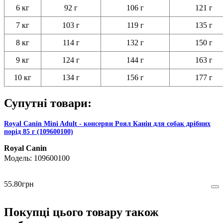
6 кг
92 г
106 г
121 г
7 кг
103 г
119 г
135 г
8 кг
114 г
132 г
150 г
9 кг
124 г
144 г
163 г
10 кг
134 г
156 г
177 г
Супутні товари:
Royal Canin Mini Adult - консерви Роял Канін для собак дрібних
порід 85 г (109600100)
Royal Canin
109600100
55
.
80
грн
Покупці цього товару також