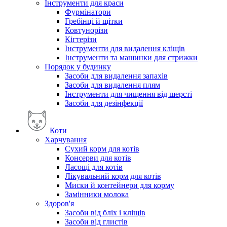
Інструменти для краси
Фурмінатори
Гребінці й щітки
Ковтунорізи
Кігтерізи
Інструменти для видалення кліщів
Інструменти та машинки для стрижки
Порядок у будинку
Засоби для видалення запахів
Засоби для видалення плям
Інструменти для чищення від шерсті
Засоби для дезінфекції
Коти
Харчування
Сухий корм для котів
Консерви для котів
Ласощі для котів
Лікувальний корм для котів
Миски й контейнери для корму
Замінники молока
Здоров'я
Засоби від бліх і кліщів
Засоби від глистів