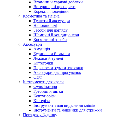
Вітаміни й харчові добавки
Ветеринарні препарати
Корекція поведінки
Косметика та гігієна
Туалети й аксесуари
Наповнювачі
Засоби для догляду
Шампуні й кондиціонери
Косметичні засоби
Аксесуари
Амуніція
Будиночки й гамаки
Лежаки й тунелі
Кігтеточки
Переноски, сумки, рюкзаки
Аксесуари для прогулянок
Одяг
Інструменти для краси
Фурмінатори
Гребінці й щітки
Ковтунорізи
Кігтерізи
Інструменти для видалення кліщів
Інструменти та машинки для стрижки
Порядок у будинку