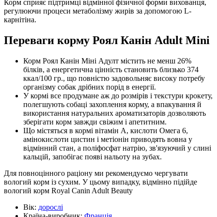
Корм сприяє підтримці відмінної фізичної форми вихованця,
регулюючи процеси метаболізму жирів за допомогою L-
карнітіна.
Переваги корму Роял Канін Adult Mini
Корм Роял Канін Міні Адулт містить не менш 26%
білків, а енергетична цінність становить близько 374
ккал/100 гр., що повністю задовольняє високу потребу
організму собак дрібних порід в енергії.
У кормі все продумане аж до розмірів і текстури крокету,
полегшують собаці захоплення корму, а впакування й
використання натуральних ароматизаторів дозволяють
зберігати корм завжди свіжим і апетитним.
Що містяться в кормі вітамін А, кислоти Омега 6,
амінокислоти цистин і метіонін приводять вовна у
відмінний стан, а поліфосфат натрію, зв'язуючий у слині
кальцій, запобігає появі нальоту на зубах.
Для повноцінного раціону ми рекомендуємо чергувати
вологий корм із сухим. У цьому випадку, відмінно підійде
вологий корм Royal Canin Adult Beauty
Вік:
дорослі
Країна-виробник:
Франція