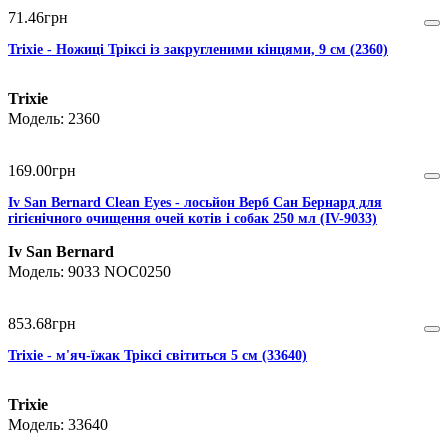
71
.
46
грн
Trixie - Ножиці Тріксі із закругленими кінцями, 9 см (2360)
Trixie
2360
169
.
00
грн
Iv San Bernard Clean Eyes - лосьйон Верб Сан Бернард для
гігієнічного очищення очей котів і собак 250 мл (IV-9033)
Iv San Bernard
9033 NOC0250
853
.
68
грн
Trixie - м'яч-їжак Тріксі світиться 5 см (33640)
Trixie
33640