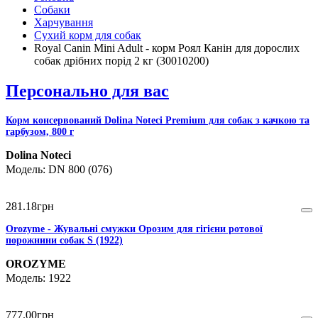
Собаки
Харчування
Сухий корм для собак
Royal Canin Mini Adult - корм Роял Канін для дорослих
собак дрібних порід 2 кг (30010200)
Персонально для вас
Корм консервований Dolina Noteci Premium для собак з качкою та
гарбузом, 800 г
Dolina Noteci
DN 800 (076)
281
.
18
грн
Orozyme - Жувальні смужки Орозим для гігієни ротової
порожнини собак S (1922)
OROZYME
1922
777
.
00
грн