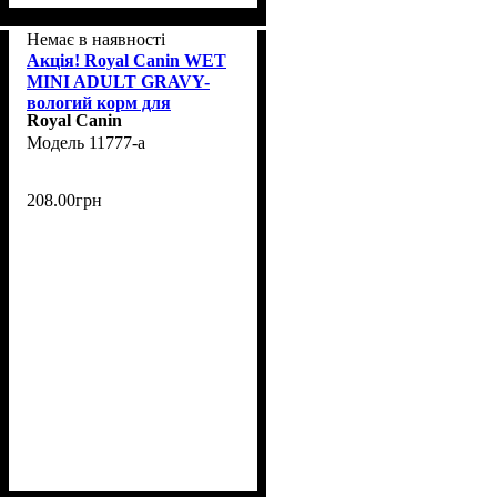
Немає в наявності
Акція! Royal Canin WET
MINI ADULT GRAVY-
вологий корм для
Royal Canin
дорослих собак дрібних
11777-a
порід, 85 г, 3+1 шт
208
.
00
грн