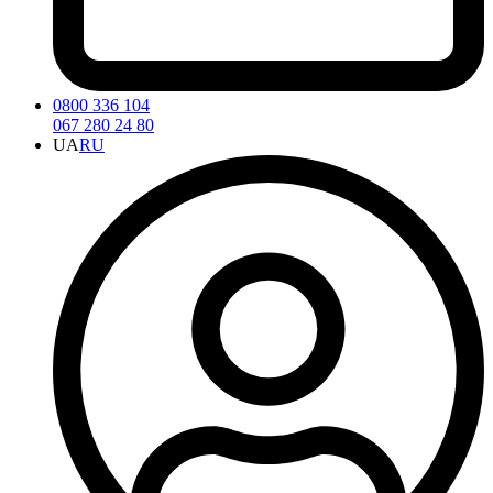
0800 336 104
067 280 24 80
UA
RU