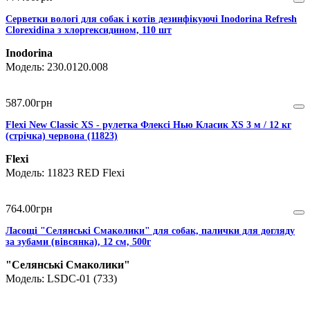
Серветки вологі для собак і котів дезинфікуючі Inodorina Refresh
Clorexidina з хлоргексидином, 110 шт
Inodorina
230.0120.008
587
.
00
грн
Flexi New Classic XS - рулетка Флексі Нью Класик XS 3 м / 12 кг
(стрічка) червона (11823)
Flexi
11823 RED Flexi
764
.
00
грн
Ласощі "Селянські Смаколики" для собак, палички для догляду
за зубами (вівсянка), 12 см, 500г
"Селянські Смаколики"
LSDC-01 (733)