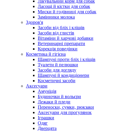
Лікувальний корм для собак
Ласощі й кістки для собак
Миски й годівниці для собак
Замінники молока
Здоров'я
Засоби від бліх і кліщів
Засоби від глистів
Вітаміни й харчові добавки
Ветеринарні препарати
Корекція поведінки
Косметика й гігієна
Шампуні проти бліх і кліщів
Туалети й пелюшки
Засоби для догляду
Шампуні й кондиціонери
Косметичні засоби
Аксесуари
Амуніція
Будиночки й вольєри
Лежаки й пледи
Переноски, сумки, рюкзаки
Аксесуари для прогулянок
Іграшки
Одяг
Дверцята