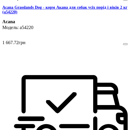
Acana Grasslands Dog - корм Акана для собак усіх порід і віків 2 кг
(a54220)
Acana
a54220
1 667
.
72
грн