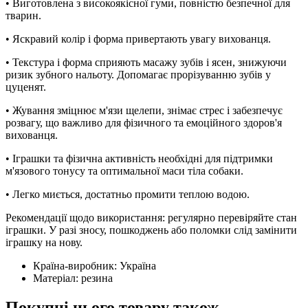
• Виготовлена з високоякісної гуми, повністю безпечної для
тварин.
• Яскравий колір і форма привертають увагу вихованця.
• Текстура і форма сприяють масажу зубів і ясен, знижуючи
ризик зубного нальоту. Допомагає прорізуванню зубів у
цуценят.
• Жування зміцнює м'язи щелепи, знімає стрес і забезпечує
розвагу, що важливо для фізичного та емоційного здоров'я
вихованця.
• Іграшки та фізична активність необхідні для підтримки
м'язового тонусу та оптимальної маси тіла собаки.
• Легко миється, достатньо промити теплою водою.
Рекомендації щодо використання: регулярно перевіряйте стан
іграшки. У разі зносу, пошкоджень або поломки слід замінити
іграшку на нову.
Країна-виробник:
Україна
Матеріал:
резина
Покупці цього товару також