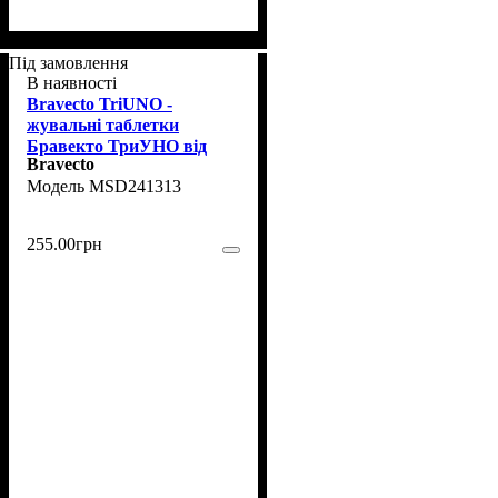
Під замовлення
В наявності
Bravecto TriUNO -
жувальні таблетки
Бравекто ТриУНО від
Bravecto
бліх, кліщів та глистів для
MSD241313
собак 1,27-2,5 кг, 1 таб
255
.
00
грн