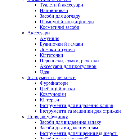
Туалети й аксесуари
Наповнювачі
Засоби для догляду
Шампуні й кондиціонери
Косметичні засоби
Аксесуари
Амуніція
Будиночки й гамаки
Лежаки й тунелі
Кігтеточки
Переноски, сумки, рюкзаки
Аксесуари для прогулянок
Одяг
Інструменти для краси
Фурмінатори
Гребінці й щітки
Ковтунорізи
Кігтерізи
Інструменти для видалення кліщів
Інструменти та машинки для стрижки
Порядок у будинку
Засоби для видалення запаху
Засоби для видалення плям
Інструменти для чищення від шерсті
Засоби для дезінфекції