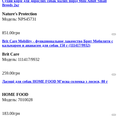
Сухий корм для дорослих собак малих порід Mini Adult Small
Breeds 2кг
Nature's Protection
NPS45731
851
.
00
грн
Brit Care Mobility - функциональное лакомство Брит Мобилити с
кальмаром и ананасом для собак 150 г (111417/9932)
Brit Care
111417/9932
259
.
00
грн
Ласощі для собак HOME FOOD М’ясна соломка з лосося, 80 г
HOME FOOD
7010028
183
.
00
грн