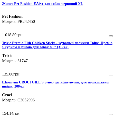
Жилет Pet Fashion E.Vest для собак червоний XL
Pet Fashion
PR242450
1 018
.
80
грн
Trixie Premio Fish Chicken Sticks - жувальні палички Тріксі Преміо
з куркою й рибою для собак 80 г (31747)
Trixie
31747
135
.
00
грн
Шампунь CROCI GILL'S супер дезінфікуючий, для пошкодженої
шкіри, 200мл
Croci
C3052996
154
.
14
грн