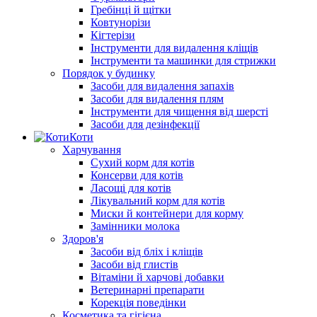
Гребінці й щітки
Ковтунорізи
Кігтерізи
Інструменти для видалення кліщів
Інструменти та машинки для стрижки
Порядок у будинку
Засоби для видалення запахів
Засоби для видалення плям
Інструменти для чищення від шерсті
Засоби для дезінфекції
Коти
Харчування
Сухий корм для котів
Консерви для котів
Ласощі для котів
Лікувальний корм для котів
Миски й контейнери для корму
Замінники молока
Здоров'я
Засоби від бліх і кліщів
Засоби від глистів
Вітаміни й харчові добавки
Ветеринарні препарати
Корекція поведінки
Косметика та гігієна