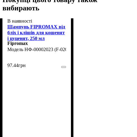
вибирають
В наявності
Шампунь FIPROMAX від
бліх і клішів для кошенят
і цуценят, 250 мл
Fipromax
НФ-00002023 (F-020)
97
.
44
грн