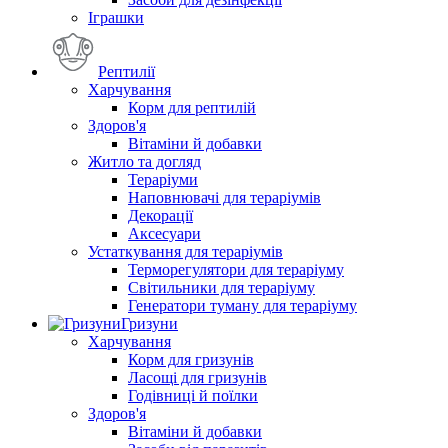
Іграшки
Рептилії
Харчування
Корм для рептилій
Здоров'я
Вітаміни й добавки
Житло та догляд
Тераріуми
Наповнювачі для тераріумів
Декорації
Аксесуари
Устаткування для тераріумів
Терморегулятори для тераріуму
Світильники для тераріуму
Генератори туману для тераріуму
Гризуни
Харчування
Корм для гризунів
Ласощі для гризунів
Годівниці й поїлки
Здоров'я
Вітаміни й добавки