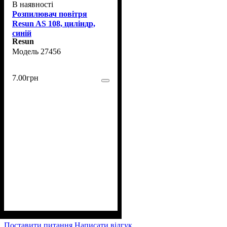
В наявності
Розпилювач повітря
Resun AS 108, циліндр,
синій
Resun
27456
7
.
00
грн
Поставити питання
Написати відгук