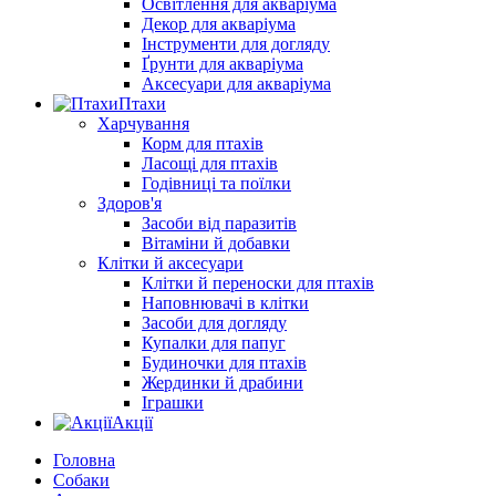
Освітлення для акваріума
Декор для акваріума
Інструменти для догляду
Ґрунти для акваріума
Аксесуари для акваріума
Птахи
Харчування
Корм для птахів
Ласощі для птахів
Годівниці та поїлки
Здоров'я
Засоби від паразитів
Вітаміни й добавки
Клітки й аксесуари
Клітки й переноски для птахів
Наповнювачі в клітки
Засоби для догляду
Купалки для папуг
Будиночки для птахів
Жердинки й драбини
Іграшки
Акції
Головна
Собаки