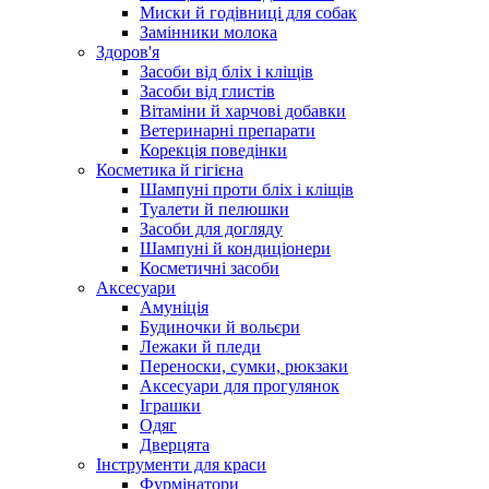
Миски й годівниці для собак
Замінники молока
Здоров'я
Засоби від бліх і кліщів
Засоби від глистів
Вітаміни й харчові добавки
Ветеринарні препарати
Корекція поведінки
Косметика й гігієна
Шампуні проти бліх і кліщів
Туалети й пелюшки
Засоби для догляду
Шампуні й кондиціонери
Косметичні засоби
Аксесуари
Амуніція
Будиночки й вольєри
Лежаки й пледи
Переноски, сумки, рюкзаки
Аксесуари для прогулянок
Іграшки
Одяг
Дверцята
Інструменти для краси
Фурмінатори