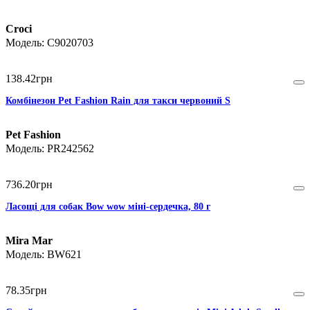
Croci
C9020703
138
.
42
грн
Комбінезон Pet Fashion Rain для такси червоний S
Pet Fashion
PR242562
736
.
20
грн
Ласощі для собак Bow wow міні-сердечка, 80 г
Mira Mar
BW621
78
.
35
грн