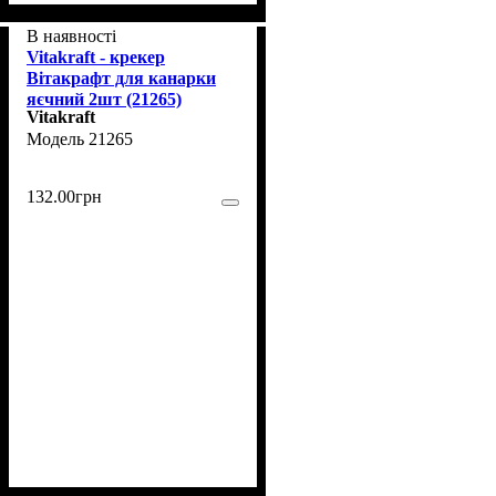
В наявності
Vitakraft - крекер
Вітакрафт для канарки
яєчний 2шт (21265)
Vitakraft
21265
132
.
00
грн