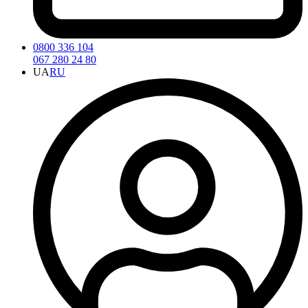
0800 336 104
067 280 24 80
UA
RU