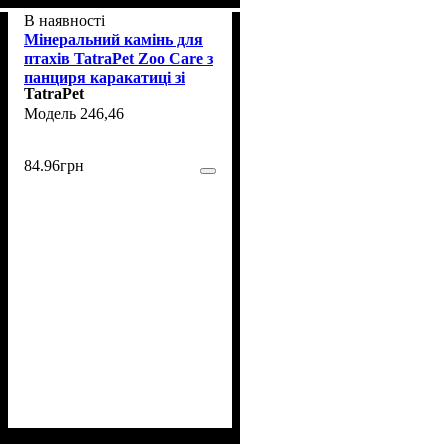
В наявності
Мінеральний камінь для
птахів TatraPet Zoo Care з
панциря каракатиці зі
TatraPet
смаком полуниці (з
246,46
утримувачем), 8-10 см
84
.
96
грн