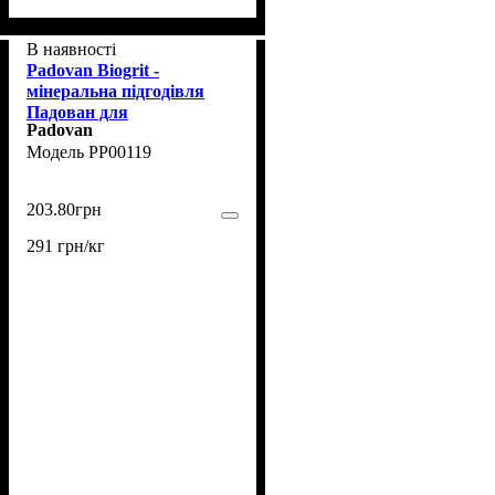
В наявності
Padovan Biogrit -
мінеральна підгодівля
Падован для
Padovan
декоративних птахів 700 г
PP00119
(PP00119)
203
.
80
грн
291 грн/кг