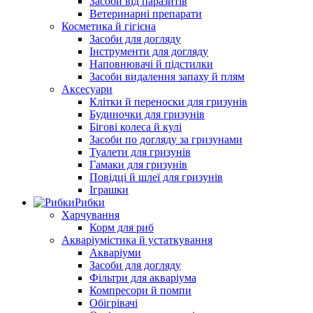
Засоби від паразитів
Ветеринарні препарати
Косметика й гігієна
Засоби для догляду
Інструменти для догляду
Наповнювачі й підстилки
Засоби видалення запаху й плям
Аксесуари
Клітки й переноски для гризунів
Будиночки для гризунів
Бігові колеса й кулі
Засоби по догляду за гризунами
Туалети для гризунів
Гамаки для гризунів
Повідці й шлеї для гризунів
Іграшки
Рибки
Харчування
Корм для риб
Акваріумістика й устаткування
Акваріуми
Засоби для догляду
Фільтри для акваріума
Компресори й помпи
Обігрівачі