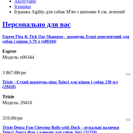
Аксесуари
Іграшки
Іграшка Agility для собак М'яч з шипами 6 см, зелений
Персонально для вас
Espree Flea & Tick Oat Shampoo - шампунь Еспрі репелентний для
собак і кішок 3.79 л (e00344)
Espree
e00344
3 867
.
88
грн
Trixie - Сухий шампунь-піна Тріксі для кішок і собак 230 мл
(29410)
Trixie
29410
319
.
00
грн
Trixie Denta Fun Chewing Rolls with Duck - жувальні палички
Тріксі Дента Фан з качкою для собак 3шт (31374)