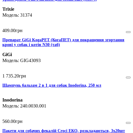
Trixie
31374
409
.
00
грн
Препарат GiGi KogaPET (КогаПЕТ) для покращення згортання
крові у собак і котів N30 (таб)
GiGi
GIG43093
1 735
.
20
грн
Шампунь бальзам 2 в 1 для собак Inodorina, 250 мл
Inodorina
240.0030.001
560
.
00
грн
Пакети для собачих фекалій Croci ЕКО, розкладаються, 3х20шт