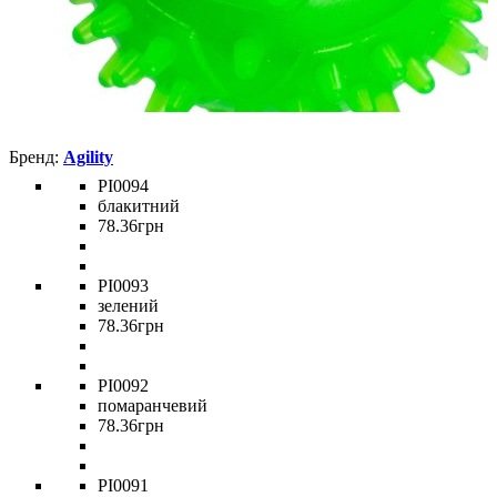
Agility
PI0094
блакитний
78
.
36
грн
PI0093
зелений
78
.
36
грн
PI0092
помаранчевий
78
.
36
грн
PI0091