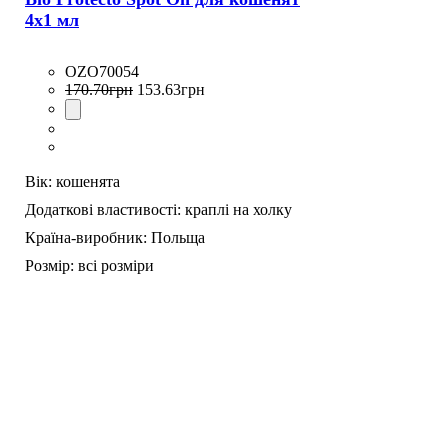
4x1 мл
OZO70054
170
.
70
грн
153
.
63
грн
Вік:
кошенята
Додаткові властивості:
краплі на холку
Країна-виробник:
Польща
Розмір:
всі розміри