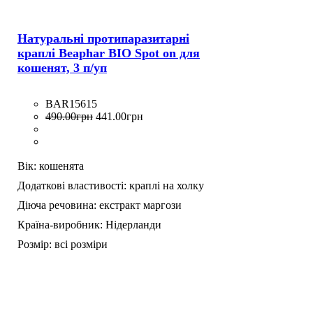
Натуральні протипаразитарні
краплі Beaphar BIO Spot on для
кошенят, 3 п/уп
BAR15615
490
.
00
грн
441
.
00
грн
Вік:
кошенята
Додаткові властивості:
краплі на холку
Діюча речовина:
екстракт маргози
Країна-виробник:
Нідерланди
Розмір:
всі розміри