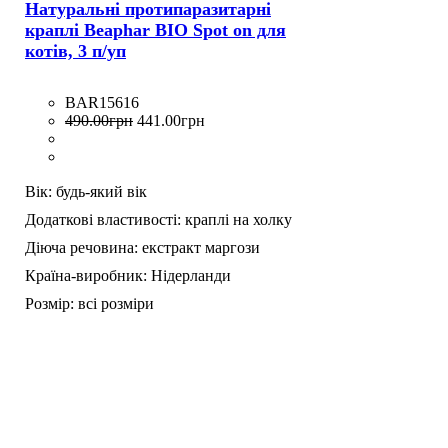
Натуральні протипаразитарні
краплі Beaphar BIO Spot on для
котів, 3 п/уп
BAR15616
490
.
00
грн
441
.
00
грн
Вік:
будь-який вік
Додаткові властивості:
краплі на холку
Діюча речовина:
екстракт маргози
Країна-виробник:
Нідерланди
Розмір:
всі розміри