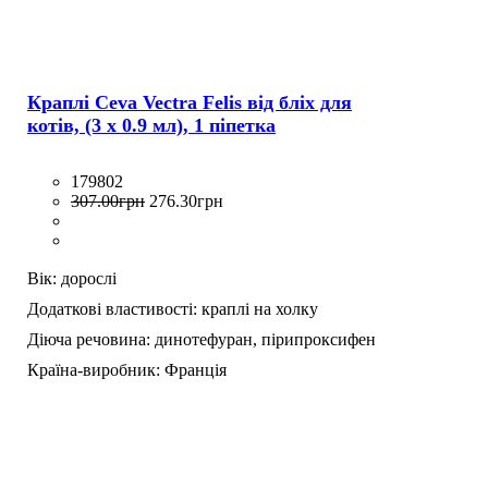
Краплі Ceva Vectra Felis від бліх для
котів, (3 х 0.9 мл), 1 піпетка
179802
307
.
00
грн
276
.
30
грн
Вік:
дорослі
Додаткові властивості:
краплі на холку
Діюча речовина:
динотефуран,
пірипроксифен
Країна-виробник:
Франція