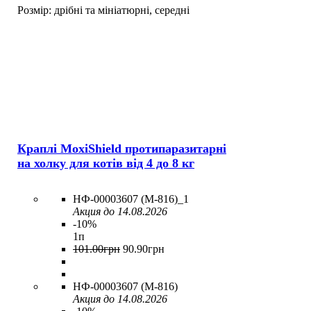
Розмір:
дрібні та мініатюрні,
середні
Краплі MoxiShield протипаразитарні
на холку для котів від 4 до 8 кг
НФ-00003607 (M-816)_1
Акция до 14.08.2026
-10%
1п
101
.
00
грн
90
.
90
грн
НФ-00003607 (M-816)
Акция до 14.08.2026