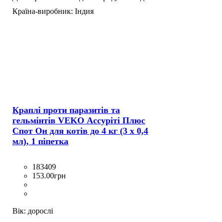
Країна-виробник:
Індия
Краплі проти паразитів та
гельмінтів VEKO Ассуріті Плюс
Спот Он для котів до 4 кг (3 х 0,4
мл), 1 піпетка
183409
153
.
00
грн
Вік:
дорослі