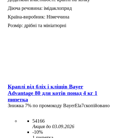
Діюча речовина:
імідаклоприд
Країна-виробник:
Німеччина
Розмір:
дрібні та мініатюрні
Краплі від бліх і кліщів Bayer
Advantage 80 для котів понад 4 кг 1
пипетка
Знижка 7% по промокоду
BayerEla7
скопійовано
54166
Акция до 03.09.2026
-10%
1 пипетка