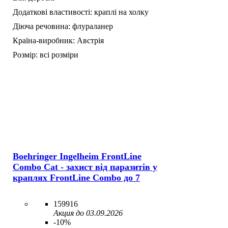
Додаткові властивості:
краплі на холку
Діюча речовина:
флураланер
Країна-виробник:
Австрія
Розмір:
всі розміри
Boehringer Ingelheim FrontLine
Combo Cat - захист від паразитів у
краплях FrontLine Combo до 7
159916
Акция до 03.09.2026
-10%