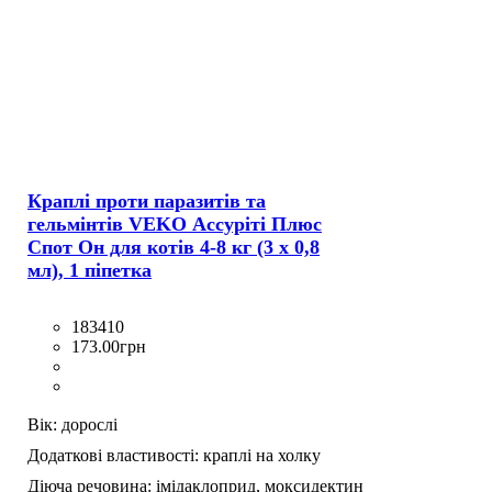
Краплі проти паразитів та
гельмінтів VEKO Ассуріті Плюс
Спот Он для котів 4-8 кг (3 х 0,8
мл), 1 піпетка
183410
173
.
00
грн
Вік:
дорослі
Додаткові властивості:
краплі на холку
Діюча речовина:
імідаклоприд,
моксидектин