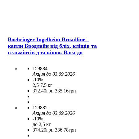
Boehringer Ingelheim Broadline -
капли Бродлайн від бліх, кліщів та
гельмінтів для кішок Вага до
159884
Акция до 03.09.2026
-10%
2,5-7,5 кг
372
.
40
грн
335
.
16
грн
159885
Акция до 03.09.2026
-10%
до 2,5 кг
374
.
20
грн
336
.
78
грн