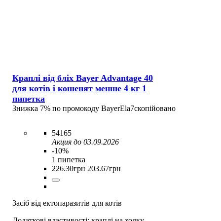
Краплі від бліх Bayer Advantage 40
для котів і кошенят менше 4 кг 1
пипетка
Знижка 7% по промокоду
BayerEla7
скопійовано
54165
Акция до 03.09.2026
-10%
1 пипетка
226
.
30
грн
203
.
67
грн
Засіб від ектопаразитів для котів
Додаткові властивості:
краплі на холку