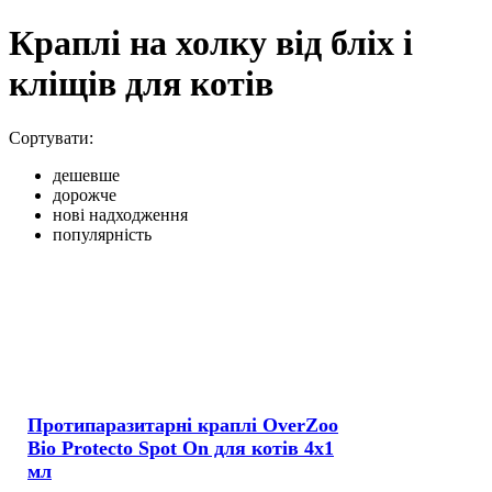
Краплі на холку від бліх і
кліщів для котів
Сортувати:
дешевше
дорожче
нові надходження
популярність
Протипаразитарні краплі OverZoo
Bio Protecto Spot On для котів 4x1
мл