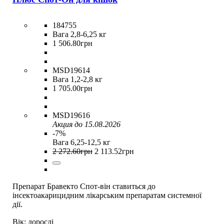
184755
Вага 2,8-6,25 кг
1 506
.
80
грн
MSD19614
Вага 1,2-2,8 кг
1 705
.
00
грн
MSD19616
Акция до 15.08.2026
-7%
Вага 6,25-12,5 кг
2 272
.
60
грн
2 113
.
52
грн
Препарат Бравекто Спот-він ставиться до
інсектоакарицидним лікарським препаратам системної
дії.
Вік:
дорослі