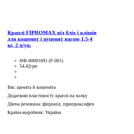
Краплі FIPROMAX від бліх і кліщів
для кошенят і цуценят вагою 1,5-4
кг, 2 п/уп.
НФ-00001691 (F-001)
54
.
42
грн
Вік:
щенята й кошенята
Додаткові властивості:
краплі на холку
Діюча речовина:
фіпроніл,
пірипроксифен
Країна-виробник:
Україна