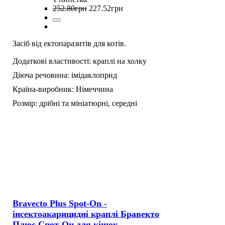
252
.
80
грн
227
.
52
грн
Засіб від ектопаразитів для котів.
Додаткові властивості:
краплі на холку
Діюча речовина:
імідаклоприд
Країна-виробник:
Німеччина
Розмір:
дрібні та мініатюрні,
середні
Bravecto Plus Spot-On -
інсектоакарицидні краплі Бравекто
Плюс Спот-Он для кішок