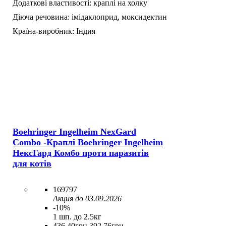
Додаткові властивості:
краплі на холку
Діюча речовина:
імідаклоприд,
моксидектин
Країна-виробник:
Індия
Boehringer Ingelheim NexGard
Combo -Краплі Boehringer Ingelheim
НексГард Комбо проти паразитів
для котів
169797
Акция до 03.09.2026
-10%
1 шп. до 2.5кг
436
.
40
грн
392
.
76
грн