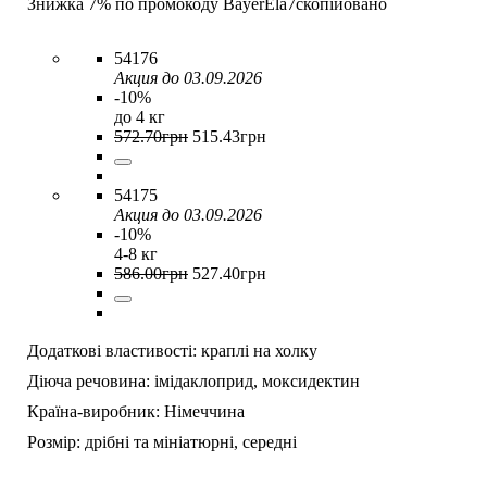
Знижка 7% по промокоду
BayerEla7
скопійовано
54176
Акция до 03.09.2026
-10%
до 4 кг
572
.
70
грн
515
.
43
грн
54175
Акция до 03.09.2026
-10%
4-8 кг
586
.
00
грн
527
.
40
грн
Додаткові властивості:
краплі на холку
Діюча речовина:
імідаклоприд,
моксидектин
Країна-виробник:
Німеччина
Розмір:
дрібні та мініатюрні,
середні