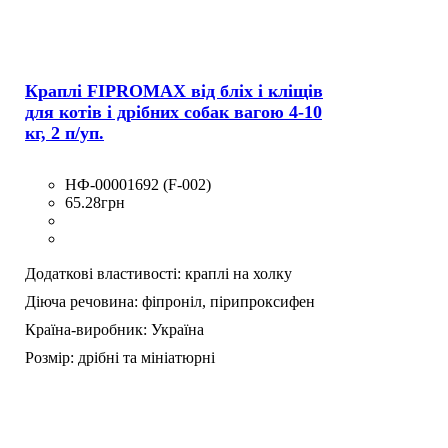
Краплі FIPROMAX від бліх і кліщів
для котів і дрібних собак вагою 4-10
кг, 2 п/уп.
НФ-00001692 (F-002)
65
.
28
грн
Додаткові властивості:
краплі на холку
Діюча речовина:
фіпроніл,
пірипроксифен
Країна-виробник:
Україна
Розмір:
дрібні та мініатюрні