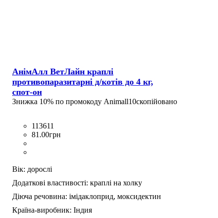
АнімАлл ВетЛайн краплі
противопаразитарні д/котів до 4 кг,
спот-он
Знижка 10% по промокоду
Animall10
скопійовано
113611
81
.
00
грн
Вік:
дорослі
Додаткові властивості:
краплі на холку
Діюча речовина:
імідаклоприд,
моксидектин
Країна-виробник:
Індия