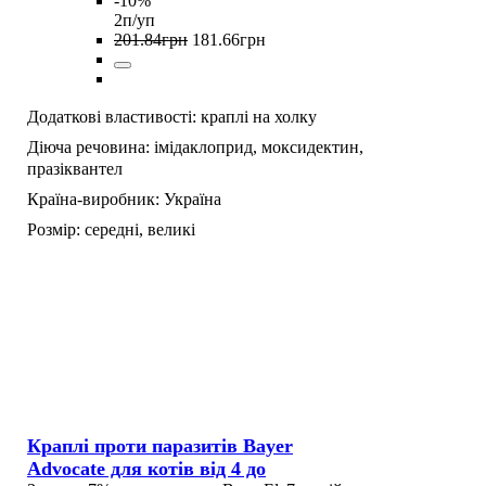
-10%
2п/уп
201
.
84
грн
181
.
66
грн
Додаткові властивості:
краплі на холку
Діюча речовина:
імідаклоприд,
моксидектин,
празіквантел
Країна-виробник:
Україна
Розмір:
середні,
великі
Краплі проти паразитів Bayer
Advocate для котів від 4 до