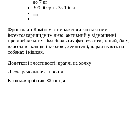
до 7 кг
309
.
00
грн
278
.
10
грн
Фронтлайн Комбо має виражений контактний
інсектоакарицидним дією, активний у відношенні
преімагінальних і імагінальних фаз розвитку вший, бліх,
власоїдів і кліщів (іксодові, хейлітелі), паразитують на
собаках і кішках.
Додаткові властивості:
краплі на холку
Діюча речовина:
фіпроніл
Країна-виробник:
Франція