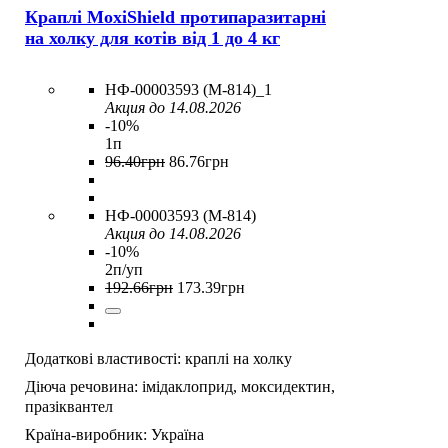
Краплі MoxiShield протипаразитарні
на холку для котів від 1 до 4 кг
НФ-00003593 (M-814)_1
Акция до 14.08.2026
-10%
1п
96
.
40
грн
86
.
76
грн
НФ-00003593 (M-814)
Акция до 14.08.2026
-10%
2п/уп
192
.
66
грн
173
.
39
грн
Додаткові властивості:
краплі на холку
Діюча речовина:
імідаклоприд,
моксидектин,
празіквантел
Країна-виробник:
Україна