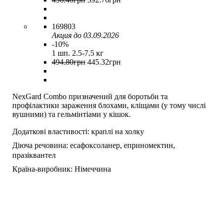
169803
Акция до 03.09.2026
-10%
1 шп. 2.5-7.5 кг
494
.
80
грн
445
.
32
грн
NexGard Combo призначений для боротьби та
профілактики зараження блохами, кліщами (у тому числі
вушними) та гельмінтіами у кішок.
Додаткові властивості:
краплі на холку
Діюча речовина:
есафоксоланер, еприномектин,
празіквантел
Країна-виробник:
Німеччина