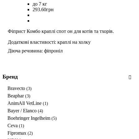
до 7 кг
293
.
60
грн
Фіприст Комбо краплі спот он для котів та тхорів.
Додаткові властивості:
краплі на холку
Діюча речовина:
фіпроніл
Бренд
Bravecto
(3)
Beaphar
(3)
AnimAll VetLine
(1)
Bayer / Elanco
(4)
Boehringer Ingelheim
(5)
Ceva
(1)
Fipromax
(2)