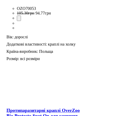
OZO70053
105
.
30
грн
94
.
77
грн
Вік:
дорослі
Додаткові властивості:
краплі на холку
Країна-виробник:
Польща
Розмір:
всі розміри
Протипаразитарні краплі OverZoo
Bio Protecto Spot On для кошенят