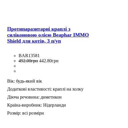
Протипаразитарні краплі з
силіконовою олією Beaphar IMMO
Shield для котів, 3 п/уп
BAR13581
492
.
00
грн
442
.
80
грн
Вік:
будь-який вік
Додаткові властивості:
краплі на холку
Діюча речовина:
диметикон
Країна-виробник:
Нідерланди
Розмір:
всі розміри