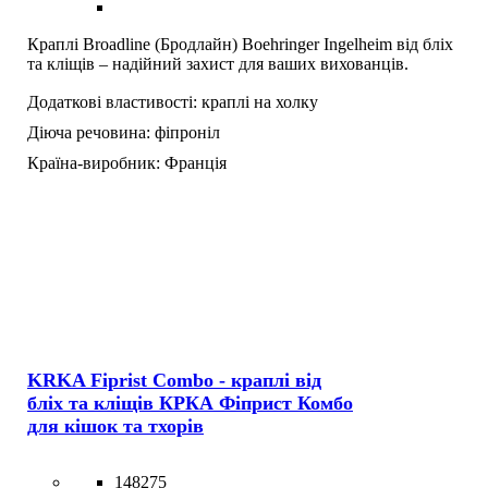
Краплі Broadline (Бродлайн) Boehringer Ingelheim від бліх
та кліщів – надійний захист для ваших вихованців.
Додаткові властивості:
краплі на холку
Діюча речовина:
фіпроніл
Країна-виробник:
Франція
KRKA Fiprist Combo - краплі від
бліх та кліщів КРКА Фіприст Комбо
для кішок та тхорів
148275