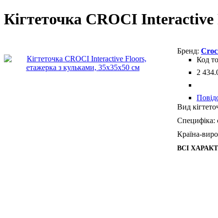
Кігтеточка CROCI Interactive 
Croc
2 434
.
Повід
Вид кігтето
Специфіка:
Країна-виро
ВСІ ХАРАК