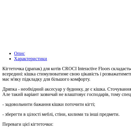
Опис
Характеристики
Кігтеточка (драпак) для котів CROCI Interactive Floors склада
всередині: кішка стимулюватиме свою цікавість і розважатиметь
має м'яку підкладку для більшого комфорту.
Дряпка - необхідний аксесуар у будинку, де є кішка. Сточування
Але такий варіант зазвичай не влаштовує господарів, тому спец
- задовольнити бажання кішки поточити кігті;
- зберегти в цілості меблі, стіни, килими та інші предмети.
Переваги цієї кігтеточки: