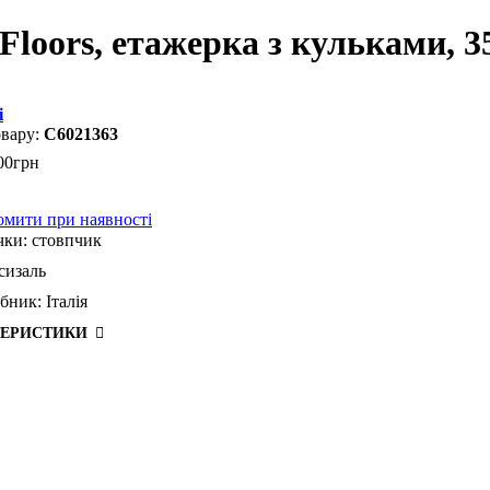
Floors, етажерка з кульками, 3
i
C6021363
00
грн
омити при наявності
чки:
стовпчик
сизаль
бник:
Італія
ТЕРИСТИКИ