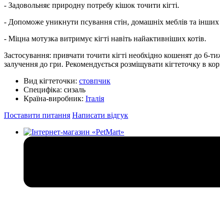
- Задовольняє природну потребу кішок точити кігті.
- Допоможе уникнути псування стін, домашніх меблів та інших п
- Міцна мотузка витримує кігті навіть найактивніших котів.
Застосування: привчати точити кігті необхідно кошенят до 6-т
залучення до гри. Рекомендується розміщувати кігтеточку в корид
Вид кігтеточки:
стовпчик
Специфіка:
сизаль
Країна-виробник:
Італія
Поставити питання
Написати відгук