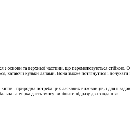
ється з основи та верхньої частини, що перемежовуються стійкою
ся, катаючи кульки лапами. Вона зможе потягнутися і почухати кі
 кігтів - природна потреба цих ласкавих вихованців, і для її за
іальна ганчірка дасть змогу вирішити відразу два завдання: