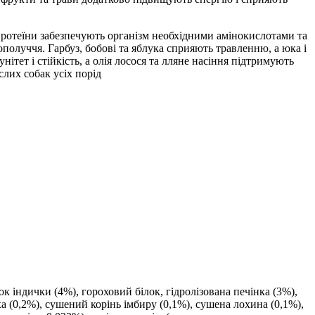
протеїни забезпечують організм необхідними амінокислотами та
олуччя. Гарбуз, бобові та яблука сприяють травленню, а юка і
тет і стійкість, а олія лосося та лляне насіння підтримують
слих собак усіх порід
ок індички (4%), гороховий білок, гідролізована печінка (3%),
ха (0,2%), сушений корінь імбиру (0,1%), сушена лохина (0,1%),