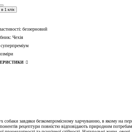
в 1 клік
ластивості:
беззерновий
бник:
Чехія
суперпреміум
розміри
ТЕРИСТИКИ
 собаки завдяки безкомпромісному харчуванню, в якому на перш
омпонентів рецептури повністю відповідають природним потребам
 працездатності та психічної стійкості. Натуральні жири, овочі