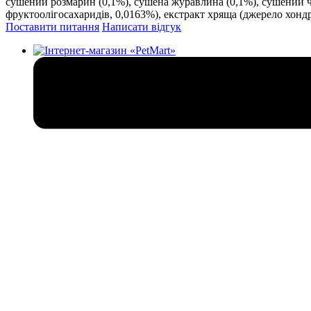
сушений розмарин (0,1%), сушена журавлина (0,1%), сушений че
фруктоолігосахаридів, 0,0163%), екстракт хряща (джерело хонд
Поставити питання
Написати відгук