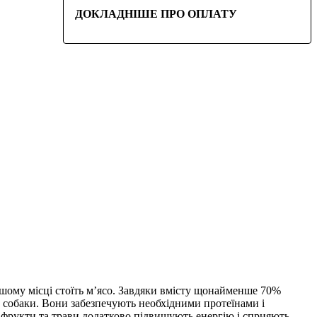
ДОКЛАДНІШЕ ПРО ОПЛАТУ
ому місці стоїть м’ясо. Завдяки вмісту щонайменше 70%
 собаки. Вони забезпечують необхідними протеїнами і
, фрукти та трави додатково підвищують енергію і сприяють