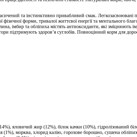
 насичений та інстинктивно привабливий смак. Легкозасвоювані 
ізичної форми, тривалої життєвої енергії та ментального благоп
а, імбир та обліпиха містять антиоксиданти, які зміцнюють імуні
ктори підтримують здоров’я суглобів. Повноцінний корм для доро
14%), яловичий жир (12%), білок качки (10%), гідролізований біл
лія (1%), морква, хлорид калію, горохове борошно, сушена обліпи