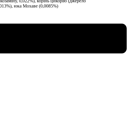
озаміну, 0,022%), корінь цикорію (джерело
,013%), юка Мохаве (0,0085%)