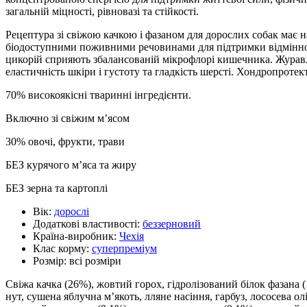
загальній міцності, рівновазі та стійкості.
Рецептура зі свіжою качкою і фазаном для дорослих собак має
біодоступними поживними речовинами для підтримки відмінної ф
цикорій сприяють збалансованій мікрофлорі кишечника. Журавлин
еластичність шкіри і густоту та гладкість шерсті. Хондропроте
70% високоякісні тваринні інгредієнти.
Включно зі свіжим м’ясом
30% овочі, фрукти, трави
БЕЗ курячого м’яса та жиру
БЕЗ зерна та картоплі
Вік:
дорослі
Додаткові властивості:
беззерновий
Країна-виробник:
Чехія
Клас корму:
суперпреміум
Розмір:
всі розміри
Свіжа качка (26%), жовтий горох, гідролізований білок фазана (
нут, сушена яблучна м’якоть, лляне насіння, гарбуз, лососева о