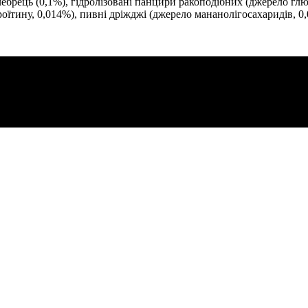
брець (0,1%), гідролізовані панцири ракоподібних (джерело глюк
роїтину, 0,014%), пивні дріжджі (джерело мананолігосахаридів, 0