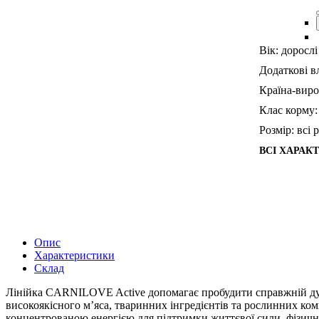
Вік:
дорослі
Додаткові в
Країна-виро
Клас корму:
Розмір:
всі 
ВСІ ХАРАК
Опис
Характеристики
Склад
Лінійка CARNILOVE Active допомагає пробудити справжній дух
високоякісного м’яса, тваринних інгредієнтів та рослинних к
концентрованою енергією для підтримки життєвої сили, фізичної