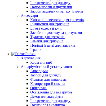
Інструменти для догляду
Наповнювачі й підстилки
Засоби видалення запаху й плям
Аксесуари
Клітки й переноски для гризунів
Будиночки для гризунів
Бігові колеса й кулі
Засоби по догляду за гризунами
Туалети для гризунів
Гамаки для гризунів
Повідці й шлеї для гризунів
Іграшки
Рибки
Харчування
Корм для риб
Акваріумістика й устаткування
Акваріуми
Засоби для догляду
Фільтри для акваріума
Компресори й помпи
Обігрівачі
Освітлення для акваріума
Декор для акваріума
Інструменти для догляду
Ґрунти для акваріума