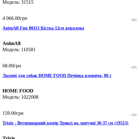
31515
4 066
.
00
грн
AnimAll Fun 88113 Кістка 12см коралова
AnimAll
110581
68
.
00
грн
Ласощі для собак HOME FOOD Печінка яловича, 80 г
HOME FOOD
1022008
159
.
00
грн
Trixie - Ветеринарний комір Триксі на липучці 30-37 см (19513)
Trixie