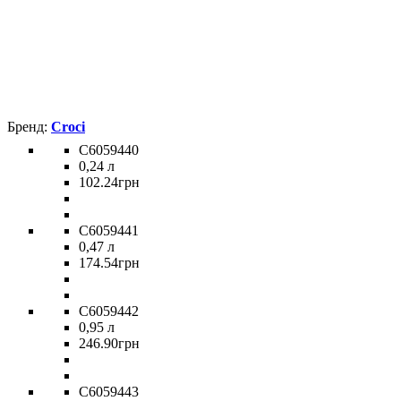
Croci
C6059440
0,24 л
102
.
24
грн
C6059441
0,47 л
174
.
54
грн
C6059442
0,95 л
246
.
90
грн
C6059443