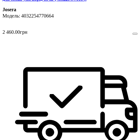
Josera
4032254770664
2 460
.
00
грн