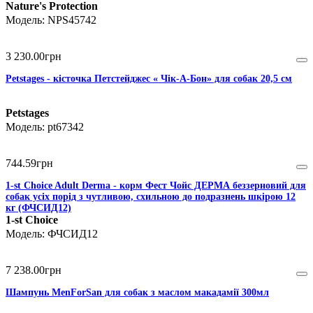
Nature's Protection
NPS45742
3 230
.
00
грн
Petstages - кісточка Петстейджес « Чік-А-Бон» для собак 20,5 см
Petstages
pt67342
744
.
59
грн
1-st Choice Adult Derma - корм Фест Чойс ДЕРМА беззерновий для
собак усіх порід з чутливою, схильною до подразнень шкірою 12
кг (ФЧСИД12)
1-st Choice
ФЧСИД12
7 238
.
00
грн
Шампунь MenForSan для собак з маслом макадамії 300мл