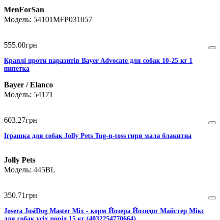
MenForSan
54101MFP031057
555
.
00
грн
Краплі проти паразитів Bayer Advocate для собак 10-25 кг 1
пипетка
Bayer / Elanco
54171
603
.
27
грн
Іграшка для собак Jolly Pets Tug-n-toss гиря мала блакитна
Jolly Pets
445BL
350
.
71
грн
Josera JosiDog Master Mix - корм Йозера Йозидог Майстер Мікс
для собак усіх порід 15 кг (4032254770664)