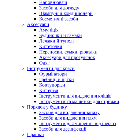
Наповнювачі
Засоби для догляду
Шампуні й кондиціонери
Косметичні засоби
Аксесуари
Амуніція
Будиночки й гамаки
Лежаки й тунелі
Кігтеточки
Переноски, сумки, рюкзаки
Аксесуари для прогулянок
Одяг
Інструменти для краси
Фурмінатори
Гребінці й щітки
Ковтунорізи
Кігтерізи
Інструменти для видалення кліщів
Інструменти та машинки для стрижки
Порядок у будинку
Засоби для видалення запаху
Засоби для видалення плям
Інструменти для чищення від шерсті
Засоби для дезінфекції
Іграшки