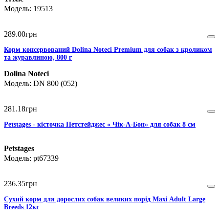
19513
289
.
00
грн
Корм консервований Dolina Noteci Premium для собак з кроликом
та журавлиною, 800 г
Dolina Noteci
DN 800 (052)
281
.
18
грн
Petstages - кісточка Петстейджес « Чік-А-Бон» для собак 8 см
Petstages
pt67339
236
.
35
грн
Сухий корм для дорослих собак великих порід Maxi Adult Large
Breeds 12кг