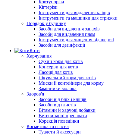
Ковтунорізи
Кігтерізи
Інструменти для видалення кліщів
Інструменти та машинки для стрижки
Порядок у будинку
Засоби для видалення запахів
Засоби для видалення плям
Інструменти для чищення від шерсті
Засоби для дезінфекції
Коти
Харчування
Сухий корм для котів
Консерви для котів
Ласощі для котів
Лікувальний корм для котів
Миски й контейнери для корму
Замінники молока
Здоров'я
Засоби від бліх і кліщів
Засоби від глистів
Вітаміни й харчові добавки
Ветеринарні препарати
Корекція поведінки
Косметика та гігієна
Туалети й аксесуари