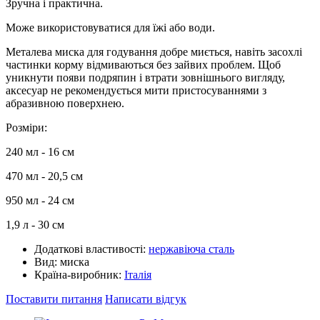
Зручна і практична.
Може використовуватися для їжі або води.
Металева миска для годування добре миється, навіть засохлі
частинки корму відмиваються без зайвих проблем. Щоб
уникнути появи подряпин і втрати зовнішнього вигляду,
аксесуар не рекомендується мити пристосуваннями з
абразивною поверхнею.
Розміри:
240 мл - 16 см
470 мл - 20,5 см
950 мл - 24 см
1,9 л - 30 см
Додаткові властивості:
нержавіюча сталь
Вид:
миска
Країна-виробник:
Італія
Поставити питання
Написати відгук