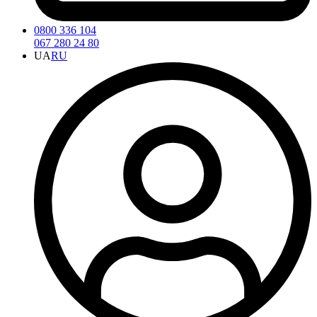
0800 336 104
067 280 24 80
UA
RU