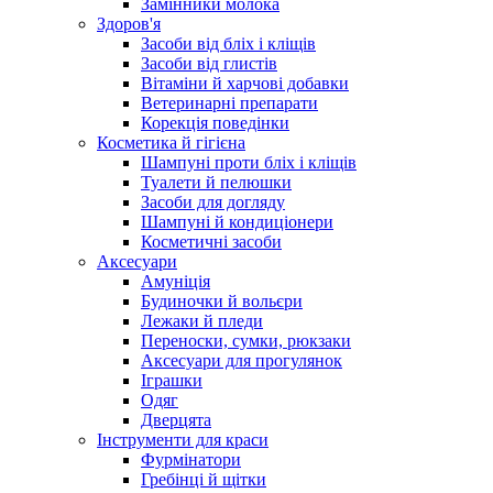
Замінники молока
Здоров'я
Засоби від бліх і кліщів
Засоби від глистів
Вітаміни й харчові добавки
Ветеринарні препарати
Корекція поведінки
Косметика й гігієна
Шампуні проти бліх і кліщів
Туалети й пелюшки
Засоби для догляду
Шампуні й кондиціонери
Косметичні засоби
Аксесуари
Амуніція
Будиночки й вольєри
Лежаки й пледи
Переноски, сумки, рюкзаки
Аксесуари для прогулянок
Іграшки
Одяг
Дверцята
Інструменти для краси
Фурмінатори
Гребінці й щітки