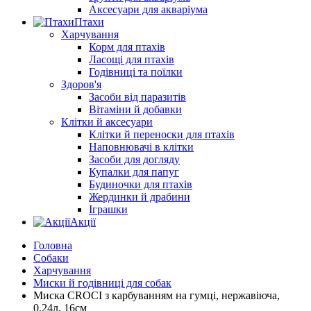
Аксесуари для акваріума
Птахи
Харчування
Корм для птахів
Ласощі для птахів
Годівниці та поїлки
Здоров'я
Засоби від паразитів
Вітаміни й добавки
Клітки й аксесуари
Клітки й переноски для птахів
Наповнювачі в клітки
Засоби для догляду
Купалки для папуг
Будиночки для птахів
Жердинки й драбини
Іграшки
Акції
Головна
Собаки
Харчування
Миски й годівниці для собак
Миска CROCI з карбуванням на гумці, нержавіюча,
0,24л, 16см