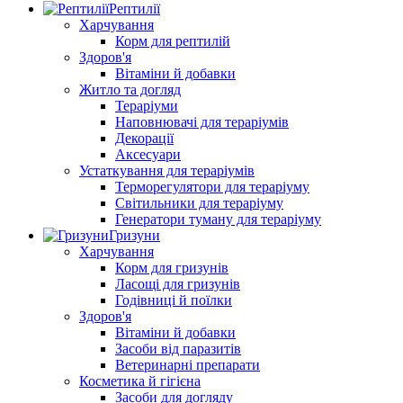
Рептилії
Харчування
Корм для рептилій
Здоров'я
Вітаміни й добавки
Житло та догляд
Тераріуми
Наповнювачі для тераріумів
Декорації
Аксесуари
Устаткування для тераріумів
Терморегулятори для тераріуму
Світильники для тераріуму
Генератори туману для тераріуму
Гризуни
Харчування
Корм для гризунів
Ласощі для гризунів
Годівниці й поїлки
Здоров'я
Вітаміни й добавки
Засоби від паразитів
Ветеринарні препарати
Косметика й гігієна
Засоби для догляду