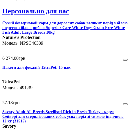
Персонально для вас
Сухий беззерновой корм для дорослих собак великих порід з білою
шерстю з білою рибою Superior Care White Dogs Grain Free White
Fish Adult Large Breeds 10kg
Nature's Protection
NPSC46339
6 274
.
00
грн
Пакети для фекалій TatraPet, 15 пак
TatraPet
491,39
57
.
18
грн
Savory Adult All Breeds Sterilised Rich in Fresh Turkey - корм
Сейворі для стерилізованих собак усих порід зі свіжою індичкою
12 кг (31515)
Savory