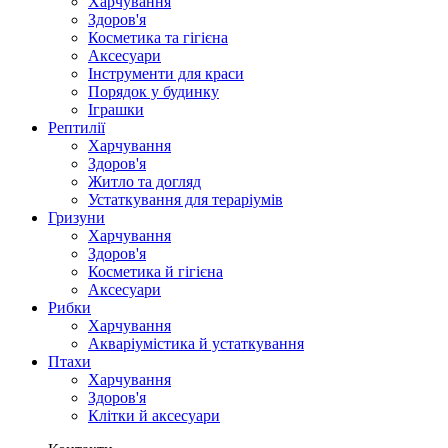
Харчування
Здоров'я
Косметика та гігієна
Аксесуари
Інструменти для краси
Порядок у будинку
Іграшки
Рептилії
Харчування
Здоров'я
Житло та догляд
Устаткування для тераріумів
Гризуни
Харчування
Здоров'я
Косметика й гігієна
Аксесуари
Рибки
Харчування
Акваріумістика й устаткування
Птахи
Харчування
Здоров'я
Клітки й аксесуари