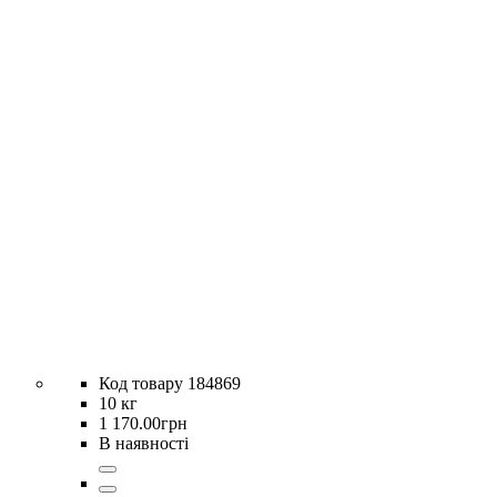
184869
10 кг
1 170
.
00
грн
В наявності