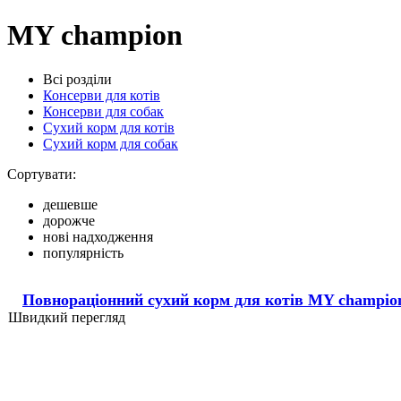
MY champion
Всі розділи
Консерви для котів
Консерви для собак
Сухий корм для котів
Сухий корм для собак
Сортувати:
дешевше
дорожче
нові надходження
популярність
Повнораціонний сухий корм для котів MY champio
Швидкий перегляд