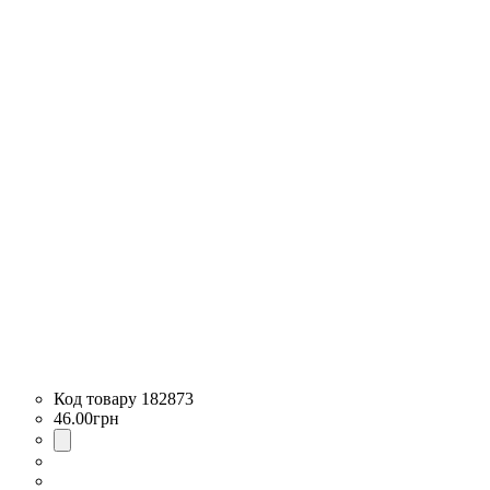
182873
46
.
00
грн