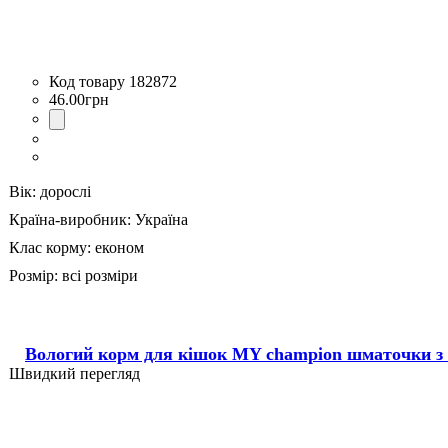
182872
46
.
00
грн
Вік:
дорослі
Країна-виробник:
Україна
Клас корму:
економ
Розмір:
всі розміри
Вологий корм для кішок MY champion шматочки з 
Швидкий перегляд