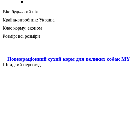
Вік:
будь-який вік
Країна-виробник:
Україна
Клас корму:
економ
Розмір:
всі розміри
Повнораціонний сухий корм для великих собак MY
Швидкий перегляд