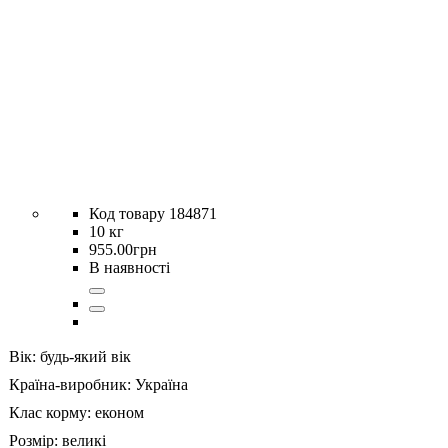
184871
10 кг
955
.
00
грн
В наявності
Вік:
будь-який вік
Країна-виробник:
Україна
Клас корму:
економ
Розмір:
великі