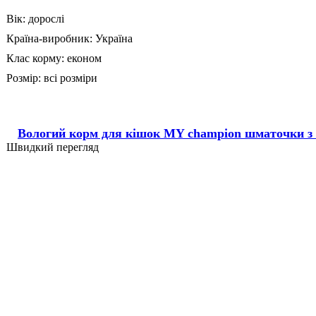
Вік:
дорослі
Країна-виробник:
Україна
Клас корму:
економ
Розмір:
всі розміри
Вологий корм для кішок MY champion шматочки з 
Швидкий перегляд