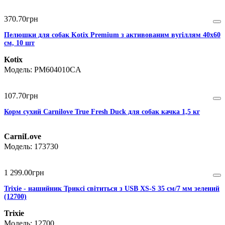
370
.
70
грн
Пелюшки для собак Kotix Premium з активованим вугіллям 40х60
см, 10 шт
Kotix
PM604010CA
107
.
70
грн
Корм сухий Carnilove True Fresh Duck для cобак качка 1,5 кг
CarniLove
173730
1 299
.
00
грн
Trixie - нашийник Триксі світиться з USB XS-S 35 cм/7 мм зелений
(12700)
Trixie
12700