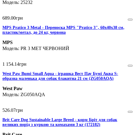
25232
689
.
00
грн
MPS Pratico 3 Metal - Переноска MPS "Pratico 3", 60х40х38 см,
пластик/метал, до 24 кг, червона
MPS
PR 3 MET ЧЕРВОНИЙ
1 154
.
14
грн
West Paw Bumi Small Aqua - іграшка Вест Пау Бумі Аква S-
образна маленька для собак блакитна 21 см (ZG050AQA)
West Paw
ZG050AQA
526
.
07
грн
Brit Care Dog Sustainable Large Breed - корм Бріт для собак
великих порід з куркою та комахами 3 кг (172182)
Brit Care