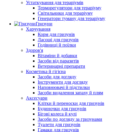
Устаткування для тераріумів
Терморегулятори для тераріуму
Світильники для тераріуму
Генератори туману для тераріуму
Гризуни
Харчування
Корм для гризунів
Ласощі для гризунів
Годівниці й поїлки
Здоров'я
Вітаміни й добавки
Засоби від паразитів
Ветеринарні препарати
Косметика й гігієна
Засоби для догляду
Інструменти для догляду
Наповнювачі й підстилки
Засоби видалення запаху й плям
Аксесуари
Клітки й переноски для гризунів
Будиночки для гризунів
Бігові колеса й кулі
Засоби по догляду за гризунами
Туалети для гризунів
Гамаки для гризунів