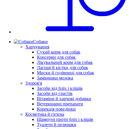
Собаки
Харчування
Сухий корм для собак
Консерви для собак
Лікувальний корм для собак
Ласощі й кістки для собак
Миски й годівниці для собак
Замінники молока
Здоров'я
Засоби від бліх і кліщів
Засоби від глистів
Вітаміни й харчові добавки
Ветеринарні препарати
Корекція поведінки
Косметика й гігієна
Шампуні проти бліх і кліщів
Туалети й пелюшки