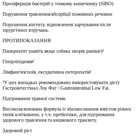
Проліферація бактерій у тонкому кишечнику (SIBO)
Порушення травлення/абсорбції поживних речовин
Порушення апетиту, відновлення харчування після
хірургічних втручань.
ПРОТИПОКАЗАННЯ
Панкреатит (навіть якщо собака хворів раніше)²
Гіперліпідемія²
Лімфангіектазія, ексудативна ентеропатія²
²У цих випадках рекомендовано використовувати дієту
Гастроінтестінал Лоу Фат / Gastrointestinal Low Fat.
Підтримання травної системи
Високозасвоювана формула із збалансованим вмістом різних
типів клітковини, у т.ч. пребіотики, для підтримання
здорового травлення та кишкового транзиту.
Здоровий ріст