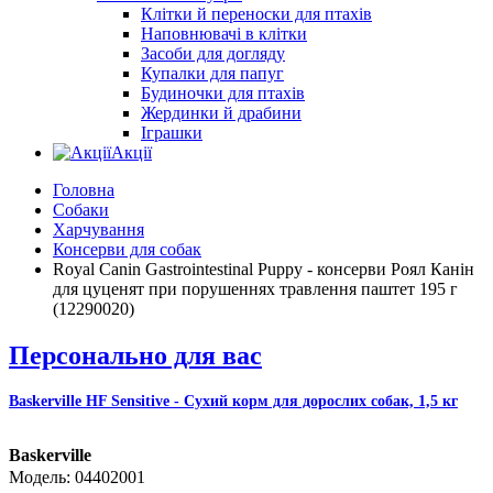
Клітки й переноски для птахів
Наповнювачі в клітки
Засоби для догляду
Купалки для папуг
Будиночки для птахів
Жердинки й драбини
Іграшки
Акції
Головна
Собаки
Харчування
Консерви для собак
Royal Canin Gastrointestinal Puppy - консерви Роял Канін
для цуценят при порушеннях травлення паштет 195 г
(12290020)
Персонально для вас
Baskerville HF Sensitive - Сухий корм для дорослих собак, 1,5 кг
Baskerville
04402001