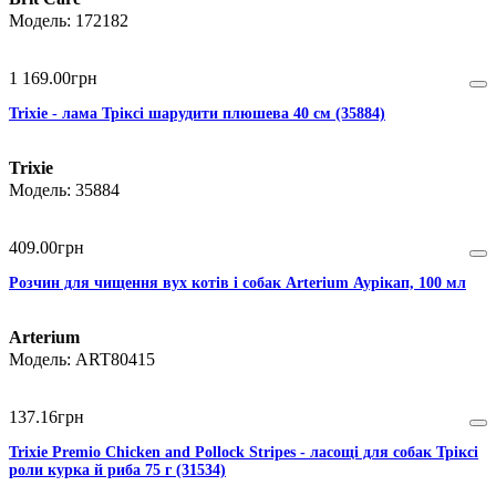
172182
1 169
.
00
грн
Trixie - лама Тріксі шарудити плюшева 40 см (35884)
Trixie
35884
409
.
00
грн
Розчин для чищення вух котів і собак Arterium Аурікап, 100 мл
Arterium
ART80415
137
.
16
грн
Trixie Premio Chicken and Pollock Stripes - ласощі для собак Тріксі
роли курка й риба 75 г (31534)