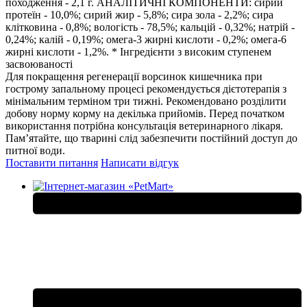
походження - 2,1 г. АНАЛІТИЧНІ КОМПОНЕНТИ: сирий
протеїн - 10,0%; сирий жир - 5,8%; сира зола - 2,2%; сира
клітковина - 0,8%; вологість - 78,5%; кальцій - 0,32%; натрій -
0,24%; калій - 0,19%; омега-3 жирні кислоти - 0,2%; омега-6
жирні кислоти - 1,2%. * Інгредієнти з високим ступенем
засвоюваності
Для покращення регенерації ворсинок кишечника при
гострому запальному процесі рекомендується дієтотерапія з
мінімальним терміном три тижні. Рекомендовано розділити
добову норму корму на декілька прийомів. Перед початком
використання потрібна консультація ветеринарного лікаря.
Пам’ятайте, що тварині слід забезпечити постійний доступ до
питної води.
Поставити питання
Написати відгук