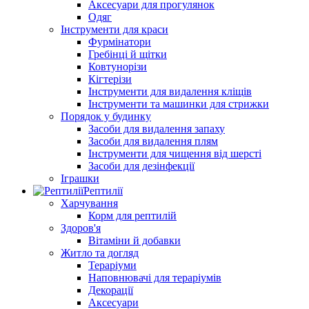
Аксесуари для прогулянок
Одяг
Інструменти для краси
Фурмінатори
Гребінці й щітки
Ковтунорізи
Кігтерізи
Інструменти для видалення кліщів
Інструменти та машинки для стрижки
Порядок у будинку
Засоби для видалення запаху
Засоби для видалення плям
Інструменти для чищення від шерсті
Засоби для дезінфекції
Іграшки
Рептилії
Харчування
Корм для рептилій
Здоров'я
Вітаміни й добавки
Житло та догляд
Тераріуми
Наповнювачі для тераріумів
Декорації
Аксесуари