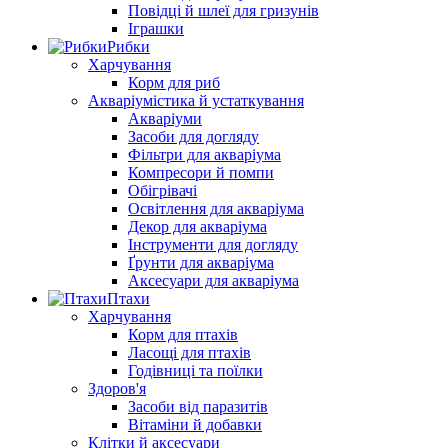
Повідці й шлеї для гризунів
Іграшки
Рибки
Харчування
Корм для риб
Акваріумістика й устаткування
Акваріуми
Засоби для догляду
Фільтри для акваріума
Компресори й помпи
Обігрівачі
Освітлення для акваріума
Декор для акваріума
Інструменти для догляду
Ґрунти для акваріума
Аксесуари для акваріума
Птахи
Харчування
Корм для птахів
Ласощі для птахів
Годівниці та поїлки
Здоров'я
Засоби від паразитів
Вітаміни й добавки
Клітки й аксесуари