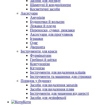
Засоби для догляду
Шампуні й кондиціонери
Косметичні засоби
Аксесуари
Амуніція
Будиночки й вольєри
Лежаки й пледи
Переноски, сумки, рюкзаки
Аксесуари для прогулянок
Іграшки
Одяг
Дверцята
Інструменти для краси
Фурмінатори
Гребінці й щітки
Ковтунорізи
Кігтерізи
Інструменти для видалення кліщів
Інструменти та машинки для стрижки
Порядок у будинку
Засоби для видалення запахів
Засоби для видалення плям
Інструменти для чищення від шерсті
Засоби для дезінфекції
Коти