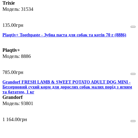
Trixie
31534
135
.
00
грн
Plaqtiv+ Toothpaste - Зубна паста для собак та котів 70 г (8886)
Plaqtiv+
8886
785
.
00
грн
Grandorf FRESH LAMB & SWEET POTATO ADULT DOG MINI -
Беззерновий сухий корм для дорослих собак малих порід з ягням
та бататом, 1 кг
Grandorf
93801
1 164
.
00
грн