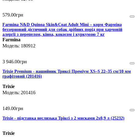
579
.
00
грн
Farmina N&D Quinoa Skin&Coat Adult Mini – корм Фарміна
беззерновий дієтичний для собак дрібних порід при харчовій
алергії з перепелом, кіноа, кокосом і куркумою 7 кг
Farmina
180912
3 946
.
00
грн
Trixie Premium - нашийник Триксі Преміум XS–S 22–35 см/10 мм
графітовий (201416)
Trixie
201416
149
.
00
грн
Trixie - підставка неслизька Тріксі з 2 мисками 2х0,9 л (25232)
Trixie