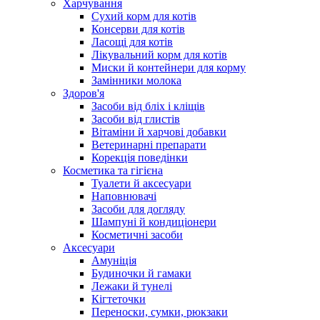
Харчування
Сухий корм для котів
Консерви для котів
Ласощі для котів
Лікувальний корм для котів
Миски й контейнери для корму
Замінники молока
Здоров'я
Засоби від бліх і кліщів
Засоби від глистів
Вітаміни й харчові добавки
Ветеринарні препарати
Корекція поведінки
Косметика та гігієна
Туалети й аксесуари
Наповнювачі
Засоби для догляду
Шампуні й кондиціонери
Косметичні засоби
Аксесуари
Амуніція
Будиночки й гамаки
Лежаки й тунелі
Кігтеточки
Переноски, сумки, рюкзаки