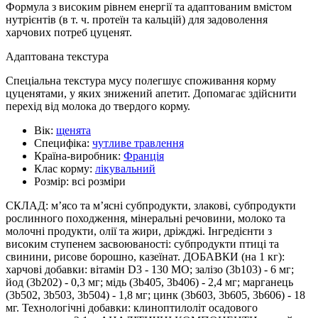
Формула з високим рівнем енергії та адаптованим вмістом
нутрієнтів (в т. ч. протеїн та кальцій) для задоволення
харчових потреб цуценят.
Адаптована текстура
Спеціальна текстура мусу полегшує споживання корму
цуценятами, у яких знижений апетит. Допомагає здійснити
перехід від молока до твердого корму.
Вік:
щенята
Специфіка:
чутливе травлення
Країна-виробник:
Франція
Клас корму:
лікувальний
Розмір:
всі розміри
СКЛАД: м’ясо та м’ясні субпродукти, злакові, субпродукти
рослинного походження, мінеральні речовини, молоко та
молочні продукти, олії та жири, дріжджі. Інгредієнти з
високим ступенем засвоюваності: субпродукти птиці та
свинини, рисове борошно, казеїнат. ДОБАВКИ (на 1 кг):
харчові добавки: вітамін D3 - 130 МО; залiзо (3b103) - 6 мг;
йод (3b202) - 0,3 мг; мiдь (3b405, 3b406) - 2,4 мг; марганець
(3b502, 3b503, 3b504) - 1,8 мг; цинк (3b603, 3b605, 3b606) - 18
мг. Технологічні добавки: клиноптилоліт осадового