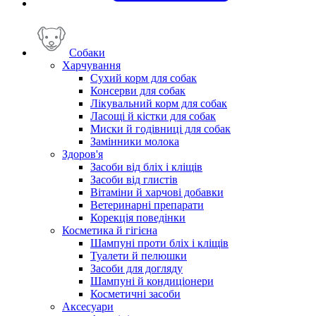
Собаки
Харчування
Сухий корм для собак
Консерви для собак
Лікувальний корм для собак
Ласощі й кістки для собак
Миски й годівниці для собак
Замінники молока
Здоров'я
Засоби від бліх і кліщів
Засоби від глистів
Вітаміни й харчові добавки
Ветеринарні препарати
Корекція поведінки
Косметика й гігієна
Шампуні проти бліх і кліщів
Туалети й пелюшки
Засоби для догляду
Шампуні й кондиціонери
Косметичні засоби
Аксесуари