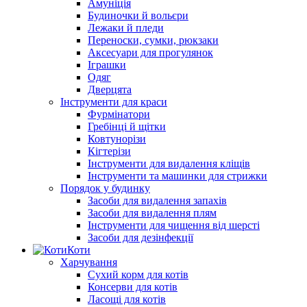
Амуніція
Будиночки й вольєри
Лежаки й пледи
Переноски, сумки, рюкзаки
Аксесуари для прогулянок
Іграшки
Одяг
Дверцята
Інструменти для краси
Фурмінатори
Гребінці й щітки
Ковтунорізи
Кігтерізи
Інструменти для видалення кліщів
Інструменти та машинки для стрижки
Порядок у будинку
Засоби для видалення запахів
Засоби для видалення плям
Інструменти для чищення від шерсті
Засоби для дезінфекції
Коти
Харчування
Сухий корм для котів
Консерви для котів
Ласощі для котів