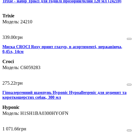
Trixie - набір Тріксі для годівлі прозорий/білий 120 мл (24210)
Trixie
24210
339
.
00
грн
Миска CROCI Roxy принт глазур, в асортименті, нержавіюча,
0,45л, 14см
Croci
C6059283
275
.
22
грн
Гіпоалергенний шампунь Hyponic Hypoallergenic для цуценят та
короткошерстих собак, 300 мл
Hyponic
H1SH1BA0300HYOFN
1 071
.
66
грн