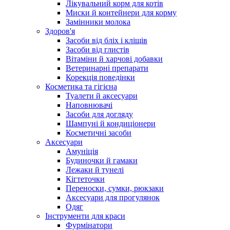
Лікувальний корм для котів
Миски й контейнери для корму
Замінники молока
Здоров'я
Засоби від бліх і кліщів
Засоби від глистів
Вітаміни й харчові добавки
Ветеринарні препарати
Корекція поведінки
Косметика та гігієна
Туалети й аксесуари
Наповнювачі
Засоби для догляду
Шампуні й кондиціонери
Косметичні засоби
Аксесуари
Амуніція
Будиночки й гамаки
Лежаки й тунелі
Кігтеточки
Переноски, сумки, рюкзаки
Аксесуари для прогулянок
Одяг
Інструменти для краси
Фурмінатори