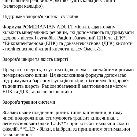
спеціальним речовинам, які зв'язують кальцій у слині
(хелатори кальцію).
Підтримка здоров'я кісток і суглобів
Формула POMERANIAN ADULT містить адаптовану
кількість мінеральних речовин, які допомагають підтримувати
здоров'я кісток і суглобів. Раціон збагачений ЕПК та ДГК*.
*Ейкозапентаєнова (ЕПК) та доказегексаєнова (ДГК) кислоти
- поліненасичені жирні кислоти класу Омега-3.
Здоров'я шкіри та якість шерсті
Прекрасна шерсть, з густим підшерстям зі звичайними рисами
померанського шпіца. Ця ексклюзивна формула допомагає
підтримувати бар'єрну функцію шкіри, підтримує її здоров'я
та живить шерсть. Раціон збагачений адаптованим вмістом
ЕПК та ДГК та олією огірочника.
Здоров'я травної системи
Збалансоване поєднання різних типів клітковини, в тому
числі подорожника, стимулюють транзит кишечника, а
легкозасвоювані білки L.I.P.** сприяють оптимальній якості
фікалій. **L.I.P. - білки, відібрані за принципом оптимальної
засвоюваності.