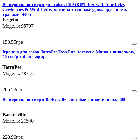
Консервований корм для собак ISEGRIM Deer with Sunchoke,
Cowberries & Wild Herbs, оленина з топінамбуром, брусницею,
травами, 400 г
Isegrim
95707
158
.
55
грн
Іграшка для собак TatraPet Toys Fun латексна Миша з пищалкою,
22 см (різні кольори)
TatraPet
487,72
205
.
53
грн
Консервований корм Baskerville для собак з яловичиною, 800 г
Baskerville
21540
228
.
90
грн