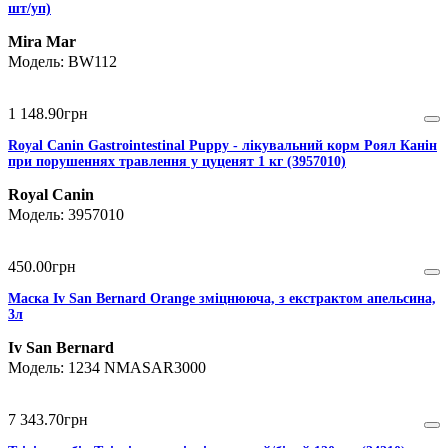
шт/уп)
Mira Mar
BW112
1 148
.
90
грн
Royal Canin Gastrointestinal Puppy - лікувальний корм Роял Канін
при порушеннях травлення у цуценят 1 кг (3957010)
Royal Canin
3957010
450
.
00
грн
Маска Iv San Bernard Orange зміцнююча, з екстрактом апельсина,
3л
Iv San Bernard
1234 NMASAR3000
7 343
.
70
грн