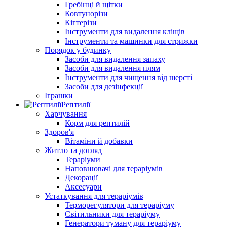
Гребінці й щітки
Ковтунорізи
Кігтерізи
Інструменти для видалення кліщів
Інструменти та машинки для стрижки
Порядок у будинку
Засоби для видалення запаху
Засоби для видалення плям
Інструменти для чищення від шерсті
Засоби для дезінфекції
Іграшки
Рептилії
Харчування
Корм для рептилій
Здоров'я
Вітаміни й добавки
Житло та догляд
Тераріуми
Наповнювачі для тераріумів
Декорації
Аксесуари
Устаткування для тераріумів
Терморегулятори для тераріуму
Світильники для тераріуму
Генератори туману для тераріуму