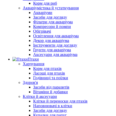
Корм для риб
Акваріумістика й устаткування
Акваріуми
Засоби для догляду
Фільтри для акваріума
Компресори й помпи
Обігрівачі
Освітлення для акваріума
Декор для акваріума
Інструменти для догляду
Ґрунти для акваріума
Аксесуари для акваріума
Птахи
Харчування
Корм для птахів
Ласощі для птахів
Годівниці та поїлки
Здоров'я
Засоби від паразитів
Вітаміни й добавки
Клітки й аксесуари
Клітки й переноски для птахів
Наповнювачі в клітки
Засоби для догляду
Купалки для папуг