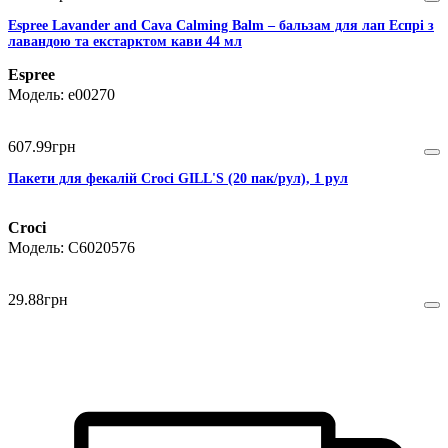
Espree Lavander and Cava Calming Balm – бальзам для лап Еспрі з
лавандою та екстарктом кави 44 мл
Espree
e00270
607
.
99
грн
Пакети для фекалій Сroci GILL'S (20 пак/рул), 1 рул
Croci
C6020576
29
.
88
грн