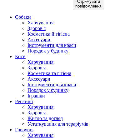
Отримувати
повідомлення
Собаки
Харчування
Здоров'я
Косметика й гігієна
Аксесуари
Інструменти для краси
Порядок у будинку
Коти
Харчування
Здоров'я
Косметика та гігієна
Аксесуари
Інструменти для краси
Порядок у будинку
Іграшки
Рептилії
Харчування
Здоров'я
Житло та догляд
Устаткування для тераріумів
Гризуни
Харчування