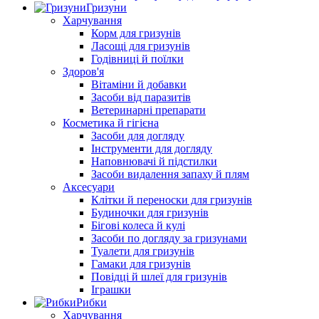
Гризуни
Харчування
Корм для гризунів
Ласощі для гризунів
Годівниці й поїлки
Здоров'я
Вітаміни й добавки
Засоби від паразитів
Ветеринарні препарати
Косметика й гігієна
Засоби для догляду
Інструменти для догляду
Наповнювачі й підстилки
Засоби видалення запаху й плям
Аксесуари
Клітки й переноски для гризунів
Будиночки для гризунів
Бігові колеса й кулі
Засоби по догляду за гризунами
Туалети для гризунів
Гамаки для гризунів
Повідці й шлеї для гризунів
Іграшки
Рибки
Харчування