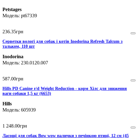
Petstages
pt67339
236
.
35
грн
Серветки вологі для собак і котів Inodorina Refresh Talcum з
тальком, 110 шт
Inodorina
230.0120.007
587
.
00
грн
Hills PD Canine r/d Weight Reduction - корм Хілс для зниження
ваги собаки 1,5 кг (6653)
Hills
605939
1 248
.
00
грн
Ласощі для собак Bow wow палички з печінкою птиці, 12 см (45