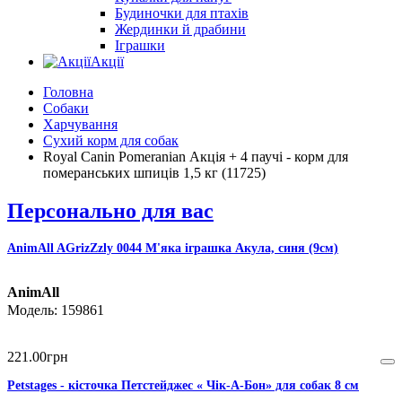
Будиночки для птахів
Жердинки й драбини
Іграшки
Акції
Головна
Собаки
Харчування
Сухий корм для собак
Royal Canin Pomeranian Акція + 4 паучі - корм для
померанських шпиців 1,5 кг (11725)
Персонально для вас
AnimAll AGrizZzly 0044 М'яка іграшка Акула, синя (9см)
AnimAll
159861
221
.
00
грн
Petstages - кісточка Петстейджес « Чік-А-Бон» для собак 8 см