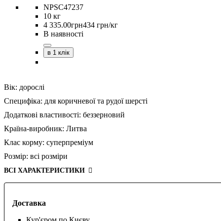
NPSC47237
10 кг
4 335
.
00
грн
434 грн/кг
В наявності
в 1 клік
Вік:
дорослі
Специфіка:
для коричневої та рудої шерсті
Додаткові властивості:
беззерновий
Країна-виробник:
Литва
Клас корму:
суперпреміум
Розмір:
всі розміри
ВСІ ХАРАКТЕРИСТИКИ
Доставка
Кур'єром по Києву