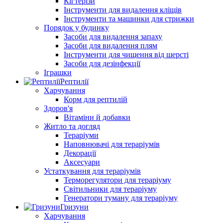
Кігтерізи
Інструменти для видалення кліщів
Інструменти та машинки для стрижки
Порядок у будинку
Засоби для видалення запаху
Засоби для видалення плям
Інструменти для чищення від шерсті
Засоби для дезінфекції
Іграшки
Рептилії
Харчування
Корм для рептилій
Здоров'я
Вітаміни й добавки
Житло та догляд
Тераріуми
Наповнювачі для тераріумів
Декорації
Аксесуари
Устаткування для тераріумів
Терморегулятори для тераріуму
Світильники для тераріуму
Генератори туману для тераріуму
Гризуни
Харчування