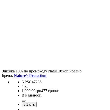
Знижка 10% по промокоду
Natur10
скопійовано
Nature's Protection
NPSC47236
4 кг
1 909
.
00
грн
477 грн/кг
В наявності
в 1 клік