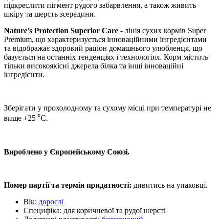
підкреслити пігмент рудого забарвлення, а також живить
шкіру та шерсть зсередини.
Nature's Protection Superior Care
- лінія сухих кормів Super
Premium, що характеризується інноваційними інгредієнтами
та відображає здоровий раціон домашнього улюбленця, що
базується на останніх тенденціях і технологіях. Корм містить
тільки високоякісні джерела білка та інші інноваційні
інгредієнти.
Зберігати у прохолодному та сухому місці при температурі не
вище +25 ⁰C.
Вироблено у Європейському Союзі.
Номер партії та термін придатності:
дивитись на упаковці.
Вік:
дорослі
Специфіка:
для коричневої та рудої шерсті