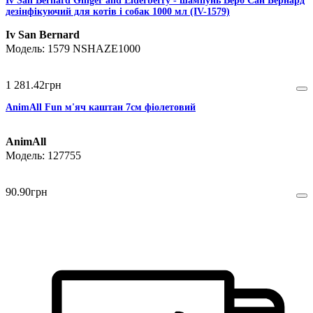
Iv San Bernard Ginger and Elderberry - шампунь Верб Сан Бернард
дезінфікуючий для котів і собак 1000 мл (IV-1579)
Iv San Bernard
1579 NSHAZE1000
1 281
.
42
грн
AnimAll Fun м'яч каштан 7см фіолетовий
AnimAll
127755
90
.
90
грн