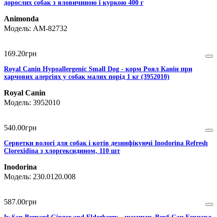
дорослих собак з яловичиною і куркою 400 г
Animonda
AM-82732
169
.
20
грн
Royal Canin Hypoallergenic Small Dog - корм Роял Канін при
харчових алергіях у собак малих порід 1 кг (3952010)
Royal Canin
3952010
540
.
00
грн
Серветки вологі для собак і котів дезинфікуючі Inodorina Refresh
Clorexidina з хлоргексидином, 110 шт
Inodorina
230.0120.008
587
.
00
грн