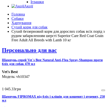
Іграшки
Акції
Головна
Собаки
Харчування
Сухий корм для собак
Сухий беззерновий корм для дорослих собак всіх порід з
рудим забарвленням шерсті Superior Care Red Coat Grain
Free Adult All Breeds with Lamb 10 кг
Персонально для вас
Шампунь-спрей Vet`s Best Natural Anti-Flea Spray-Shampoo проти
бліх для собак 470 мл
Vet's Best
vb10347
1 045
.
33
грн
Шампунь FIPROMAX від бліх і клішів для кошенят і цуценят, 250
мл