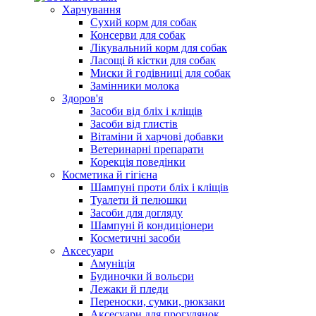
Харчування
Сухий корм для собак
Консерви для собак
Лікувальний корм для собак
Ласощі й кістки для собак
Миски й годівниці для собак
Замінники молока
Здоров'я
Засоби від бліх і кліщів
Засоби від глистів
Вітаміни й харчові добавки
Ветеринарні препарати
Корекція поведінки
Косметика й гігієна
Шампуні проти бліх і кліщів
Туалети й пелюшки
Засоби для догляду
Шампуні й кондиціонери
Косметичні засоби
Аксесуари
Амуніція
Будиночки й вольєри
Лежаки й пледи
Переноски, сумки, рюкзаки
Аксесуари для прогулянок