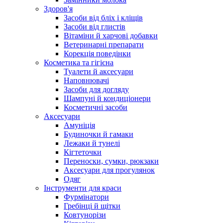
Здоров'я
Засоби від бліх і кліщів
Засоби від глистів
Вітаміни й харчові добавки
Ветеринарні препарати
Корекція поведінки
Косметика та гігієна
Туалети й аксесуари
Наповнювачі
Засоби для догляду
Шампуні й кондиціонери
Косметичні засоби
Аксесуари
Амуніція
Будиночки й гамаки
Лежаки й тунелі
Кігтеточки
Переноски, сумки, рюкзаки
Аксесуари для прогулянок
Одяг
Інструменти для краси
Фурмінатори
Гребінці й щітки
Ковтунорізи