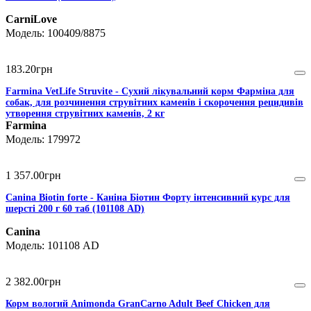
CarniLove
100409/8875
183
.
20
грн
Farmina VetLife Struvite - Сухий лікувальний корм Фарміна для
собак, для розчинення струвітних каменів і скорочення рецидивів
утворення струвітних каменів, 2 кг
Farmina
179972
1 357
.
00
грн
Canina Biotin forte - Каніна Біотин Форту інтенсивний курс для
шерсті 200 г 60 таб (101108 AD)
Canina
101108 AD
2 382
.
00
грн
Корм вологий Animonda GranCarno Adult Beef Chicken для