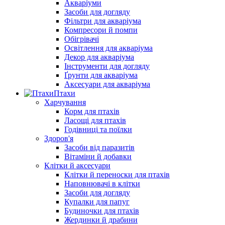
Акваріуми
Засоби для догляду
Фільтри для акваріума
Компресори й помпи
Обігрівачі
Освітлення для акваріума
Декор для акваріума
Інструменти для догляду
Ґрунти для акваріума
Аксесуари для акваріума
Птахи
Харчування
Корм для птахів
Ласощі для птахів
Годівниці та поїлки
Здоров'я
Засоби від паразитів
Вітаміни й добавки
Клітки й аксесуари
Клітки й переноски для птахів
Наповнювачі в клітки
Засоби для догляду
Купалки для папуг
Будиночки для птахів
Жердинки й драбини