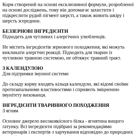
Корм створений на основі ексклюзивної формули, розробленої
на основі досліджень, тому він допомагає захистити і
підкреслити рудий пігмент шерсті, а також живить шкіру і
шерсть зсередини.
БЕЗЗЕРНОВІ ІНГРЕДІЄНТИ
Підходить для чутливих і алергічних улюбленців.
Не містить інгредієнтів зернового походження, які можуть
викликати алергічні реакції. Підходить для тварин із
чутливою травною системою, не обтяжує травний тракт.
З КАЛЕНДУЛОЮ
Для підтримки імунної системи
До складу корму входять кільця календули, які відомі своїми
протизапальними властивостями і сприяють зміцненню
імунітету вихованця.
ІНГРЕДІЄНТИ ТВАРИННОГО ПОХОДЖЕННЯ
З ягням
Основне джерело високоякісного білка - ягнятина вищого
ґатунку. Всі інгредієнти підібрані за рекомендаціями
ветеринарів і експертів з харчування відповідно до природних