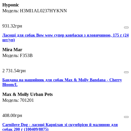
Hyponic
H3MI1AL0237HYKNN
931
.
32
грн
Ласощі для собак Bow wow супер ковбаски з яловичиною, 175 г (24
шт/уп)
Mira Mar
F353B
2 731
.
54
грн
Бандана на нашийник для собак Max & Molly Bandana - Cherry
Bloom/L
Max & Molly Urban Pets
701201
408
.
00
грн
Carnilove Dog - ласощі Карнілав зі скумбрією й малиною для
собак 200 г (100409/8875)