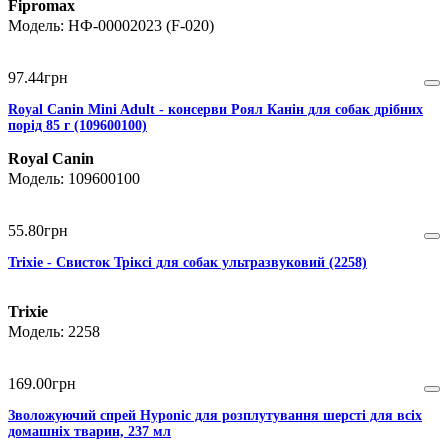
Fipromax
НФ-00002023 (F-020)
97
.
44
грн
Royal Canin Mini Adult - консерви Роял Канін для собак дрібних
порід 85 г (109600100)
Royal Canin
109600100
55
.
80
грн
Trixie - Свисток Тріксі для собак ультразвуковий (2258)
Trixie
2258
169
.
00
грн
Зволожуючий спрей Hyponic для розплутування шерсті для всіх
домашніх тварин, 237 мл