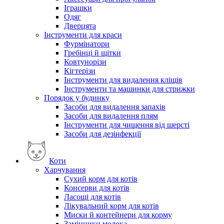
Іграшки
Одяг
Дверцята
Інструменти для краси
Фурмінатори
Гребінці й щітки
Ковтунорізи
Кігтерізи
Інструменти для видалення кліщів
Інструменти та машинки для стрижки
Порядок у будинку
Засоби для видалення запахів
Засоби для видалення плям
Інструменти для чищення від шерсті
Засоби для дезінфекції
Коти
Харчування
Сухий корм для котів
Консерви для котів
Ласощі для котів
Лікувальний корм для котів
Миски й контейнери для корму
Замінники молока