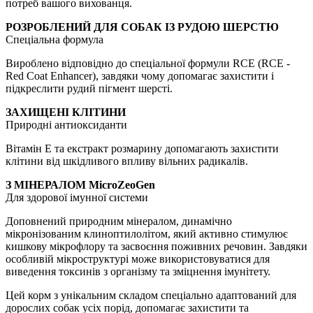
потреб вашого вихованця.
РОЗРОБЛЕНИЙ ДЛЯ СОБАК ІЗ РУДОЮ ШЕРСТЮ
Спеціальна формула
Вироблено відповідно до спеціальної формули RCE (RCE -
Red Coat Enhancer), завдяки чому допомагає захистити і
підкреслити рудий пігмент шерсті.
ЗАХИЩЕНІ КЛІТИНИ
Природні антиоксиданти
Вітамін Е та екстракт розмарину допомагають захистити
клітини від шкідливого впливу вільних радикалів.
З МІНЕРАЛОМ MicroZeoGen
Для здорової імунної системи
Доповнений природним мінералом, динамічно
мікронізованим клиноптилолітом, який активно стимулює
кишкову мікрофлору та засвоєння поживних речовин. Завдяки
особливій мікроструктурі може використовуватися для
виведення токсинів з організму та зміцнення імунітету.
Цей корм з унікальним складом спеціально адаптований для
дорослих собак усіх порід, допомагає захистити та