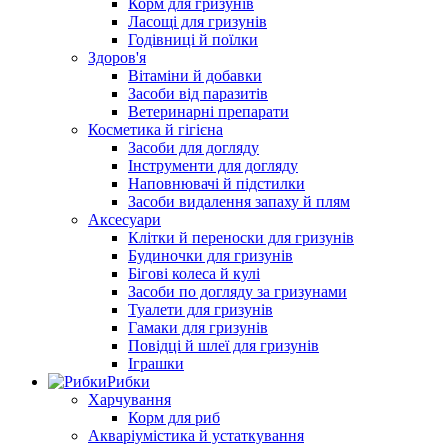
Корм для гризунів
Ласощі для гризунів
Годівниці й поїлки
Здоров'я
Вітаміни й добавки
Засоби від паразитів
Ветеринарні препарати
Косметика й гігієна
Засоби для догляду
Інструменти для догляду
Наповнювачі й підстилки
Засоби видалення запаху й плям
Аксесуари
Клітки й переноски для гризунів
Будиночки для гризунів
Бігові колеса й кулі
Засоби по догляду за гризунами
Туалети для гризунів
Гамаки для гризунів
Повідці й шлеї для гризунів
Іграшки
Рибки
Харчування
Корм для риб
Акваріумістика й устаткування