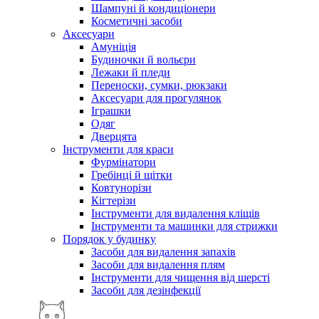
Шампуні й кондиціонери
Косметичні засоби
Аксесуари
Амуніція
Будиночки й вольєри
Лежаки й пледи
Переноски, сумки, рюкзаки
Аксесуари для прогулянок
Іграшки
Одяг
Дверцята
Інструменти для краси
Фурмінатори
Гребінці й щітки
Ковтунорізи
Кігтерізи
Інструменти для видалення кліщів
Інструменти та машинки для стрижки
Порядок у будинку
Засоби для видалення запахів
Засоби для видалення плям
Інструменти для чищення від шерсті
Засоби для дезінфекції