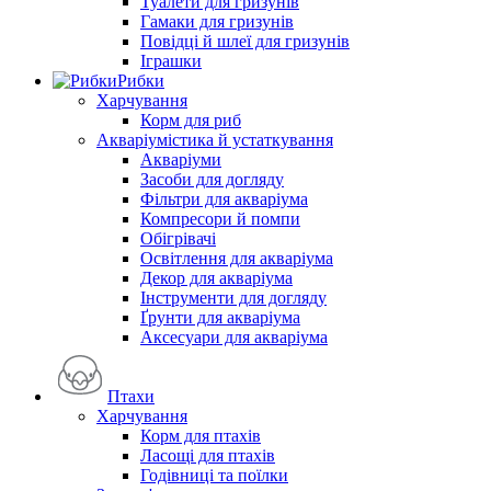
Туалети для гризунів
Гамаки для гризунів
Повідці й шлеї для гризунів
Іграшки
Рибки
Харчування
Корм для риб
Акваріумістика й устаткування
Акваріуми
Засоби для догляду
Фільтри для акваріума
Компресори й помпи
Обігрівачі
Освітлення для акваріума
Декор для акваріума
Інструменти для догляду
Ґрунти для акваріума
Аксесуари для акваріума
Птахи
Харчування
Корм для птахів
Ласощі для птахів
Годівниці та поїлки