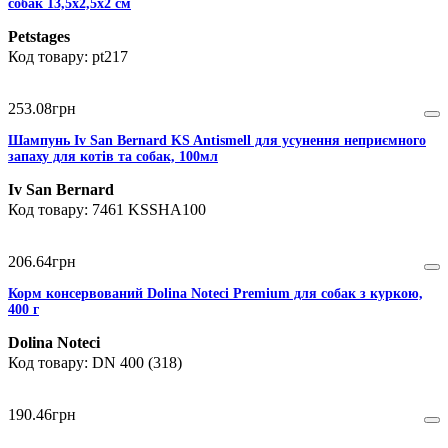
собак 13,5х2,5х2 см
Petstages
pt217
253
.
08
грн
Шампунь Iv San Bernard KS Antismell для усунення неприємного
запаху для котів та собак, 100мл
Iv San Bernard
7461 KSSHA100
206
.
64
грн
Корм консервований Dolina Noteci Premium для собак з куркою,
400 г
Dolina Noteci
DN 400 (318)
190
.
46
грн