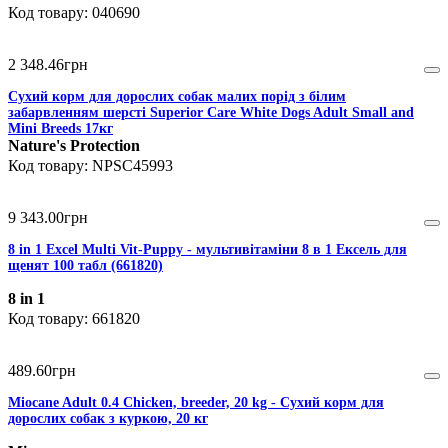
040690
2 348
.
46
грн
Сухий корм для дорослих собак малих порід з білим
забарвленням шерсті Superior Care White Dogs Adult Small and
Mini Breeds 17кг
Nature's Protection
NPSC45993
9 343
.
00
грн
8 in 1 Excel Multi Vit-Puppy - мультивітаміни 8 в 1 Ексель для
щенят 100 табл (661820)
8 in 1
661820
489
.
60
грн
Miocane Adult 0.4 Chicken, breeder, 20 kg - Сухий корм для
дорослих собак з куркою, 20 кг