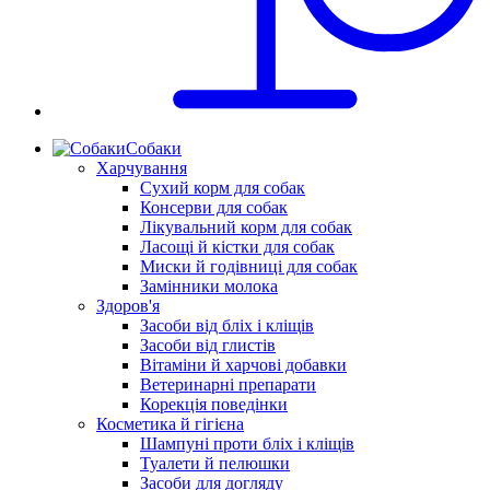
Собаки
Харчування
Сухий корм для собак
Консерви для собак
Лікувальний корм для собак
Ласощі й кістки для собак
Миски й годівниці для собак
Замінники молока
Здоров'я
Засоби від бліх і кліщів
Засоби від глистів
Вітаміни й харчові добавки
Ветеринарні препарати
Корекція поведінки
Косметика й гігієна
Шампуні проти бліх і кліщів
Туалети й пелюшки
Засоби для догляду