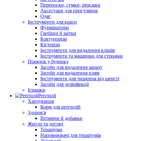
Переноски, сумки, рюкзаки
Аксесуари для прогулянок
Одяг
Інструменти для краси
Фурмінатори
Гребінці й щітки
Ковтунорізи
Кігтерізи
Інструменти для видалення кліщів
Інструменти та машинки для стрижки
Порядок у будинку
Засоби для видалення запаху
Засоби для видалення плям
Інструменти для чищення від шерсті
Засоби для дезінфекції
Іграшки
Рептилії
Харчування
Корм для рептилій
Здоров'я
Вітаміни й добавки
Житло та догляд
Тераріуми
Наповнювачі для тераріумів
Декорації