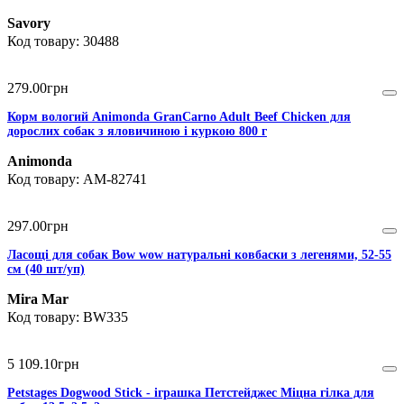
Savory
30488
279
.
00
грн
Корм вологий Animonda GranCarno Adult Beef Chicken для
дорослих собак з яловичиною і куркою 800 г
Animonda
AM-82741
297
.
00
грн
Ласощі для собак Bow wow натуральні ковбаски з легенями, 52-55
см (40 шт/уп)
Mira Mar
BW335
5 109
.
10
грн
Petstages Dogwood Stick - іграшка Петстейджес Міцна гілка для