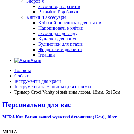
Здоров'я
Засоби від паразитів
Вітаміни й добавки
Клітки й аксесуари
Клітки й переноски для птахів
Наповнювачі в клітки
Засоби для догляду
Купалки для папуг
Будиночки для птахів
Жердинки й драбини
Іграшки
Акції
Головна
Собаки
Інструменти для краси
Інструменти та машинки для стрижки
Тример Croci Vanity зі змінним лезом, 18мм, 6х15см
Персонально для вас
MERA Kau Barren великі жувальні батончики (12см), 10 кг
MERA