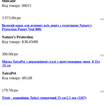
Miocane
08015
3 973
.
00
грн
Вологий корм для цуценят всіх порід з телятиною Nature's
Protection Puppy Veal 800г
Nature's Protection
KIK45088
390
.
00
грн
Миска TatraPet з нержавіючої сталі з прогумованим дном, 0,55л
/11 см
TatraPet
483,08
179
.
70
грн
Trixie - нашийник Тріксі трирядний 55 см/2.5 мм (2267)