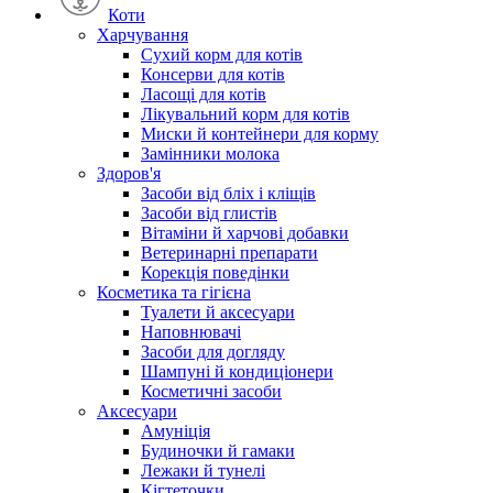
Коти
Харчування
Сухий корм для котів
Консерви для котів
Ласощі для котів
Лікувальний корм для котів
Миски й контейнери для корму
Замінники молока
Здоров'я
Засоби від бліх і кліщів
Засоби від глистів
Вітаміни й харчові добавки
Ветеринарні препарати
Корекція поведінки
Косметика та гігієна
Туалети й аксесуари
Наповнювачі
Засоби для догляду
Шампуні й кондиціонери
Косметичні засоби
Аксесуари
Амуніція
Будиночки й гамаки
Лежаки й тунелі
Кігтеточки