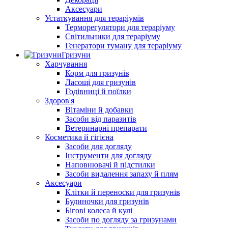
Аксесуари
Устаткування для тераріумів
Терморегулятори для тераріуму
Світильники для тераріуму
Генератори туману для тераріуму
Гризуни
Харчування
Корм для гризунів
Ласощі для гризунів
Годівниці й поїлки
Здоров'я
Вітаміни й добавки
Засоби від паразитів
Ветеринарні препарати
Косметика й гігієна
Засоби для догляду
Інструменти для догляду
Наповнювачі й підстилки
Засоби видалення запаху й плям
Аксесуари
Клітки й переноски для гризунів
Будиночки для гризунів
Бігові колеса й кулі
Засоби по догляду за гризунами