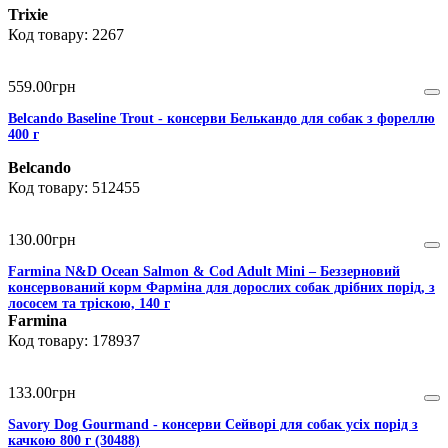
Trixie
2267
559
.
00
грн
Belcando Baseline Trout - консерви Белькандо для собак з фореллю
400 г
Belcando
512455
130
.
00
грн
Farmina N&D Ocean Salmon & Cod Adult Mini – Беззерновий
консервований корм Фарміна для дорослих собак дрібних порід, з
лососем та тріскою, 140 г
Farmina
178937
133
.
00
грн
Savory Dog Gourmand - консерви Сейворі для собак усіх порід з
качкою 800 г (30488)