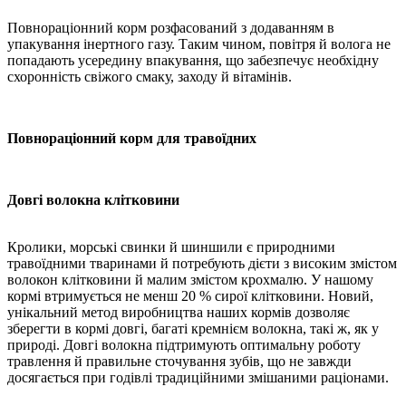
Повнораціонний корм розфасований з додаванням в
упакування інертного газу. Таким чином, повітря й волога не
попадають усередину впакування, що забезпечує необхідну
схоронність свіжого смаку, заходу й вітамінів.
Повнораціонний корм для травоїдних
Довгі волокна клітковини
Кролики, морські свинки й шиншили є природними
травоїдними тваринами й потребують дієти з високим змістом
волокон клітковини й малим змістом крохмалю. У нашому
кормі втримується не менш 20 % сирої клітковини. Новий,
унікальний метод виробництва наших кормів дозволяє
зберегти в кормі довгі, багаті кремнієм волокна, такі ж, як у
природі. Довгі волокна підтримують оптимальну роботу
травлення й правильне сточування зубів, що не завжди
досягається при годівлі традиційними змішаними раціонами.