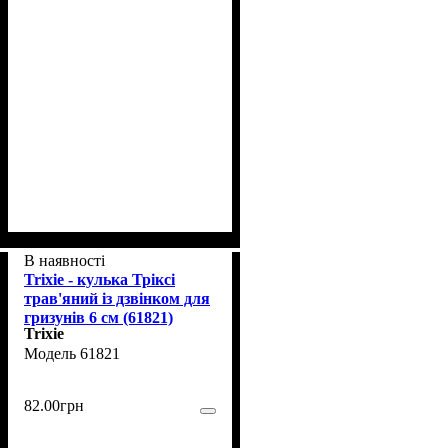
В наявності
Trixie - кулька Тріксі
трав'яний із дзвінком для
гризунів 6 см (61821)
Trixie
61821
82
.
00
грн