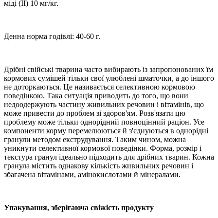
міді (II) 10 мг/кг.
Денна норма годівлі: 40-60 г.
Дрібні свійські тварина часто вибирають із запропонованих їм
кормових сумішей тільки свої улюблені шматочки, а до іншого
не доторкаються. Це називається селективною кормовою
поведінкою. Така ситуація приводить до того, що вони
недоодержують частину живильних речовин і вітамінів, що
може привести до проблем зі здоров'ям. Розв'язати цю
проблему може тільки однорідний повноцінний раціон. Усе
компоненти корму перемелюються й з'єднуються в однорідні
гранули методом екструдування. Таким чином, можна
уникнути селективної кормової поведінки. Форма, розмір і
текстура гранул ідеально підходить для дрібних тварин. Кожна
гранула містить однакову кількість живильних речовин і
збагачена вітамінами, амінокислотами й мінералами.
Упакування, зберігаюча свіжість продукту