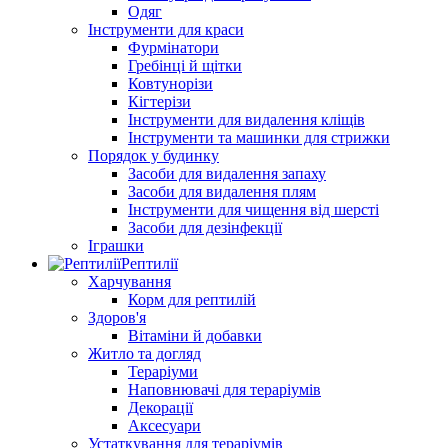
Одяг
Інструменти для краси
Фурмінатори
Гребінці й щітки
Ковтунорізи
Кігтерізи
Інструменти для видалення кліщів
Інструменти та машинки для стрижки
Порядок у будинку
Засоби для видалення запаху
Засоби для видалення плям
Інструменти для чищення від шерсті
Засоби для дезінфекції
Іграшки
Рептилії
Харчування
Корм для рептилій
Здоров'я
Вітаміни й добавки
Житло та догляд
Тераріуми
Наповнювачі для тераріумів
Декорації
Аксесуари
Устаткування для тераріумів