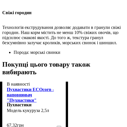
Свіжі городин
Технологія екструдування дозволяє додавати в гранули свіжі
городин. Наш корм містить не менш 10% свіжих овочів, що
підсилює смакові якості. До того ж, текстура гранул
безсумнівно залучає кроликів, морських свинок і шиншил.
Порода:
морські свинки
Покупці цього товару також
вибирають
В наявності
Пухнастики ECOcorn -
наповнювач
"Пухнастики"
Пухнастики
кукурудзяний для
кукуруза 2,5л
гризунів 2,5 л
(4820216670073)
67
.
32
грн