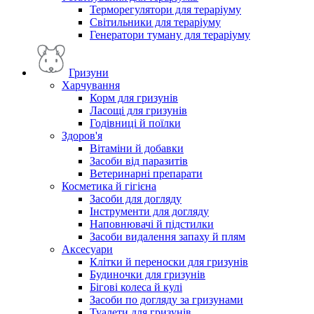
Терморегулятори для тераріуму
Світильники для тераріуму
Генератори туману для тераріуму
Гризуни
Харчування
Корм для гризунів
Ласощі для гризунів
Годівниці й поїлки
Здоров'я
Вітаміни й добавки
Засоби від паразитів
Ветеринарні препарати
Косметика й гігієна
Засоби для догляду
Інструменти для догляду
Наповнювачі й підстилки
Засоби видалення запаху й плям
Аксесуари
Клітки й переноски для гризунів
Будиночки для гризунів
Бігові колеса й кулі
Засоби по догляду за гризунами
Туалети для гризунів