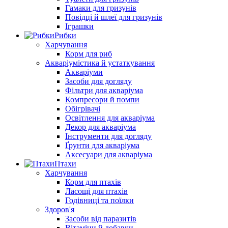
Гамаки для гризунів
Повідці й шлеї для гризунів
Іграшки
Рибки
Харчування
Корм для риб
Акваріумістика й устаткування
Акваріуми
Засоби для догляду
Фільтри для акваріума
Компресори й помпи
Обігрівачі
Освітлення для акваріума
Декор для акваріума
Інструменти для догляду
Ґрунти для акваріума
Аксесуари для акваріума
Птахи
Харчування
Корм для птахів
Ласощі для птахів
Годівниці та поїлки
Здоров'я
Засоби від паразитів
Вітаміни й добавки