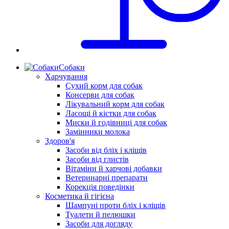
Собаки
Харчування
Сухий корм для собак
Консерви для собак
Лікувальний корм для собак
Ласощі й кістки для собак
Миски й годівниці для собак
Замінники молока
Здоров'я
Засоби від бліх і кліщів
Засоби від глистів
Вітаміни й харчові добавки
Ветеринарні препарати
Корекція поведінки
Косметика й гігієна
Шампуні проти бліх і кліщів
Туалети й пелюшки
Засоби для догляду