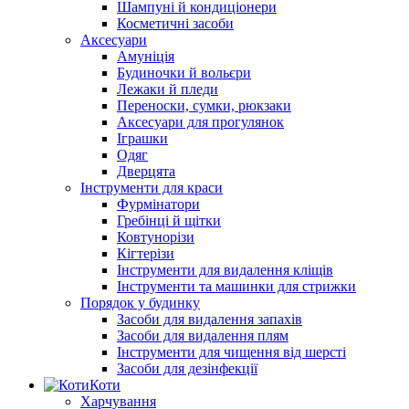
Шампуні й кондиціонери
Косметичні засоби
Аксесуари
Амуніція
Будиночки й вольєри
Лежаки й пледи
Переноски, сумки, рюкзаки
Аксесуари для прогулянок
Іграшки
Одяг
Дверцята
Інструменти для краси
Фурмінатори
Гребінці й щітки
Ковтунорізи
Кігтерізи
Інструменти для видалення кліщів
Інструменти та машинки для стрижки
Порядок у будинку
Засоби для видалення запахів
Засоби для видалення плям
Інструменти для чищення від шерсті
Засоби для дезінфекції
Коти
Харчування