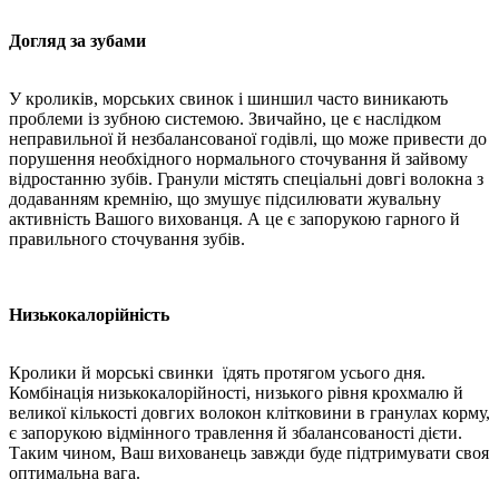
Догляд за зубами
У кроликів, морських свинок і шиншил часто виникають
проблеми із зубною системою. Звичайно, це є наслідком
неправильної й незбалансованої годівлі, що може привести до
порушення необхідного нормального сточування й зайвому
відростанню зубів. Гранули містять спеціальні довгі волокна з
додаванням кремнію, що змушує підсилювати жувальну
активність Вашого вихованця. А це є запорукою гарного й
правильного сточування зубів.
Низькокалорійність
Кролики й морські свинки їдять протягом усього дня.
Комбінація низькокалорійності, низького рівня крохмалю й
великої кількості довгих волокон клітковини в гранулах корму,
є запорукою відмінного травлення й збалансованості дієти.
Таким чином, Ваш вихованець завжди буде підтримувати своя
оптимальна вага.