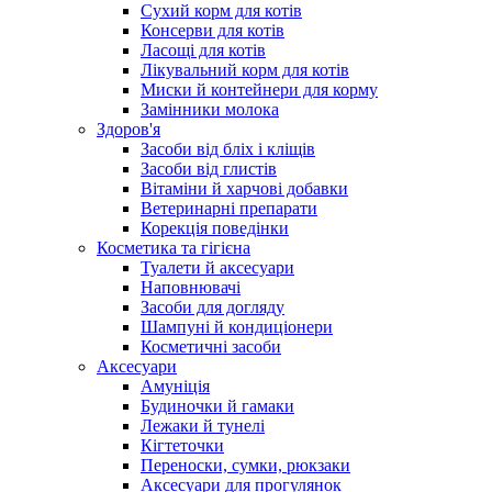
Сухий корм для котів
Консерви для котів
Ласощі для котів
Лікувальний корм для котів
Миски й контейнери для корму
Замінники молока
Здоров'я
Засоби від бліх і кліщів
Засоби від глистів
Вітаміни й харчові добавки
Ветеринарні препарати
Корекція поведінки
Косметика та гігієна
Туалети й аксесуари
Наповнювачі
Засоби для догляду
Шампуні й кондиціонери
Косметичні засоби
Аксесуари
Амуніція
Будиночки й гамаки
Лежаки й тунелі
Кігтеточки
Переноски, сумки, рюкзаки
Аксесуари для прогулянок