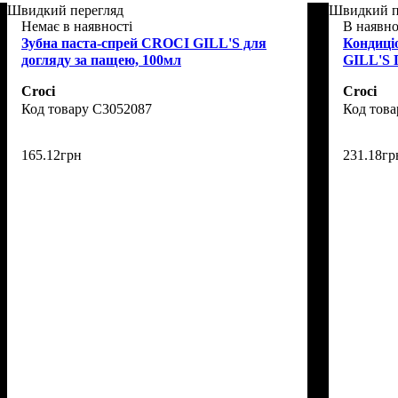
Швидкий перегляд
Швидкий п
Немає в наявності
В наявно
Зубна паста-спрей CROCI GILL'S для
Кондиці
догляду за пащею, 100мл
GILL'S 
Croci
Croci
C3052087
165
.
12
грн
231
.
18
гр