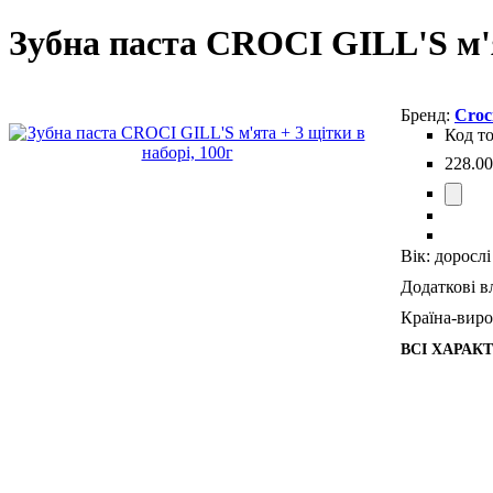
Зубна паста CROCI GILL'S м'я
Croc
228
.
00
Вік:
дорослі
Додаткові в
Країна-виро
ВСІ ХАРАК