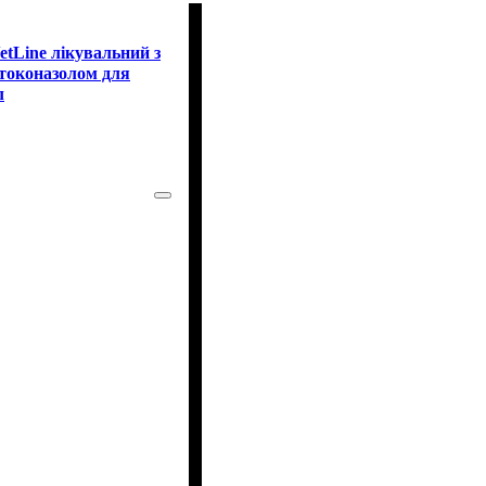
tLine лікувальний з
етоконазолом для
л