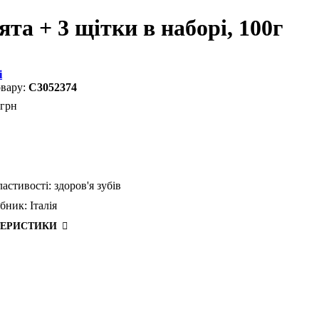
та + 3 щітки в наборі, 100г
i
C3052374
грн
ластивості:
здоров'я зубів
бник:
Італія
ТЕРИСТИКИ