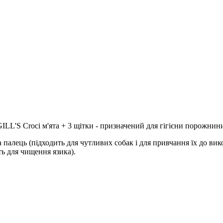
а GILL'S Croci м'ята + 3 щітки - призначений для гігієни порожнин
а палець (підходить для чутливих собак і для привчання їх до вик
ть для чищення язика).