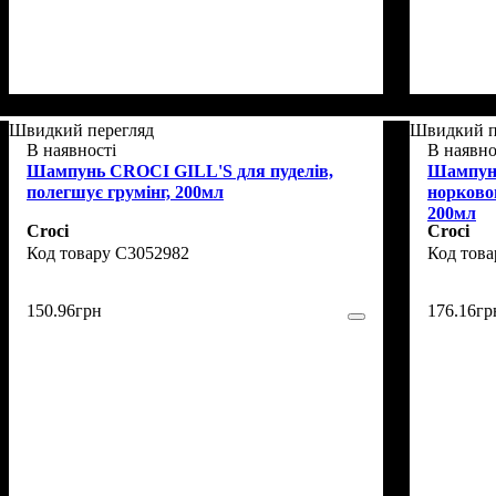
Швидкий перегляд
Швидкий п
В наявності
В наявно
Шампунь CROCI GILL'S для пуделів,
Шампунь
полегшує грумінг, 200мл
норковою
200мл
Croci
Croci
C3052982
150
.
96
грн
176
.
16
гр