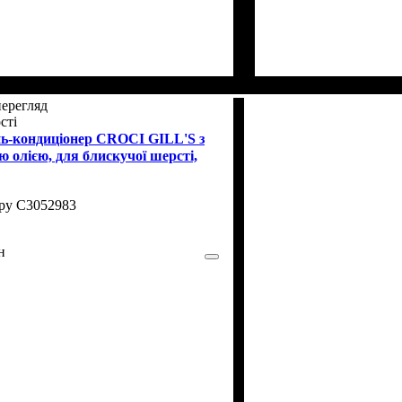
ерегляд
сті
-кондиціонер CROCI GILL'S з
 олією, для блискучої шерсті,
C3052983
н