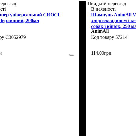
ерегляд
Швидкий перегляд
сті
В наявності
онер універсальний CROCI
Шампунь AnimAll Ve
Перлинний, 200мл
хлоргексидином і к
собак і кішок, 250 м
AnimAll
C3052979
57214
н
114
.
00
грн