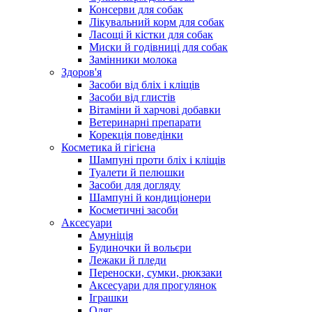
Консерви для собак
Лікувальний корм для собак
Ласощі й кістки для собак
Миски й годівниці для собак
Замінники молока
Здоров'я
Засоби від бліх і кліщів
Засоби від глистів
Вітаміни й харчові добавки
Ветеринарні препарати
Корекція поведінки
Косметика й гігієна
Шампуні проти бліх і кліщів
Туалети й пелюшки
Засоби для догляду
Шампуні й кондиціонери
Косметичні засоби
Аксесуари
Амуніція
Будиночки й вольєри
Лежаки й пледи
Переноски, сумки, рюкзаки
Аксесуари для прогулянок
Іграшки
Одяг