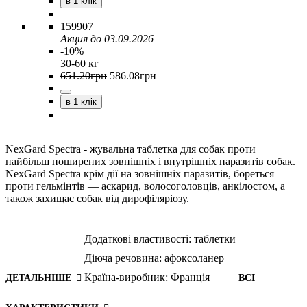
в 1 клік
159907
Акция до 03.09.2026
-10%
30-60 кг
651
.
20
грн
586
.
08
грн
в 1 клік
NexGard Spectra - жувальна таблетка для собак проти
найбільш поширених зовнішніх і внутрішніх паразитів собак.
NexGard Spectra крім дії на зовнішніх паразитів, бореться
проти гельмінтів — аскарид, волосоголовців, анкілостом, а
також захищає собак від дирофіляріозу.
Додаткові властивості:
таблетки
Діюча речовина:
афоксоланер
Країна-виробник:
Франція
ДЕТАЛЬНІШЕ
ВСІ