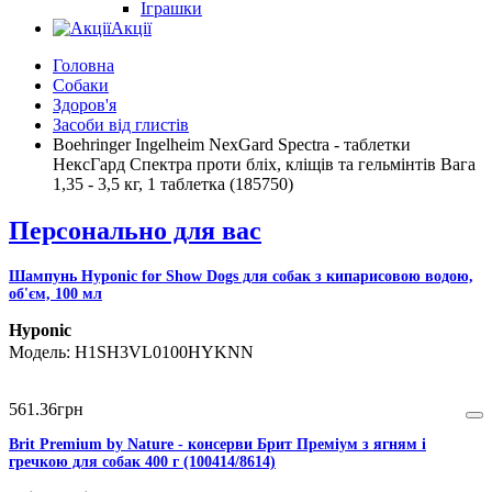
Іграшки
Акції
Головна
Собаки
Здоров'я
Засоби від глистів
Boehringer Ingelheim NexGard Spectra - таблетки
НексГард Спектра проти бліх, кліщів та гельмінтів Вага
1,35 - 3,5 кг, 1 таблетка (185750)
Персонально для вас
Шампунь Hyponic for Show Dogs для собак з кипарисовою водою,
об'єм, 100 мл
Hyponic
H1SH3VL0100HYKNN
561
.
36
грн
Brit Premium by Nature - консерви Брит Преміум з ягням і
гречкою для собак 400 г (100414/8614)