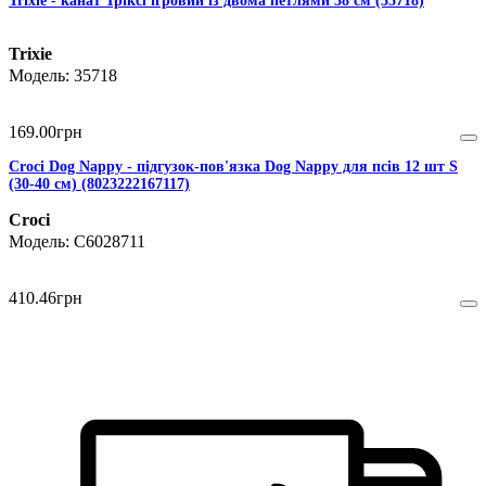
Trixie - канат Тріксі ігровий із двома петлями 38 см (35718)
Trixie
35718
169
.
00
грн
Croci Dog Nappy - підгузок-пов'язка Dog Nappy для псів 12 шт S
(30-40 см) (8023222167117)
Croci
C6028711
410
.
46
грн