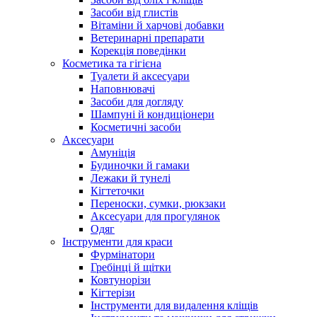
Засоби від глистів
Вітаміни й харчові добавки
Ветеринарні препарати
Корекція поведінки
Косметика та гігієна
Туалети й аксесуари
Наповнювачі
Засоби для догляду
Шампуні й кондиціонери
Косметичні засоби
Аксесуари
Амуніція
Будиночки й гамаки
Лежаки й тунелі
Кігтеточки
Переноски, сумки, рюкзаки
Аксесуари для прогулянок
Одяг
Інструменти для краси
Фурмінатори
Гребінці й щітки
Ковтунорізи
Кігтерізи
Інструменти для видалення кліщів