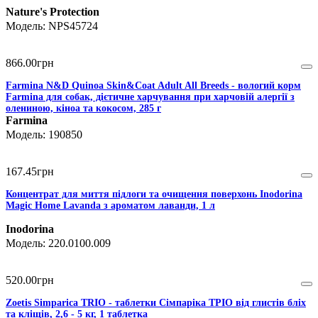
Nature's Protection
NPS45724
866
.
00
грн
Farmina N&D Quinoa Skin&Coat Adult All Breeds - вологий корм
Farmina для собак, дієтичне харчування при харчовій алергії з
олениною, кіноа та кокосом, 285 г
Farmina
190850
167
.
45
грн
Концентрат для миття підлоги та очищення поверхонь Inodorina
Magic Home Lavanda з ароматом лаванди, 1 л
Inodorina
220.0100.009
520
.
00
грн
Zoetis Simparica TRIO - таблетки Сімпаріка ТРІО від глистів бліх
та кліщів, 2,6 - 5 кг, 1 таблетка