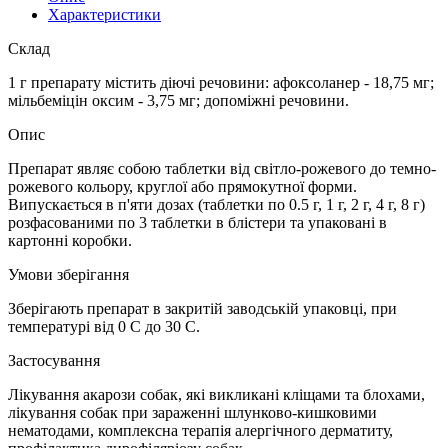
Характеристики
Склад
1 г препарату містить діючі речовини: афоксоланер - 18,75 мг;
мільбеміцін оксим - 3,75 мг; допоміжні речовини.
Опис
Препарат являє собою таблетки від світло-рожевого до темно-
рожевого кольору, круглої або прямокутної форми.
Випускається в п'яти дозах (таблетки по 0.5 г, 1 г, 2 г, 4 г, 8 г)
розфасованими по 3 таблетки в блістери та упаковані в
картонні коробки.
Умови зберігання
Зберігають препарат в закритій заводській упаковці, при
температурі від 0 С до 30 С.
Застосування
Лікування акарози собак, які викликані кліщами та блохами,
лікування собак при зараженні шлунково-кишковими
нематодами, комплексна терапія алергічного дерматиту,