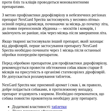
проти бліх та кліщів проводиться моновалентними
препаратами.
З метою профілактики дирофіляріозу в небезпечних регіонах
препарат NexGard Spectra застосовують у весняно-літньо-
осінній період щомісяця, починаючи за місяць до початку літа,
до появи переносників збудника — москітів і комарів, і
закінчують не раніше, ніж через місяць після завершення літа.
Якщо тварині застосовували інший препарат, який захищає
від дірофілярій, перше застосування препарату NexGard
Spectra необхідно починати через 1 місяць після останньої
обробки попереднім препаратом.
Перед обробкою препаратом для профілактики дирофіляріозу,
рекомендується провести обстеження собак віком старше 8
місяців на присутність в організмі статевозрілих дірофілярій.
Не допускається розламування таблеток.
NexGard Spectra має приємний аромат і смак і, як правило,
добре поїдається собаками, в протилежному випадку,
препарат згодовують з кормом. Необхідно переконатися, що
собака повністю проковтнула необхідну дозу препарату.
Додаткові властивості:
таблетки