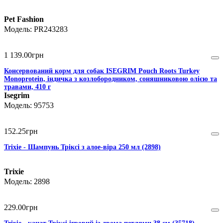
Pet Fashion
PR243283
1 139
.
00
грн
Консервований корм для собак ISEGRIM Pouch Roots Turkey
Monoprotein, індичка з козлобородником, соняшниковою олією та
травами, 410 г
Isegrim
95753
152
.
25
грн
Trixie - Шампунь Тріксі з алое-віра 250 мл (2898)
Trixie
2898
229
.
00
грн