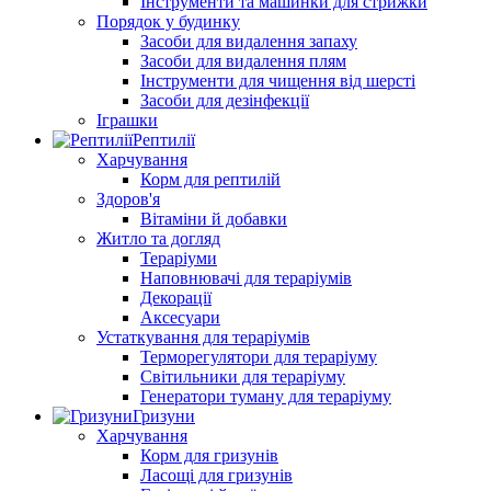
Інструменти та машинки для стрижки
Порядок у будинку
Засоби для видалення запаху
Засоби для видалення плям
Інструменти для чищення від шерсті
Засоби для дезінфекції
Іграшки
Рептилії
Харчування
Корм для рептилій
Здоров'я
Вітаміни й добавки
Житло та догляд
Тераріуми
Наповнювачі для тераріумів
Декорації
Аксесуари
Устаткування для тераріумів
Терморегулятори для тераріуму
Світильники для тераріуму
Генератори туману для тераріуму
Гризуни
Харчування
Корм для гризунів
Ласощі для гризунів