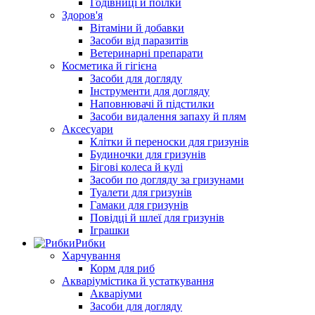
Годівниці й поїлки
Здоров'я
Вітаміни й добавки
Засоби від паразитів
Ветеринарні препарати
Косметика й гігієна
Засоби для догляду
Інструменти для догляду
Наповнювачі й підстилки
Засоби видалення запаху й плям
Аксесуари
Клітки й переноски для гризунів
Будиночки для гризунів
Бігові колеса й кулі
Засоби по догляду за гризунами
Туалети для гризунів
Гамаки для гризунів
Повідці й шлеї для гризунів
Іграшки
Рибки
Харчування
Корм для риб
Акваріумістика й устаткування
Акваріуми
Засоби для догляду