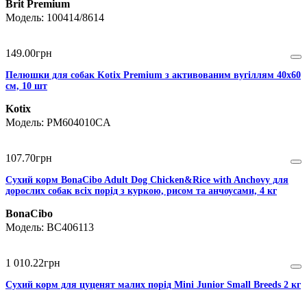
Brit Premium
100414/8614
149
.
00
грн
Пелюшки для собак Kotix Premium з активованим вугіллям 40х60
см, 10 шт
Kotix
PM604010CA
107
.
70
грн
Сухий корм BonaCibo Adult Dog Chicken&Rice with Anchovy для
дорослих собак всіх порід з куркою, рисом та анчоусами, 4 кг
BonaCibo
BC406113
1 010
.
22
грн
Сухий корм для цуценят малих порід Mini Junior Small Breeds 2 кг