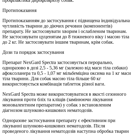
профілактика дирофіляріозу собак.
Протипоказання
Протипоказанням до застосування є підвищена індивідуальна
чутливість тварини до діючих речовин (компонентів)
препарату. Не застосовувати хворим і ослабленим тваринам.
Не застосовувати цуценятам до 8 тижневого віку і масою тіла
до 2 кг. Не застосовувати іншим тваринам, крім собак.
Дози та порядок застосування
Препарат NexGard Spectra застосовується перорально,
одноразово в дозі 2,5 - 5,36 мг (залежно від маси тіла собаки)
афоксоланера та 0,5 - 1,07 мг мільбеміціна оксима на 1 кг маси
тіла тварини. Для собак масою тіла більше 60 кг
використовується комбінація таблеток різної ваги.
NexGard Spectra може використовуватися в якості сезонного
лікування проти бліх та кліщів (замінюючи лікування
моновалентним препаратом) у собак з встановленим
діагнозом шлунково-кишкових нематодозів.
Одноразове застосування препарату є ефективним при
лікуванні шлунково-кишкових нематодозів. Після
проведеного лікування нематодозів наступна обробка тварин