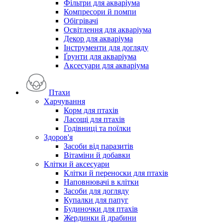
Фільтри для акваріума
Компресори й помпи
Обігрівачі
Освітлення для акваріума
Декор для акваріума
Інструменти для догляду
Ґрунти для акваріума
Аксесуари для акваріума
Птахи
Харчування
Корм для птахів
Ласощі для птахів
Годівниці та поїлки
Здоров'я
Засоби від паразитів
Вітаміни й добавки
Клітки й аксесуари
Клітки й переноски для птахів
Наповнювачі в клітки
Засоби для догляду
Купалки для папуг
Будиночки для птахів
Жердинки й драбини