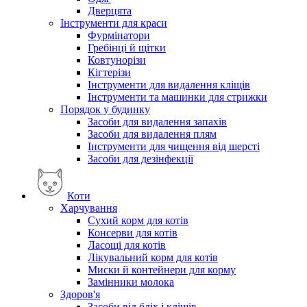
Дверцята
Інструменти для краси
Фурмінатори
Гребінці й щітки
Ковтунорізи
Кігтерізи
Інструменти для видалення кліщів
Інструменти та машинки для стрижки
Порядок у будинку
Засоби для видалення запахів
Засоби для видалення плям
Інструменти для чищення від шерсті
Засоби для дезінфекції
Коти
Харчування
Сухий корм для котів
Консерви для котів
Ласощі для котів
Лікувальний корм для котів
Миски й контейнери для корму
Замінники молока
Здоров'я
Засоби від бліх і кліщів